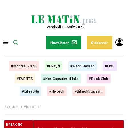
Vendredi 07 Août 2026
Newsletter
S'abonner
#Mondial 2026
#Hkayti
#Wach Bessah
#LIVE
#EVENTS
#Nos Capsules d'Info
#Book Club
#Lifestyle
#Hi-tech
#Bilmokhtassar...
ACCUEIL
VIDEOS
BREAKING