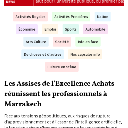
sité publique, ou premier pas vers sa privatisation ?
|
Édu
NEWS
Activités Royales
Activités Princières
Nation
Économie
Emploi
Sports
Automobile
Arts Culture
Société
Info en face
De choses et d’autres
Nos capsules info
Culture en scène
Les Assises de l’Excellence Achats
réunissent les professionnels à
Marrakech
Face aux tensions géopolitiques, aux risques de rupture
d'approvisionnement et à l'essor de l'intelligence artificielle,
la fonction achats s'impose comme un levier stratégique de