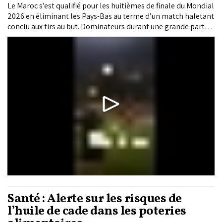
Le Maroc s’est qualifié pour les huitièmes de finale du Mondial
2026 en éliminant les Pays-Bas au terme d’un match haletant
conclu aux tirs au but. Dominateurs durant une grande partie
de la rencontre, les Lions de l’Atlas ont pourtant été menés
après l’ouverture du score de Cody Gakpo à la 72e minute. Les
hommes de Mohamed Ouahbi ont arraché l’égalisation dans
le temps additionnel grâce à une tête d’Issa Diop sur un...
Santé : Alerte sur les risques de
l’huile de cade dans les poteries