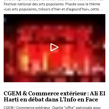
Festival national des arts populaires. Placée sous le thème
«Les arts populaires, trésors d’hier et d’aujourd’hui», cette
édition marque le retour du spectacle principal au Palais El
Badiâ, inaugure la Medersa Ben Youssef comme nouveau lieu
de représentation et rend un hommage inédit à la Aïta au
féminin, confirmant la volonté du Festival de conjuguer...
CGEM & Commerce extérieur : Ali El
Harti en débat dans L’Info en Face
CGEM / Commerce extérieur : Quelle "offre" patronale pour