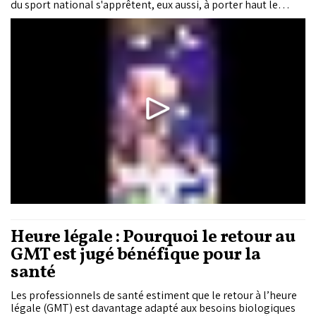
du sport national s'apprêtent, eux aussi, à porter haut le
drapeau marocain sur la scène internationale. C'est le cas de
Badreddine Diani, figure emblématique du MMA marocain,
qui disputera le 10 juillet prochain à Riyad les quarts de finale
de la PFL MENA. À quelques jours de cette échéance, le
champion marocain a accordé un entretien exclusif au
«Matin», dans lequel il revient sur sa préparation, ses
ambitions pour ce nouveau défi et sur l'essor du MMA au
Maroc.
Heure légale : Pourquoi le retour au
GMT est jugé bénéfique pour la
santé
Les professionnels de santé estiment que le retour à l’heure
légale (GMT) est davantage adapté aux besoins biologiques