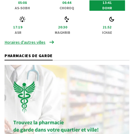
05:08
06:44
13:41
AS-SOBH
CHOROQ
DOHR
17:19
20:30
21:52
ASR
MAGHRIB
ICHAE
Horaires d'autres villes
PHARMACIES DE GARDE