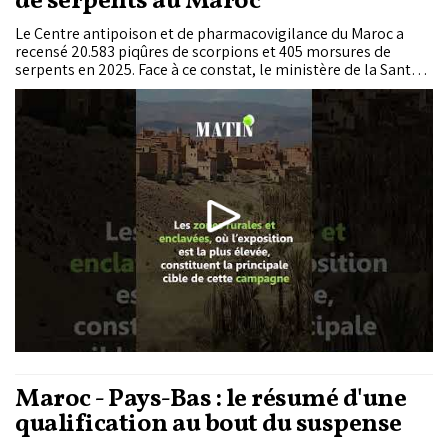
de serpents au Maroc
Le Centre antipoison et de pharmacovigilance du Maroc a
recensé 20.583 piqûres de scorpions et 405 morsures de
serpents en 2025. Face à ce constat, le ministère de la Santé
organise, du 30 juin au 3 juillet 2026, la Semaine nationale de
prévention et de lutte contre les envenimations dues aux
scorpions et aux serpents.
Maroc - Pays-Bas : le résumé d'une
qualification au bout du suspense