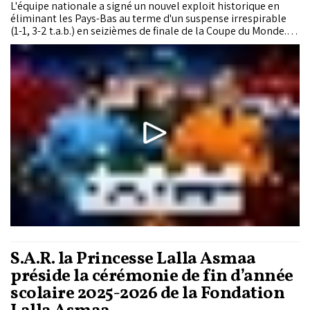
L'équipe nationale a signé un nouvel exploit historique en
éliminant les Pays-Bas au terme d'un suspense irrespirable
(1-1, 3-2 t.a.b.) en seizièmes de finale de la Coupe du Monde.
Menés au score dans la nuit de Monterrey, au Mexique, après
une réalisation pleine de sang-froid de Cody Gakpo à la 72e
minute, les Lions de l'Atlas...
S.A.R. la Princesse Lalla Asmaa
préside la cérémonie de fin d’année
scolaire 2025-2026 de la Fondation