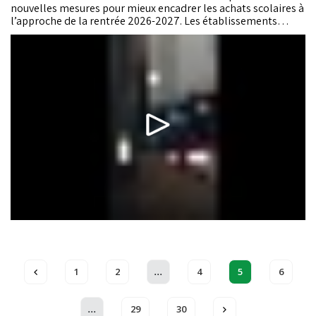
nouvelles mesures pour mieux encadrer les achats scolaires à
l’approche de la rentrée 2026-2027. Les établissements
devront communiquer aux familles, avant la fin de l’année
scolaire, les listes officielles des manuels et fournitures afin
de permettre des achats anticipés.
...
1
2
4
5
6
...
29
30