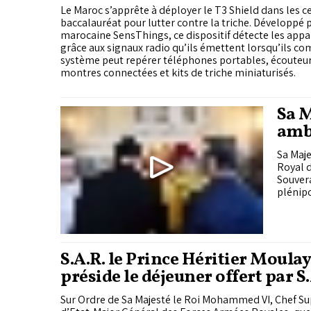
Le Maroc s’apprête à déployer le T3 Shield dans les 
baccalauréat pour lutter contre la triche. Développé p
marocaine SensThings, ce dispositif détecte les appa
grâce aux signaux radio qu’ils émettent lorsqu’ils c
système peut repérer téléphones portables, écouteu
montres connectées et kits de triche miniaturisés.
Sa M
amb
Sa Maje
Royal d
Souvera
plénipo
S.A.R. le Prince Héritier Moula
préside le déjeuner offert par S.
l'occasion du 70e anniversaire 
Sur Ordre de Sa Majesté le Roi Mohammed VI, Chef S