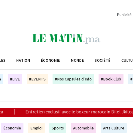
Publicité
C
L
A
LES
NATION
ÉCONOMIE
MONDE
SOCIÉTÉ
CULT
L
L
h
#LIVE
#EVENTS
#Nos Capsules d'Info
#Book Club
#
L
M
M
xclusif avec le boxeur marocain Bilel Jkitou
|
Vague de ch
B
Économie
Emploi
Sports
Automobile
Arts Culture