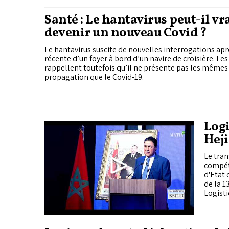
avoir belle allure, et porte un regard sur la fast
Santé : Le hantavirus peut-il v
fashion et son...
devenir un nouveau Covid ?
Le hantavirus suscite de nouvelles interrogations apr
récente d’un foyer à bord d’un navire de croisière. Les
rappellent toutefois qu’il ne présente pas les mêmes
propagation que le Covid-19.
Logi
Heji
Com
Le tran
compéti
d'Etat
de la 1
Logisti