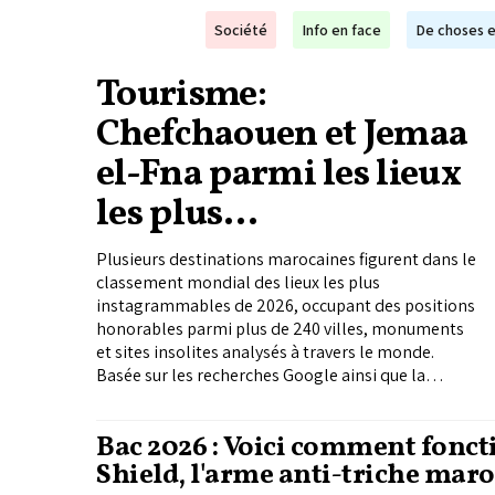
Société
Info en face
De choses e
Tourisme:
Chefchaouen et Jemaa
el-Fna parmi les lieux
les plus
instagrammables en
Plusieurs destinations marocaines figurent dans le
2026
classement mondial des lieux les plus
instagrammables de 2026, occupant des positions
honorables parmi plus de 240 villes, monuments
et sites insolites analysés à travers le monde.
Basée sur les recherches Google ainsi que la
popularité sur Instagram et TikTok, cette étude
publiée par PlayersTime confirme l’attrait
Bac 2026 : Voici comment fonct
grandissant du Maroc au moment où le secteur du
Shield, l'arme anti-triche mar
tourisme est de plus en...