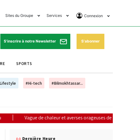
Sites du Groupe
Services
Connexion
lub Avantages
Horaires de prières
Se Connecter
e Matin Sports
Pharmacies de garde
Abonnement
S'abonner
S'inscrire à notre Newsletter
ssahraa
Météo
Archives ePaper
URE
SPORTS
e Matin Store
Programme TV
e Matin Annonces
Cinéma
Lifestyle
#Hi-tech
#Bilmokhtassar...
es Imprimeries du
Horaires de train
atin
Bourse
orocco Today Forum
aleur et averses orageuses de mercredi à vendredi (alerte météo)
ookclub
Dernière Heure