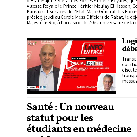
d’Etat-Major Général des Forces Armées Royales, que 
Altesse Royale le Prince Héritier Moulay El Hassan, 
Bureaux et Services de l’Etat-Major Général des Forc
présidé, jeudi au Cercle Mess Officiers de Rabat, le dé
Majesté le Roi, à l’occasion du 70e anniversaire de la
Armées Royales (FAR).
Logi
déba
Transpo
questio
discute
transpo
messag
Santé : Un nouveau
statut pour les
étudiants en médecine