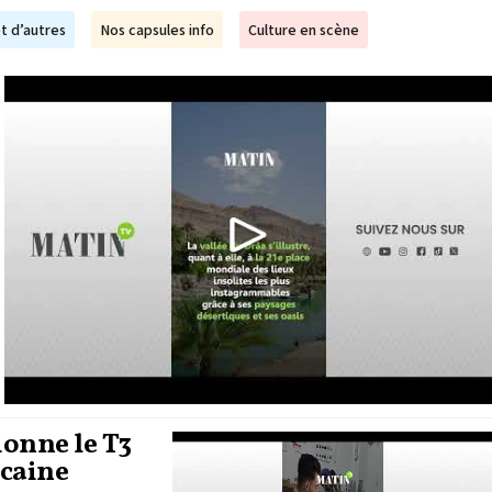
t d’autres
Nos capsules info
Culture en scène
ionne le T3
ocaine