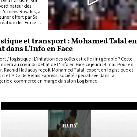
Dieu L’assiste, Son
Coordinateur des
es Armées Royales, a
jeuner offert par Sa
 création des Forces
stique et transport : Mohamed Talal en
t dans L’Info en Face
rt / logistique : L’inflation des coûts est-elle (in) gérable ? Cette
n sera au cœur du débat de L’Info en Face ce jeudi 14 mai. Pour en
r, Rachid Hallaouy reçoit Mohamed Talal, expert en logistique et
rt et PDG de Relais Express, société spécialisée dans la
erie e-commerce en marge du salon Logismed...