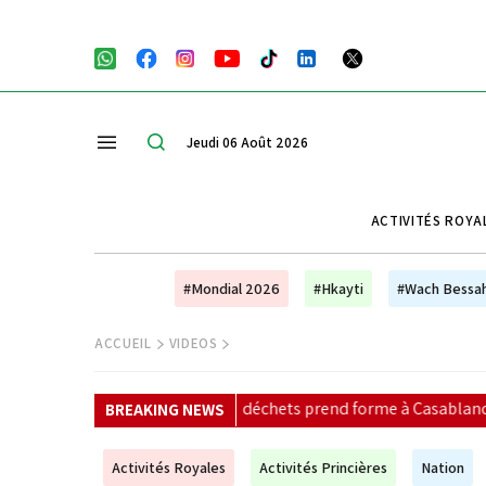
Jeudi 06 Août 2026
ACTIVITÉS ROYA
#Mondial 2026
#Hkayti
#Wach Bessa
ACCUEIL
VIDEOS
tique des déchets prend forme à Casablanca
|
Entretien e
BREAKING NEWS
Activités Royales
Activités Princières
Nation