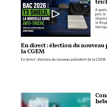
tric
Sen
À quelq
juin, l
disposi
le Roya
fabriqu
En direct : élection du nouveau
la CGEM
En direct : élection du nouveau président de la CGEM.
Cons
heb