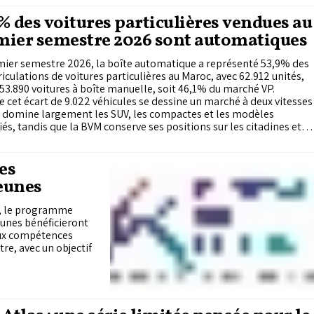
% des voitures particulières vendues au
mier semestre 2026 sont automatiques
mier semestre 2026, la boîte automatique a représenté 53,9% des
culations de voitures particulières au Maroc, avec 62.912 unités,
53.890 voitures à boîte manuelle, soit 46,1% du marché VP.
e cet écart de 9.022 véhicules se dessine un marché à deux vitesses
A domine largement les SUV, les compactes et les modèles
fiés, tandis que la BVM conserve ses positions sur les citadines et
icules les plus accessibles.
es
eunes
i, le programme
eunes bénéficieront
aux compétences
tre, avec un objectif