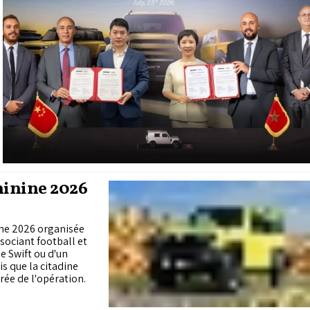
inine 2026
ine 2026 organisée
sociant football et
e Swift ou d'un
s que la citadine
rée de l'opération.