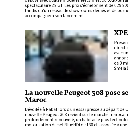
débute avec quatre modèles électrifiés, du tout-terrai
spectaculaire Z9 GT. Les prix s’échelonnent de 629.900
tandis qu’un réseau de showrooms dédiés et de born
accompagnera son lancement
XPEN
Présent
directi
avec un
annonc
de 3 mè
Smeia à
La nouvelle Peugeot 308 pose se
Maroc
Dévoilée à Rabat lors d'un essai presse au départ de 
nouvelle Peugeot 308 revient sur le marché marocain 
profondément renouvelé, un habitacle plus technolo
motorisation diesel BlueHDi de 130 ch associée à un