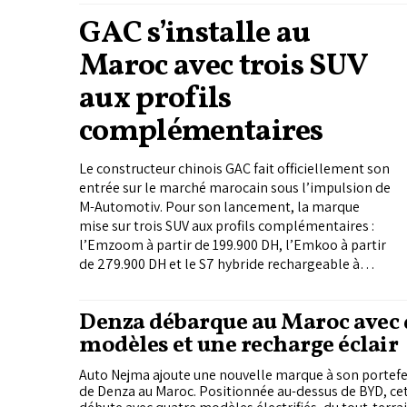
GAC s’installe au
Maroc avec trois SUV
aux profils
complémentaires
Le constructeur chinois GAC fait officiellement son
entrée sur le marché marocain sous l’impulsion de
M-Automotiv. Pour son lancement, la marque
mise sur trois SUV aux profils complémentaires :
l’Emzoom à partir de 199.900 DH, l’Emkoo à partir
de 279.900 DH et le S7 hybride rechargeable à
419.900 DH. Trois modèles pour s’attaquer
d’emblée aux segments les plus disputés du
Denza débarque au Maroc avec 
marché.
modèles et une recharge éclair
Auto Nejma ajoute une nouvelle marque à son portefeui
de Denza au Maroc. Positionnée au-dessus de BYD, ce