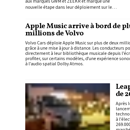
aux marques GWM et ZEEKR et marque une
nouvelle étape dans leur déploiement sur le
marché marocain.
Apple Music arrive à bord de pl
millions de Volvo
Volvo Cars déploie Apple Music sur plus de deux milli
grâce à une mise à jour à distance. Les conducteurs p
directement à leur bibliothèque musicale depuis l'écr
profiter, sur certains modèles, d'une expérience son
à l'audio spatial Dolby Atmos.
Leap
de 
Après 
lanceme
technol
à l'éle
269.000
marché