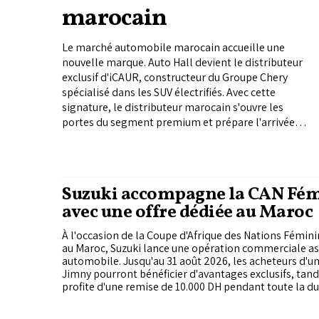
marocain
Le marché automobile marocain accueille une
nouvelle marque. Auto Hall devient le distributeur
exclusif d'iCAUR, constructeur du Groupe Chery
spécialisé dans les SUV électrifiés. Avec cette
signature, le distributeur marocain s'ouvre les
portes du segment premium et prépare l'arrivée
d'une gamme au design cubique, aux technologies
inédites et à la personnalité bien affirmée.
Suzuki accompagne la CAN Fém
avec une offre dédiée au Maroc
À l'occasion de la Coupe d'Afrique des Nations Fémin
au Maroc, Suzuki lance une opération commerciale as
automobile. Jusqu'au 31 août 2026, les acheteurs d'un
Jimny pourront bénéficier d'avantages exclusifs, tandi
profite d'une remise de 10.000 DH pendant toute la du