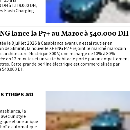
n B5 à la
 DH à 1.119.000 DH,
es Flash Charging
G lance la P7+ au Maroc à 540.000 DH
ée le 8 juillet 2026 à Casablanca avant un essai routier en
on de Skhirat, la nouvelle XPENG P7+ rejoint le marché marocain
e architecture électrique 800 V, une recharge de 10% à 80%
ée en 12 minutes et un vaste habitacle porté par un empattement
tres. Cette grande berline électrique est commercialisée par
 540.000 DH.
s roues au
Casablanca, la
avec un style
gique et une unique
e boîte automatique