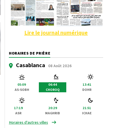
Lire le journal numérique
HORAIRES DE PRIÈRE
Casablanca
08 Août 2026
05:09
06:44
13:41
AS-SOBH
CHOROQ
DOHR
17:19
20:29
21:51
ASR
MAGHRIB
ICHAE
Horaires d'autres villes