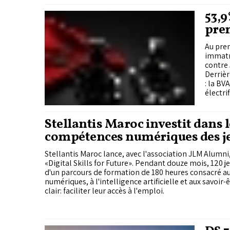
53,9
pre
Au pre
immatri
contre 
Derrièr
: la BV
électri
les véh
Stellantis Maroc investit dans l
compétences numériques des j
Stellantis Maroc lance, avec l'association JLM Alumn
«Digital Skills for Future». Pendant douze mois, 120 j
d'un parcours de formation de 180 heures consacré 
numériques, à l'intelligence artificielle et aux savoir-ê
clair: faciliter leur accès à l'emploi.