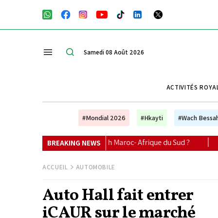
Samedi 08 Août 2026
ACTIVITÉS ROYA
#Mondial 2026
#Hkayti
#Wach Bessa
 le match Maroc- Afrique du Sud ?
|
Sélection Le Matin : 4
BREAKING NEWS
ACCUEIL
AUTOMOBILE
Auto Hall fait entrer
iCAUR sur le marché