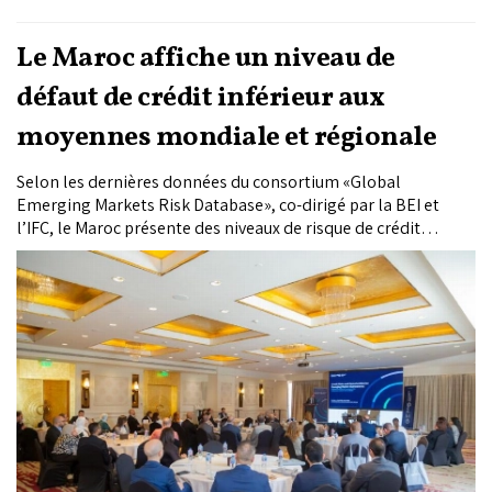
Le Maroc affiche un niveau de
défaut de crédit inférieur aux
moyennes mondiale et régionale
Selon les dernières données du consortium «Global
Emerging Markets Risk Database», co-dirigé par la BEI et
l’IFC, le Maroc présente des niveaux de risque de crédit
inférieurs aux moyennes mondiale et régionale, aussi bien
pour les prêts au secteur privé que public. Fondés sur les
financements accordés par les banques multilatérales et les
institutions de financement du développement, ces Rapports
ont pour objectif d’aider les investisseurs à mieux évaluer les
risques liés aux marchés émergents, notamment lorsqu’ils
investissent aux côtés de ces institutions.