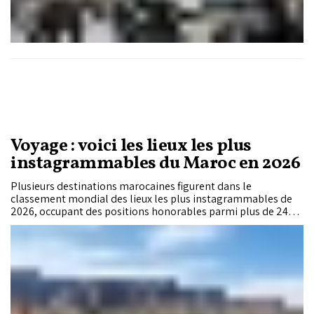
Voyage : voici les lieux les plus
instagrammables du Maroc en 2026
Plusieurs destinations marocaines figurent dans le
classement mondial des lieux les plus instagrammables de
2026, occupant des positions honorables parmi plus de 240
villes, monuments et sites insolites analysés à travers le
monde. Basée sur les recherches Google ainsi que la
popularité sur Instagram et TikTok, cette étude publiée par
PlayersTime confirme l’attrait grandissant du Maroc au
moment où le secteur du tourisme est de plus en plus
influencé par les réseaux sociaux et le contenu visuel.