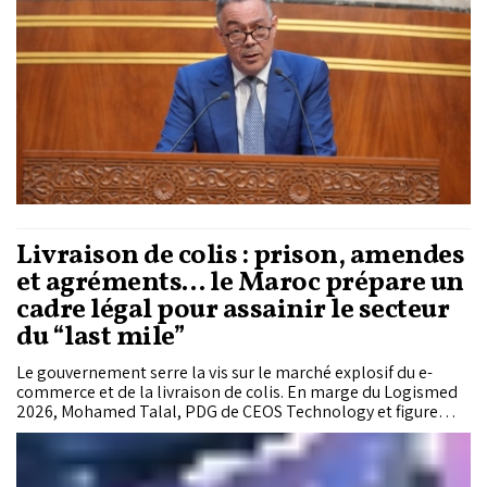
Livraison de colis : prison, amendes
et agréments… le Maroc prépare un
cadre légal pour assainir le secteur
du “last mile”
Le gouvernement serre la vis sur le marché explosif du e-
commerce et de la livraison de colis. En marge du Logismed
2026, Mohamed Talal, PDG de CEOS Technology et figure
institutionnelle de la Fédération du transport et de la
logistique, a dévoilé les contours d’un projet de loi qui
promet de bouleverser le secteur du “last mile” au Maroc. Au