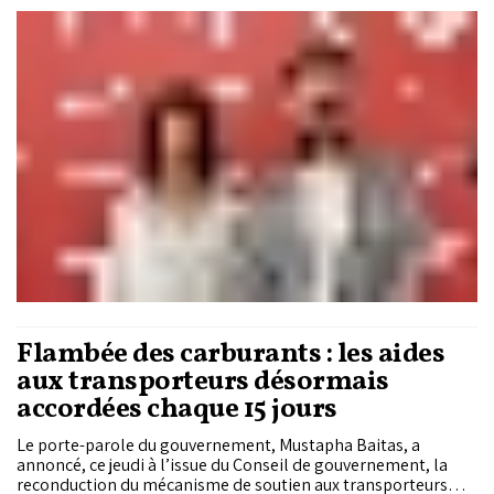
d’emplois de qualité. Javier Diaz Cassou et Cristina Moreno,
économistes au sein du Groupe Banque mondiale Maroc, ont
livré une lecture approfondie des fragilités du tissu productif
national, tout en identifiant plusieurs secteurs à fort
potentiel capables d’accélérer l’investissement privé,
l’innovation et l’emploi dans les prochaines années.
Flambée des carburants : les aides
aux transporteurs désormais
accordées chaque 15 jours
Le porte-parole du gouvernement, Mustapha Baitas, a
annoncé, ce jeudi à l’issue du Conseil de gouvernement, la
reconduction du mécanisme de soutien aux transporteurs