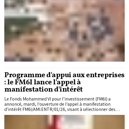
supply chain plus intelligente et connectée. Cette dynamique
ouvre de nouvelles perspectives de performance en matière
de compétitivité, de réduction des coûts, de fluidité des
échanges et d’attractivité industrielle. Mais elle reste
confrontée à plusieurs défis structurels, liés notamment à la
fragmentation du secteur, aux besoins en compétences, à la
transition énergétique, à la cybersécurité et aux exigences
croissantes de durabilité.
Programme d'appui aux entreprises
: le FM6I lance l'appel à
manifestation d'intérêt
Le Fonds Mohammed VI pour l’investissement (FM6I) a
annoncé, mardi, l'ouverture de l’appel à manifestation
d’intérêt FM6I/AMI.ENTR/01/26, visant à sélectionner des
entreprises marocaines devant bénéficier du Programme
d’appui aux entreprises marocaines.