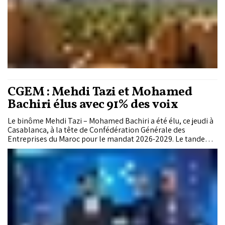
CGEM : Mehdi Tazi et Mohamed
Bachiri élus avec 91% des voix
Le binôme Mehdi Tazi – Mohamed Bachiri a été élu, ce jeudi à
Casablanca, à la tête de Confédération Générale des
Entreprises du Maroc pour le mandat 2026-2029. Le tandem a
recueilli 3.773 voix sur un total de 4.123 suffrages exprimés,
soit 91% des votes, lors de l’Assemblée générale ordinaire
élective de la Confédération.