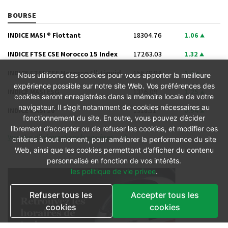
BOURSE
INDICE MASI ® Flottant
18304.76
1.06
INDICE FTSE CSE Morocco 15 Index
17263.03
1.32
INDICE FTSE CSE Morocco All-Liquid
15678.94
1.3
Nous utilisons des cookies pour vous apporter la meilleure
expérience possible sur notre site Web. Vos préférences des
INDICE MASI ESG
1316.09
1.25
cookies seront enregistrées dans la mémoire locale de votre
navigateur. Il s’agit notamment de cookies nécessaires au
INDICE MASI 20
1318.51
0.94
fonctionnement du site. En outre, vous pouvez décider
librement d’accepter ou de refuser les cookies, et modifier ces
Voir plus d’informations boursières
critères à tout moment, pour améliorer la performance du site
Web, ainsi que les cookies permettant d’afficher du contenu
personnalisé en fonction de vos intérêts.
les politique de vie privee
.
Refuser tous les
Accepter tous les
cookies
cookies