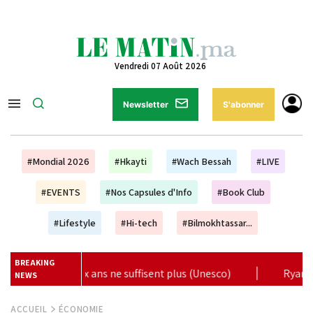
Vendredi 07 Août 2026
Newsletter
S'abonner
#Mondial 2026
#Hkayti
#Wach Bessah
#LIVE
#EVENTS
#Nos Capsules d'Info
#Book Club
#Lifestyle
#Hi-tech
#Bilmokhtassar...
BREAKING
sco)
|
Ryanair renforce son offre au Maroc avec 17 nouvell
NEWS
ACCUEIL
ÉCONOMIE