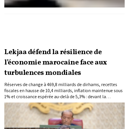
Lekjaa défend la résilience de
l’économie marocaine face aux
turbulences mondiales
Réserves de change à 469,8 milliards de dirhams, recettes
fiscales en hausse de 10,4 milliards, inflation maintenue sous
1% et croissance espérée au-delà de 5,3% : devant la
Chambre des conseillers, Fouzi Lekjaa a défendu la solidité
des équilibres macroéconomiques du Royaume, malgré une
flambée mondiale des prix de l’énergie et un contexte
géopolitique sous tension.