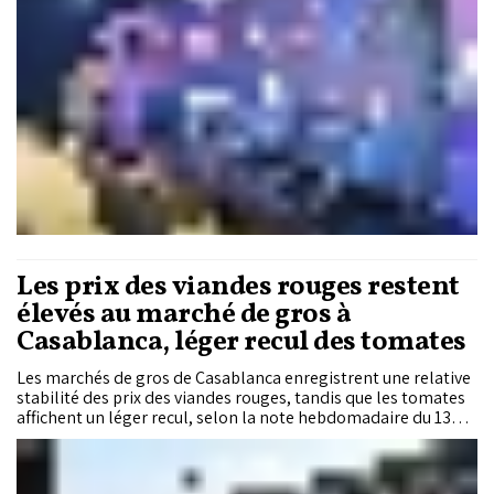
cœur de cette réforme : la fin du flou réglementaire entourant
les opérateurs de livraison et l’instauration d’un régime
d’autorisation obligatoire pour exercer dans l’e-commerce et
la messagerie de colis. Les contrevenants risquent des
amendes pouvant atteindre 5 millions de dirhams et jusqu’à
trois ans de prison ferme pour les dirigeants opérant sans
agrément. Une transformation majeure qui vise à encadrer un
marché en pleine explosion, protéger les consommateurs et
redessiner les équilibres du secteur logistique marocain.
Les prix des viandes rouges restent
élevés au marché de gros à
Casablanca, léger recul des tomates
Les marchés de gros de Casablanca enregistrent une relative
stabilité des prix des viandes rouges, tandis que les tomates
affichent un léger recul, selon la note hebdomadaire du 13
mai 2026 publiée par Casablanca Prestations. Certains
produits continuent toutefois d’évoluer à des niveaux
soutenus, à l’image des oignons secs dont les prix