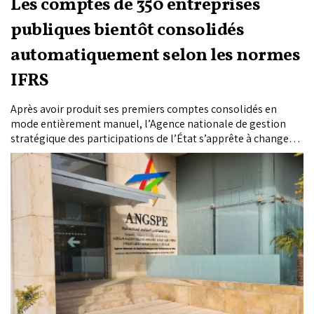
Les comptes de 350 entreprises
publiques bientôt consolidés
automatiquement selon les normes
IFRS
Après avoir produit ses premiers comptes consolidés en
mode entièrement manuel, l’Agence nationale de gestion
stratégique des participations de l’État s’apprête à changer
d’échelle. L’institution engagera prochainement un chantier
technologique de 19,3 millions de dirhams pour déployer une
plateforme EPM capable d’automatiser la consolidation
financière de quelque 350 entreprises et établissements
publics selon les normes International Financial Reporting
Standards. Derrière ce projet structurant se joue bien plus
qu’une modernisation informatique : c’est un nouveau
standard de transparence et de lisibilité financière que le
Maroc veut imposer à son portefeuille public face aux
marchés internationaux.