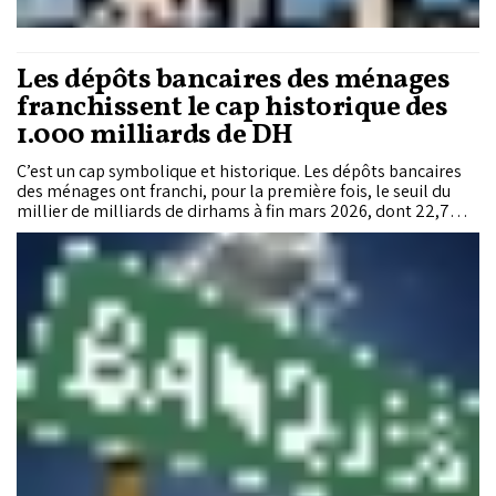
Les dépôts bancaires des ménages
franchissent le cap historique des
1.000 milliards de DH
C’est un cap symbolique et historique. Les dépôts bancaires
des ménages ont franchi, pour la première fois, le seuil du
millier de milliards de dirhams à fin mars 2026, dont 22,7%
détenus par les Marocains résidant à l’étranger. Cette
collecte record porte à la même date les dépôts bancaires
toutes catégories confondues à 1.383,5 milliards de DH
(+8,4%). Un niveau qui dépasse de plus de 130 milliards de DH
l’encours du crédit bancaire, lequel s’est établi à 1.251,3
milliards de DH (+7,4%). Les banques collectent ainsi
davantage qu’elles ne prêtent, et plus vite.