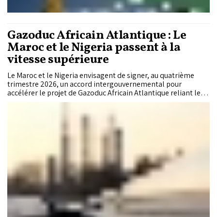
Gazoduc Africain Atlantique : Le
Maroc et le Nigeria passent à la
vitesse supérieure
Le Maroc et le Nigeria envisagent de signer, au quatrième
trimestre 2026, un accord intergouvernemental pour
accélérer le projet de Gazoduc Africain Atlantique reliant les
deux pays sur près de 6.900 km. Estimé à 25 milliards de
dollars, le pipeline devrait acheminer jusqu’à 30 milliards de
mètres cubes de gaz par an vers l’Afrique de l’Ouest et
l’Europe, selon des informations rapportées par Reuters.