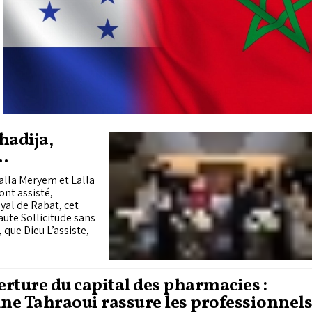
hadija,
e Macron,
Lalla Meryem et Lalla
ure du
nt assisté,
yal de Rabat, cet
aute Sollicitude sans
que Dieu L’assiste,
rture du capital des pharmacies :
e Tahraoui rassure les professionnel