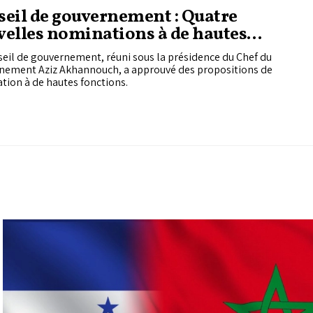
 pays différents.
eil de gouvernement : Quatre
e la conférence,
elles nominations à de hautes
nception ni la
ctions
rière chaque réforme
eil de gouvernement, réuni sous la présidence du Chef du
tentiaires, en
nement Aziz Akhannouch, a approuvé des propositions de
 qu'ils cherchent à
ion à de hautes fonctions.