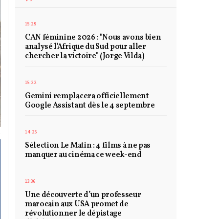
15:29
CAN féminine 2026 : "Nous avons bien
analysé l'Afrique du Sud pour aller
chercher la victoire" (Jorge Vilda)
15:22
Gemini remplacera officiellement
Google Assistant dès le 4 septembre
14:25
Sélection Le Matin : 4 films à ne pas
manquer au cinéma ce week-end
13:36
Une découverte d’un professeur
marocain aux USA promet de
révolutionner le dépistage