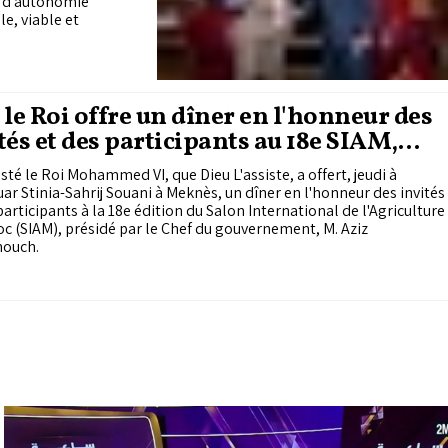
n d’autonomie
e, viable et
 le Roi offre un dîner en l'honneur des
tés et des participants au 18e SIAM,
idé par le Chef du gouvernement
sté le Roi Mohammed VI, que Dieu L'assiste, a offert, jeudi à
r Stinia-Sahrij Souani à Meknès, un dîner en l'honneur des invités
participants à la 18e édition du Salon International de l'Agriculture
c (SIAM), présidé par le Chef du gouvernement, M. Aziz
ouch.