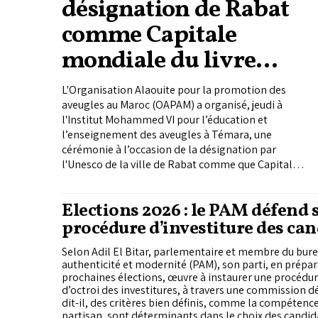
désignation de Rabat
comme Capitale
mondiale du livre
pour l’année 2026
L'Organisation Alaouite pour la promotion des
aveugles au Maroc (OAPAM) a organisé, jeudi à
l'Institut Mohammed VI pour l’éducation et
l’enseignement des aveugles à Témara, une
cérémonie à l’occasion de la désignation par
l'Unesco de la ville de Rabat comme que Capitale
mondiale du livre pour l’année 2026.
Elections 2026 : le PAM défend 
procédure d’investiture des can
Selon Adil El Bitar, parlementaire et membre du bure
authenticité et modernité (PAM), son parti, en prépar
prochaines élections, œuvre à instaurer une procédu
d’octroi des investitures, à travers une commission dé
dit-il, des critères bien définis, comme la compétence
partisan, sont déterminants dans le choix des candid