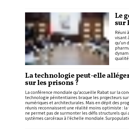
chargée de la coordination des mesures de lutte contr
humains. Une initiative qui traduit la volonté de renf
la réponse nationale face à une criminalité en consta
Le g
sur 
pha
Réuni à
visant 
qu’un d
pharmac
dynami
qualité
La technologie peut-elle allége
sur les prisons ?
La conférence mondiale qu’accueille Rabat sur la con
technologie pénitentiaires braque les projecteurs sur
numériques et architecturales. Mais en dépit des prog
réunis reconnaissent une réalité moins optimiste : la
ne permet pas de surmonter les défis structurels qui 
systèmes carcéraux à l'échelle mondiale. Surpopulat
infrastructures inadaptées, personnel mal rémunéré 
détenues présentant des besoins psychiatriques ou t