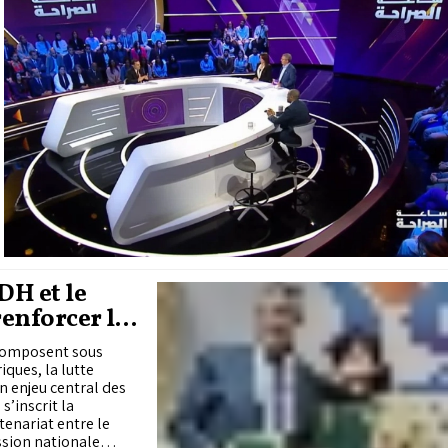
DH et le
renforcer la
ecomposent sous
ques, la lutte
n enjeu central des
s’inscrit la
tenariat entre le
ssion nationale