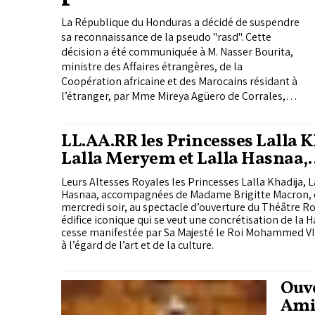
La République du Honduras a décidé de suspendre
sa reconnaissance de la pseudo "rasd". Cette
décision a été communiquée à M. Nasser Bourita,
ministre des Affaires étrangères, de la
Coopération africaine et des Marocains résidant à
l’étranger, par Mme Mireya Agüero de Corrales,
ministre des Affaires étrangères de la République
du Honduras, par lettre officielle reçue ce
LL.AA.RR les Princesses Lalla K
mercredi.
Lalla Meryem et Lalla Hasnaa,
accompagnées de Mme Brigitt
Leurs Altesses Royales les Princesses Lalla Khadija, 
assistent au spectacle d’ouvert
Hasnaa, accompagnées de Madame Brigitte Macron, o
Théâtre Royal de Rabat
mercredi soir, au spectacle d’ouverture du Théâtre Ro
édifice iconique qui se veut une concrétisation de la H
cesse manifestée par Sa Majesté le Roi Mohammed VI, 
à l’égard de l’art et de la culture.
Ouve
Amin