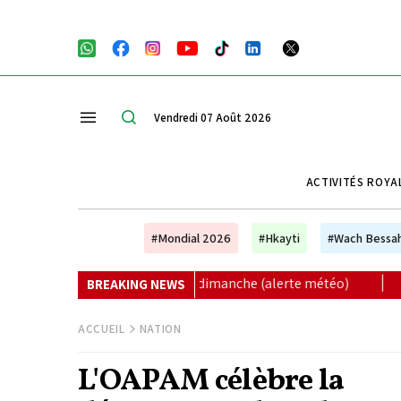
Vendredi 07 Août 2026
ACTIVITÉS ROYA
#Mondial 2026
#Hkayti
#Wach Bessa
di à dimanche (alerte météo)
|
Le FC Barcelone annule s
BREAKING NEWS
ACCUEIL
NATION
L'OAPAM célèbre la