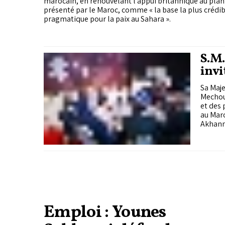
marocain, en renouvelant l’appui britannique au pla
présenté par le Maroc, comme « la base la plus crédibl
pragmatique pour la paix au Sahara ».
S.M.
invi
prés
Sa Maje
Mechoua
et des 
au Maro
Akhann
Emploi : Younes