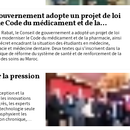
e la traite des êtres
orcer la cohérence de
nte évolution.
ouvernement adopte un projet de loi
le Code du médicament et de la
rmacie
 Rabat, le Conseil de gouvernement a adopté un projet de loi
à moderniser le Code du médicament et de la pharmacie, ainsi
écret encadrant la situation des étudiants en médecine,
ie et médecine dentaire. Deux textes qui s’inscrivent dans la
que de réforme du système de santé et de renforcement de la
 des soins au Maroc.
r la pression
ception et la
 les innovations
rès, les experts
 technologie seule
asphyxient les
ion chronique,
et populations
oxicologiques