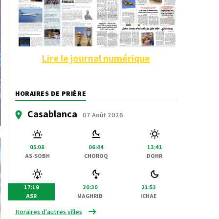
Lire le journal numérique
HORAIRES DE PRIÈRE
Casablanca
07 Août 2026
05:08
06:44
13:41
AS-SOBH
CHOROQ
DOHR
17:19
20:30
21:52
ASR
MAGHRIB
ICHAE
Horaires d'autres villes