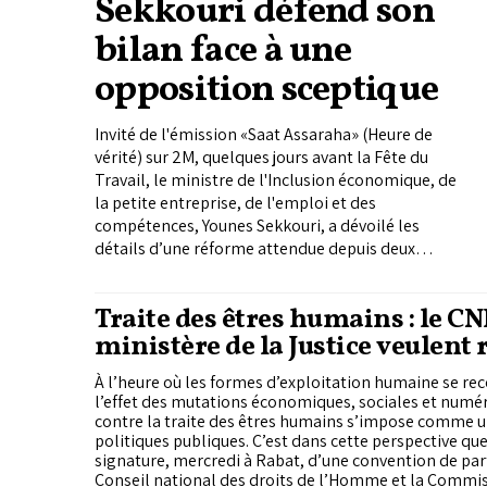
Sekkouri défend son
bilan face à une
opposition sceptique
Invité de l'émission «Saat Assaraha» (Heure de
vérité) sur 2M, quelques jours avant la Fête du
Travail, le ministre de l'Inclusion économique, de
la petite entreprise, de l'emploi et des
compétences, Younes Sekkouri, a dévoilé les
détails d’une réforme attendue depuis deux
décennies, dressé le bilan d'un dialogue social
chiffré à 49,7 milliards de dirhams et croisé le fer
Traite des êtres humains : le CN
avec l'opposition sur la crédibilité des chiffres de
ministère de la Justice veulent 
l'emploi. Une sortie à forte résonance pré-
électorale.
protection des victimes
À l’heure où les formes d’exploitation humaine se r
l’effet des mutations économiques, sociales et numéri
contre la traite des êtres humains s’impose comme u
politiques publiques. C’est dans cette perspective que 
signature, mercredi à Rabat, d’une convention de par
Conseil national des droits de l’Homme et la Commi