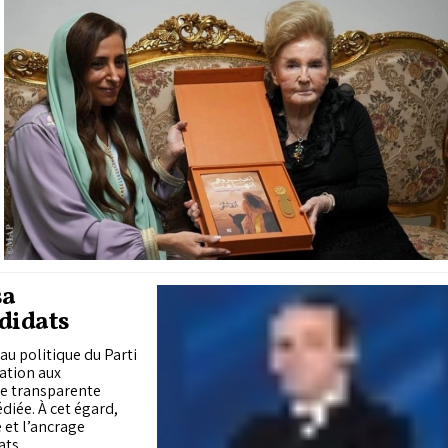
sa
didats
au politique du Parti
ation aux
re transparente
diée. À cet égard,
 et l’ancrage
ats.