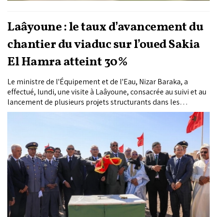
Laâyoune : le taux d’avancement du
chantier du viaduc sur l’oued Sakia
El Hamra atteint 30%
Le ministre de l'Équipement et de l'Eau, Nizar Baraka, a
effectué, lundi, une visite à Laâyoune, consacrée au suivi et au
lancement de plusieurs projets structurants dans les
domaines routier, hydraulique, portuaire et de la formation
technique. Le ministre s'est enquis de l'état d'avancement du
chantier de construction du viaduc sur l’oued Sakia El Hamra
qui affiche un taux de 30%.