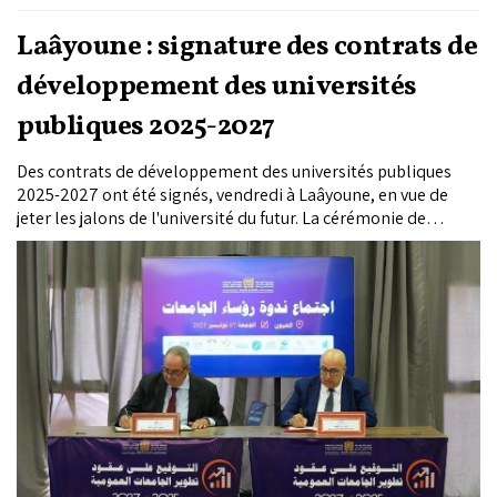
Laâyoune : signature des contrats de
développement des universités
publiques 2025-2027
Des contrats de développement des universités publiques
2025-2027 ont été signés, vendredi à Laâyoune, en vue de
jeter les jalons de l'université du futur. La cérémonie de
signature de ces contrats a été présidée par le ministre de
l'Enseignement supérieur, de la recherche scientifique et de
l’innovation, Azeddine El Midaoui, en présence des
présidents des universités publiques et des présidents des
établissements universitaires, ainsi que des directeurs de
l’administration centrale.