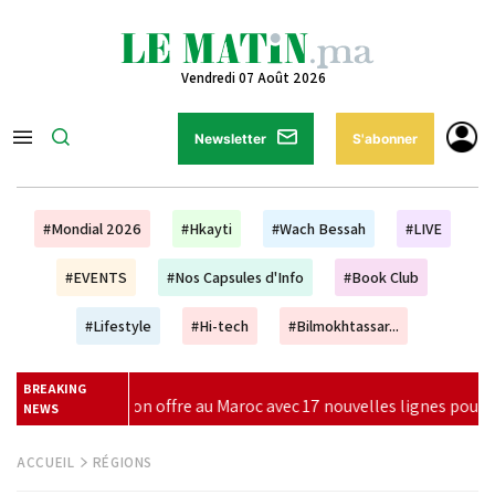
Vendredi 07 Août 2026
Newsletter
S'abonner
#Mondial 2026
#Hkayti
#Wach Bessah
#LIVE
#EVENTS
#Nos Capsules d'Info
#Book Club
#Lifestyle
#Hi-tech
#Bilmokhtassar...
BREAKING
ouvelles lignes pour l'hiver 2026
|
Vague de chaleur et av
NEWS
ACCUEIL
RÉGIONS