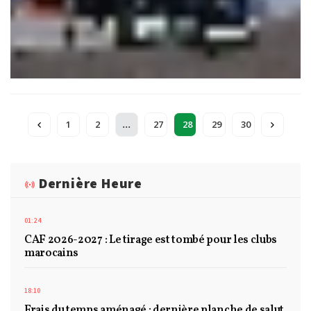
...
1
2
27
28
29
30
Dernière Heure
01:24
CAF 2026-2027 : Le tirage est tombé pour les clubs
marocains
18:10
Frais du temps aménagé : dernière planche de salut