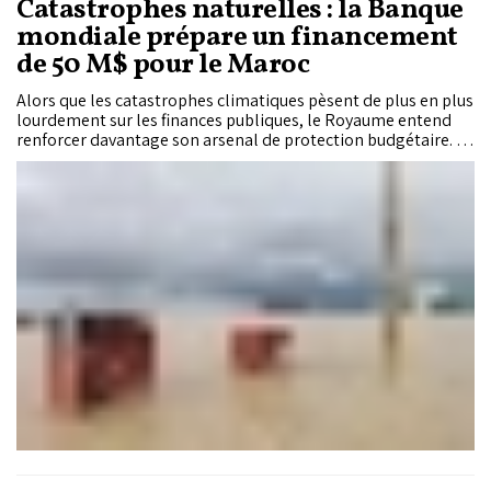
Catastrophes naturelles : la Banque
mondiale prépare un financement
de 50 M$ pour le Maroc
Alors que les catastrophes climatiques pèsent de plus en plus
lourdement sur les finances publiques, le Royaume entend
renforcer davantage son arsenal de protection budgétaire. La
Banque mondiale prépare ainsi un financement de 50
millions de dollars sous forme de ligne de crédit mobilisable
immédiatement en cas de catastrophe en faveur du Maroc.
Bien plus qu’un simple appui financier, cette opération
viendra accompagner un nouveau cycle de réformes visant à
consolider la résilience du Royaume, depuis le financement
des risques jusqu’à la planification territoriale, en passant par
les systèmes d’alerte précoce et la gouvernance des
infrastructures stratégiques.