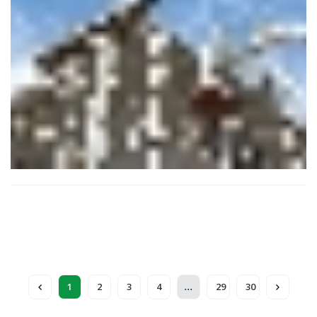
l'économie nationale, et d'en dessiner l'avenir au-delà de
2028.
...
1
2
3
4
29
30