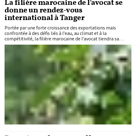
La filière marocaine de l’avocat se
donne un rendez-vous
international à Tanger
Portée par une forte croissance des exportations mais
confrontée à des défis liés à l'eau, au climat et à la
compétitivité, la filière marocaine de l'avocat tiendra sa
première conférence internationale le 30 septembre à
Tanger. Baptisée «Morocco Avocado Conference 2026», cette
rencontre ambitionne de réunir l'ensemble des acteurs du
secteur autour des enjeux techniques, commerciaux et
environnementaux qui façonneront son avenir.