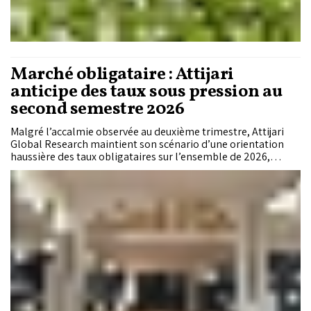
Marché obligataire : Attijari
anticipe des taux sous pression au
second semestre 2026
Malgré l’accalmie observée au deuxième trimestre, Attijari
Global Research maintient son scénario d’une orientation
haussière des taux obligataires sur l’ensemble de 2026,
particulièrement sur les maturités moyennes et longues. Si
l’amélioration des finances publiques et le recours du Trésor
aux financements extérieurs offrent un certain soutien au
marché, la hausse du pétrole, les tensions géopolitiques et le
maintien de politiques monétaires restrictives à
l’international réduisent la visibilité pour le second semestre.