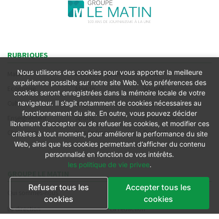
RUBRIQUES
Nous utilisons des cookies pour vous apporter la meilleure
Matin TV
Activités royales
Nation
expérience possible sur notre site Web. Vos préférences des
Economie
Monde
Société
cookies seront enregistrées dans la mémoire locale de votre
Culture
Régions
Emploi
navigateur. Il s’agit notamment de cookies nécessaires au
fonctionnement du site. En outre, vous pouvez décider
Enseignement
Sports
Automobile
librement d’accepter ou de refuser les cookies, et modifier ces
Chroniques
Nos Spéciaux
Podcast
critères à tout moment, pour améliorer la performance du site
Web, ainsi que les cookies permettant d’afficher du contenu
personnalisé en fonction de vos intérêts.
les politique de vie privee
.
GROUPE LE MATIN
Refuser tous les
Accepter tous les
Qui sommes-nous
Nos valeurs
cookies
cookies
La direction
La rédaction