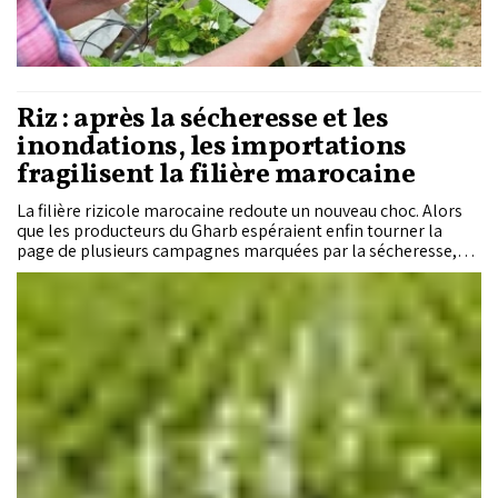
Riz : après la sécheresse et les
inondations, les importations
fragilisent la filière marocaine
La filière rizicole marocaine redoute un nouveau choc. Alors
que les producteurs du Gharb espéraient enfin tourner la
page de plusieurs campagnes marquées par la sécheresse,
les intempéries de cette année ont été suivies d'une autre
menace : l'accumulation des stocks et la progression des
importations. Des industriels alertent sur le risque d'une
rupture de toute la chaîne de valeur si aucune décision
n'intervient rapidement.