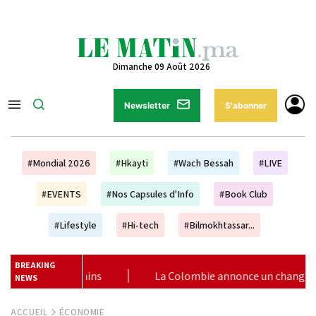
Dimanche 09 Août 2026
Newsletter
S'abonner
#Mondial 2026
#Hkayti
#Wach Bessah
#LIVE
#EVENTS
#Nos Capsules d'Info
#Book Club
#Lifestyle
#Hi-tech
#Bilmokhtassar...
BREAKING
 annonce un changement de sa position et reconnaît la souverain
NEWS
ACCUEIL
ÉCONOMIE