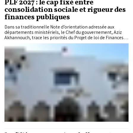
PLF 2027 : le cap fixé entre
consolidation sociale et rigueur des
finances publiques
Dans sa traditionnelle Note d’orientation adressée aux
départements ministériels, le Chef du gouvernement, Aziz
Akhannouch, trace les priorités du Projet de loi de Finances
2027. Entre poursuite de la généralisation de la protection
sociale, réduction des disparités territoriales et maîtrise du
déficit budgétaire, l’Exécutif veut consolider une trajectoire
macroéconomique jugée résiliente malgré un contexte
international incertain.