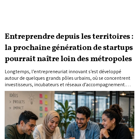
Entreprendre depuis les territoires :
la prochaine génération de startups
pourrait naître loin des métropoles
Longtemps, l’entrepreneuriat innovant s’est développé
autour de quelques grands pôles urbains, où se concentrent
investisseurs, incubateurs et réseaux d’accompagnement.
Mais l’essor de l’intelligence artificielle, l’accélération de la
transformation numérique et les nouveaux programmes de
formation pourraient redistribuer les cartes. Pour Ali Kettani,
banquier d’affaires et spécialiste du financement des startups
et des PME au Maroc et en Afrique, la prochaine vague
entrepreneuriale pourrait bien émerger des territoires, à
condition de miser sur les infrastructures, les compétences et
les écosystèmes locaux.