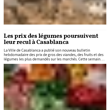
Les prix des légumes poursuivent
leur recul à Casablanca
La Ville de Casablanca a publié son nouveau bulletin
hebdomadaire des prix de gros des viandes, des fruits et des
légumes les plus demandés sur les marchés. Cette semaine,
plusieurs légumes poursuivent leur repli, tandis que les
viandes rouges enregistrent de légers ajustements à la
baisse. Le marché des fruits, en revanche, affiche des
évolutions plus contrastées, entre stabilité de certaines
références et variations sur les produits de saison.