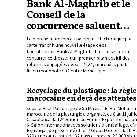
Bank Al-Maghrib et le
Conseil de la
concurrence saluent
l'ouverture du marché
Le marché marocain du paiement électronique par
carte franchit une nouvelle étape de sa
libéralisation. Bank Al-Maghrib et le Conseil de la
concurrence dressent un premier bilan positif des
réformes engagées depuis 2024, marquées par la
fin du monopole du Centre Monétique
Interbancaire (CMI), l'arrivée de nouveaux
opérateurs et une baisse des commissions
Recyclage du plastique : la règ
supportées par les commerçants.
marocaine en deçà des attentes
industriels (Fédération)
Sous le Haut Patronage de Sa Majesté le Roi Mohamme
marocaine de la plasturgie a organisé, du 8 au 11 juill
Casablanca, la 12ᵉ édition du Forum-Expo internationa
6ᵉ Salon international des solutions d’emballage, d’
logistique de proximité et le 2ᵉ Global Green Plast. R
320 exposants issus de 32 pays et près de 20.000 visit