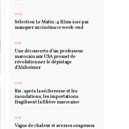
14:25
Sélection Le Matin : 4 films à ne pas
manquer au cinéma ce week-end
13:36
Une découverte d’un professeur
marocain aux USA promet de
révolutionner le dépistage
d’Alzheimer
12:34
Riz : après la sécheresse et les
inondations, les importations
fragilisent la filière marocaine
12:31
Vague de chaleur et averses orageuses