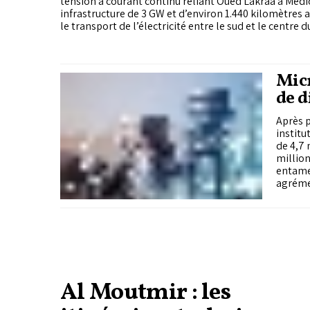
tension à courant continu reliant Oued Lakraa à Méd
infrastructure de 3 GW et d’environ 1.440 kilomètres 
le transport de l’électricité entre le sud et le centre
Micr
de 
Après 
institu
de 4,7 
million
entame
agrément de Bank Al-Maghri
finance
elle p
Al Moutmir : les