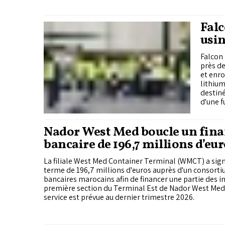
Falc
usin
près
Falcon 
près de
et enro
lithium
destiné
d'une f
Nador West Med boucle un fin
bancaire de 196,7 millions d’eu
terminal à conteneurs
La filiale West Med Container Terminal (WMCT) a sign
terme de 196,7 millions d'euros auprès d'un consorti
bancaires marocains afin de financer une partie des i
première section du Terminal Est de Nador West Med,
service est prévue au dernier trimestre 2026.