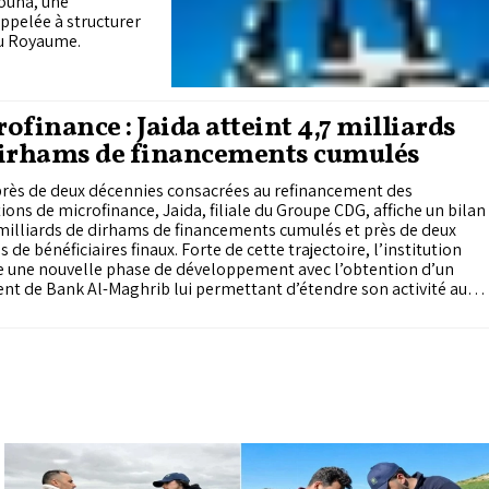
iouna, une
appelée à structurer
 du Royaume.
ofinance : Jaida atteint 4,7 milliards
dirhams de financements cumulés
près de deux décennies consacrées au refinancement des
tions de microfinance, Jaida, filiale du Groupe CDG, affiche un bilan
milliards de dirhams de financements cumulés et près de deux
s de bénéficiaires finaux. Forte de cette trajectoire, l’institution
 une nouvelle phase de développement avec l’obtention d’un
b lui permettant d’étendre son activité au
ment des acteurs de l’Économie sociale et solidaire, pour lesquels
répare une nouvelle gamme de produits dédiée.