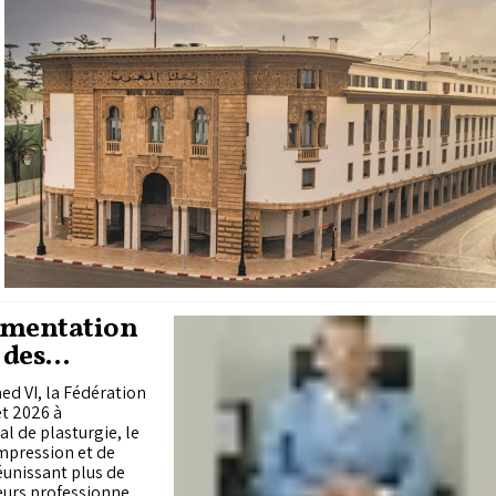
lementation
 des
d VI, la Fédération
et 2026 à
l de plasturgie, le
impression et de
éunissant plus de
eurs professionnels,