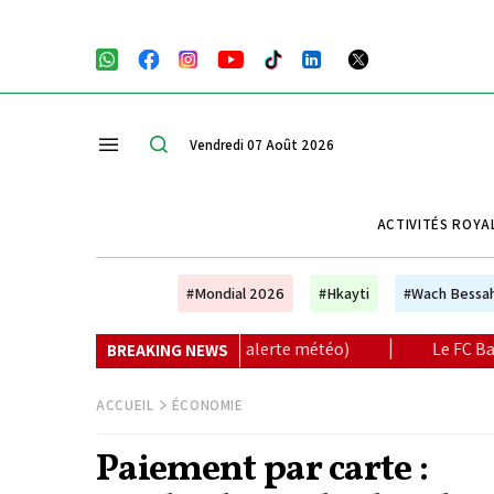
Vendredi 07 Août 2026
ACTIVITÉS ROYA
#Mondial 2026
#Hkayti
#Wach Bessa
che (alerte météo)
|
Le FC Barcelone annule son match am
BREAKING NEWS
ACCUEIL
ÉCONOMIE
Paiement par carte :