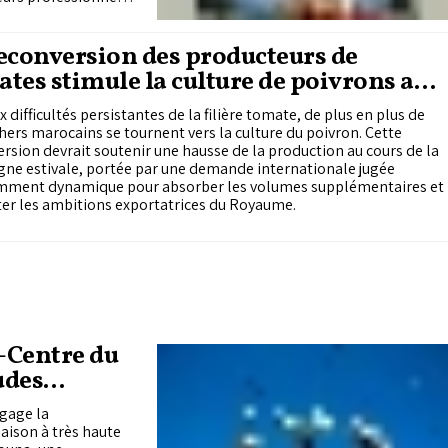
 secteur, les enjeux
tivité industrielle.
 l’Industrie et du
econversion des producteurs de
t que jouent les
tes stimule la culture de poivrons au
age et du recyclage,
oc
pprovisionnement et
x difficultés persistantes de la filière tomate, de plus en plus de
in» a pris attache
ers marocains se tournent vers la culture du poivron. Cette
e de la plasturgie.
rsion devrait soutenir une hausse de la production au cours de la
naît la filière, les
ne estivale, portée par une demande internationale jugée
tives de
amment dynamique pour absorber les volumes supplémentaires et
ationale et
er les ambitions exportatrices du Royaume.
d-Centre du
udes
ngage la
iaison à très haute