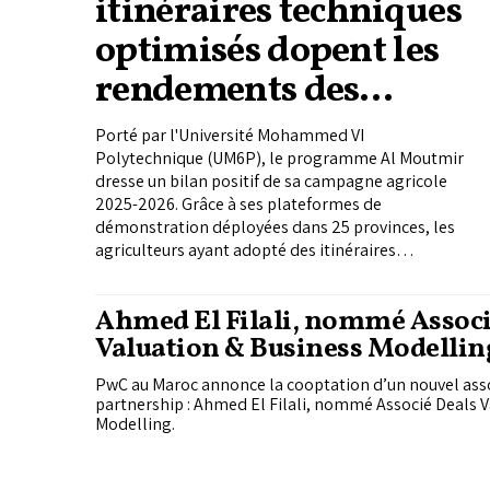
itinéraires techniques
optimisés dopent les
rendements des
céréales et
Porté par l'Université Mohammed VI
légumineuses
Polytechnique (UM6P), le programme Al Moutmir
dresse un bilan positif de sa campagne agricole
2025-2026. Grâce à ses plateformes de
démonstration déployées dans 25 provinces, les
agriculteurs ayant adopté des itinéraires
techniques optimisés ont enregistré des gains de
rendement pouvant atteindre 26% pour les
Ahmed El Filali, nommé Associ
céréales et 42% pour les légumineuses, tout en
Valuation & Business Modellin
améliorant la rentabilité de leurs exploitations.
au Maroc
PwC au Maroc annonce la cooptation d’un nouvel asso
partnership : Ahmed El Filali, nommé Associé Deals 
Modelling.