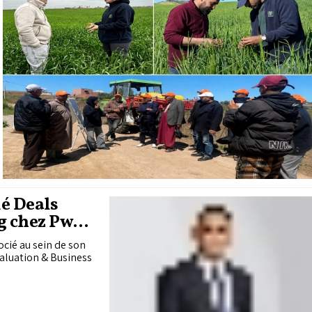
é Deals
g chez PwC
cié au sein de son
Valuation & Business