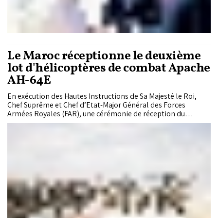
Le Maroc réceptionne le deuxième
lot d'hélicoptères de combat Apache
AH-64E
En exécution des Hautes Instructions de Sa Majesté le Roi,
Chef Suprême et Chef d’Etat-Major Général des Forces
Armées Royales (FAR), une cérémonie de réception du
deuxième lot de sept hélicoptères de combat Apache AH-64E,
a eu lieu vendredi au champ de Manœuvre de Cap Draa dans la
région de Tan Tan.