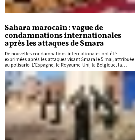
Sahara marocain : vague de
condamnations internationales
après les attaques de Smara
De nouvelles condamnations internationales ont été
exprimées après les attaques visant Smara le 5 mai, attribuée
au polisario. L’Espagne, le Royaume-Uni, la Belgique, la
Jordanie, les Émirats arabes unis, le Bahreïn, l’Arabie
saoudite et le Qatar ont dénoncé ces attaques et appelé à la
poursuite des efforts politiques sous l’égide des Nations
unies.