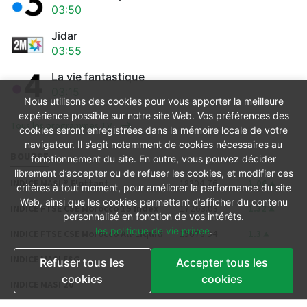
03:50
Jidar
03:55
La vie fantastique
03:15
Nous utilisons des cookies pour vous apporter la meilleure
expérience possible sur notre site Web. Vos préférences des
Tous les programmes TV
cookies seront enregistrées dans la mémoire locale de votre
navigateur. Il s’agit notamment de cookies nécessaires au
BOURSE
fonctionnement du site. En outre, vous pouvez décider
librement d’accepter ou de refuser les cookies, et modifier ces
INDICE MASI ® Flottant
18304.76
1.06
critères à tout moment, pour améliorer la performance du site
Web, ainsi que les cookies permettant d’afficher du contenu
INDICE FTSE CSE Morocco 15 Index
17263.03
1.32
personnalisé en fonction de vos intérêts.
les politique de vie privee
.
INDICE FTSE CSE Morocco All-Liquid
15678.94
1.3
INDICE MASI ESG
1316.09
1.25
Refuser tous les
Accepter tous les
cookies
cookies
INDICE MASI 20
1318.51
0.94