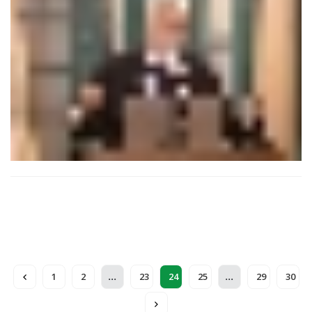
bien entendu le secteur gouvernemental dirigé par M. Baraka
: l’équipement et l’eau. Dans «Saâte Saraha», diffusé le 6 mai
dernier, le secrétaire général de l’Istiqlal s’en est plutôt bien
tiré, malgré quelques réponses prudentes qui ont laissé le
public sur sa faim.
...
...
1
2
23
24
25
29
30