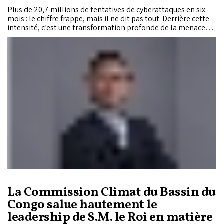
Plus de 20,7 millions de tentatives de cyberattaques en six
mois : le chiffre frappe, mais il ne dit pas tout. Derrière cette
intensité, c’est une transformation profonde de la menace
cyber qui s’installe : durable, stratégique, systémique. Dans
cet entretien, Hamid Chriet, expert en cybersécurité et en
gestion des risques stratégiques, analyse l’ampleur des
risques, alerte sur les fragilités du modèle actuel et appelle à
un sursaut stratégique pour faire de la résilience cyber un
pilier de souveraineté et d’influence continentale.
La Commission Climat du Bassin du
Congo salue hautement le
leadership de S.M. le Roi en matière