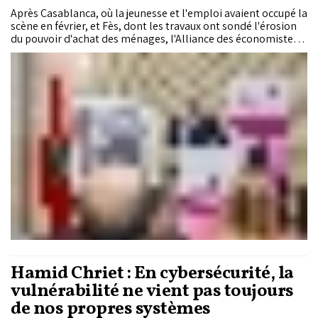
Après Casablanca, où la jeunesse et l'emploi avaient occupé la
scène en février, et Fès, dont les travaux ont sondé l'érosion
du pouvoir d'achat des ménages, l'Alliance des économistes
istiqlaliens (AEI) a tenu sa troisième rencontre régionale
samedi 9 mai 2026 à Marrakech. Présidée par Nizar Baraka,
secrétaire général du Parti de l'Istiqlal, et Abdellatif Maâzouz,
président de l'AEI et de la région de Casablanca-Settat, la
séance a livré un diagnostic sans détours sur les fractures
territoriales du Royaume. Avec 210 milliards de dirhams
mobilisés sur huit ans pour la nouvelle génération de
programmes intégrés, l'arsenal financier est en place. Mais
pour le secrétaire général de l'Istiqlal, la véritable bataille
demeure celle de la gouvernance et de l'exécution.
Hamid Chriet : En cybersécurité, la
vulnérabilité ne vient pas toujours
de nos propres systèmes