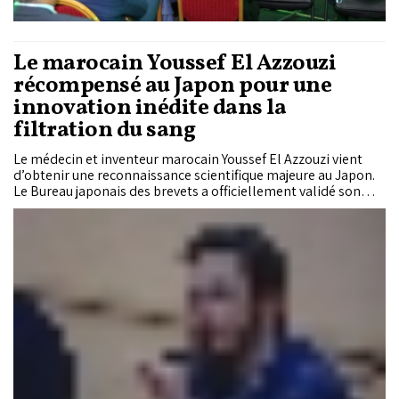
Le marocain Youssef El Azzouzi
récompensé au Japon pour une
innovation inédite dans la
filtration du sang
Le médecin et inventeur marocain Youssef El Azzouzi vient
d’obtenir une reconnaissance scientifique majeure au Japon.
Le Bureau japonais des brevets a officiellement validé son
dispositif médical capable de filtrer les globules blancs
directement à l’intérieur des vaisseaux sanguins, une
technologie présentée comme la première au monde dans ce
domaine. Cette innovation développée par sa société
Orthomedical pourrait ouvrir de nouvelles perspectives dans
les greffes d’organes et certaines immunothérapies contre le
cancer.