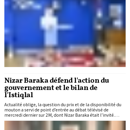
briser un élan diplomatique soutenu, cette agression a
produit l’effet inverse : l’unanimité internationale autour du
plan d’autonomie n’a jamais été aussi forte. Un alignement
annonciateur de la fin d’un demi-siècle d'ambiguïtés autour
du dossier du Sahara marocain.
Nizar Baraka défend l'action du
gouvernement et le bilan de
l'Istiqlal
Actualité oblige, la question du prix et de la disponibilité du
mouton a servi de point d’entrée au débat télévisé de
mercredi dernier sur 2M, dont Nizar Baraka était l’invité.
Graduellement, d’autres sujets ont été abordés, en particulier
le pouvoir d’achat, les prochaines élections, la majorité et