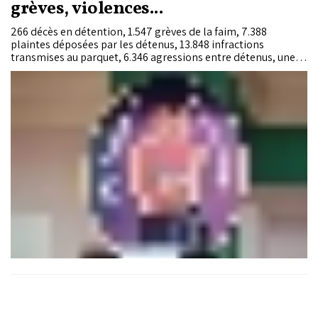
grèves, violences...
266 décès en détention, 1.547 grèves de la faim, 7.388
plaintes déposées par les détenus, 13.848 infractions
transmises au parquet, 6.346 agressions entre détenus, une
rupture nationale d’approvisionnement en méthadone en
mars 2025, un psychologue pour 1.743 détenus. Ces chiffres,
et bien d’autres, figurent dans le rapport d’activité 2025 de la
Délégation générale à l’administration pénitentiaire et à la
réinsertion, rendu public le 6 mai 2026. Mis en cohérence, ils
dessinent l’envers du décor d’une année par ailleurs marquée
par un investissement structurel sans précédent: nouveau
statut du personnel pénitentiaire, lancement des peines
alternatives, promotion de la santé pénitentiaire au rang de
Direction de plein exercice.