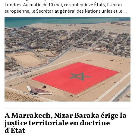
Londres. Au matin du 10 mai, ce sont quinze États, l'Union
européenne, le Secrétariat général des Nations unies et le
Conseil des Sages musulmans qui ont condamné l'attaque
revendiquée le 5 mai par le front polisario contre la ville d'Es-
Smara. Une séquence diplomatique d'une rare densité, qui
place désormais le plan d'autonomie marocain au cœur de
toute lecture du dossier.
À Marrakech, Nizar Baraka érige la
justice territoriale en doctrine
d'État