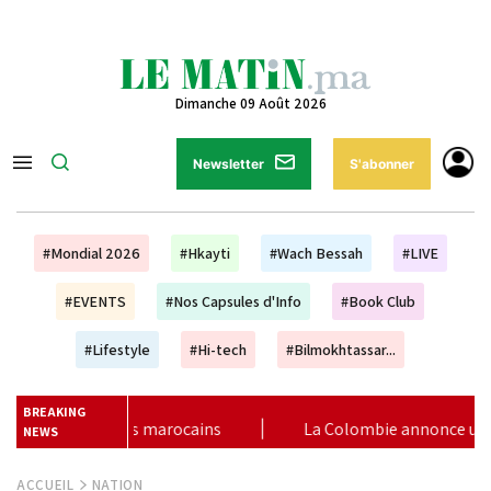
Dimanche 09 Août 2026
Newsletter
S'abonner
#Mondial 2026
#Hkayti
#Wach Bessah
#LIVE
#EVENTS
#Nos Capsules d'Info
#Book Club
#Lifestyle
#Hi-tech
#Bilmokhtassar...
BREAKING
 Colombie annonce un changement de sa position et reconnaît la 
NEWS
ACCUEIL
NATION