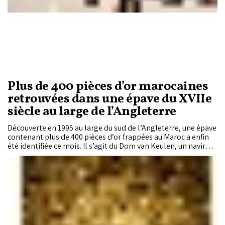
Plus de 400 pièces d’or marocaines
retrouvées dans une épave du XVIIe
siècle au large de l’Angleterre
Découverte en 1995 au large du sud de l’Angleterre, une épave
contenant plus de 400 pièces d’or frappées au Maroc a enfin
été identifiée ce mois. Il s’agit du Dom van Keulen, un navire
marchand néerlandais parti du royaume en 1633 avant de
sombrer près des côtes anglaises. Cette découverte révèle,
preuves à l’appui, la place qu’occupait déjà le Maroc dans les
grandes routes commerciales reliant l’Afrique et l’Europe au
XVIIe siècle.