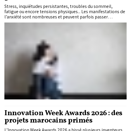
Stress, inquiétudes persistantes, troubles du sommeil,
fatigue ou encore tensions physiques... Les manifestations de
l’anxiété sont nombreuses et peuvent parfois passer
inaperçues ou être attribuées à d’autres causes. Pourtant,
lorsqu’ils deviennent envahissants et perturbent le
quotidien, ces symptômes peuvent révéler un trouble anxieux
généralisé. Souvent méconnu et pris en charge tardivement,
ce trouble affecte profondément la qualité de vie et concerne
un nombre croissant de personnes. Comment le reconnaître
? Quand faut-il consulter ? Quelles sont les solutions pour
mieux le prendre en charge ? Réponses avec le Dr Issam Harti,
psychiatre psychothérapeute.
Innovation Week Awards 2026 : des
projets marocains primés
L’Innovation Week Awards 2026 a hissé plusieurs inventeurs