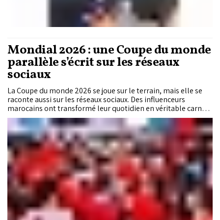
Mondial 2026 : une Coupe du monde
parallèle s’écrit sur les réseaux
sociaux
La Coupe du monde 2026 se joue sur le terrain, mais elle se
raconte aussi sur les réseaux sociaux. Des influenceurs
marocains ont transformé leur quotidien en véritable carnet
de bord, partageant chaque étape de leur aventure avec des
milliers d’internautes. Entre voyages, rencontres, ambiance
dans les rues américaines et moments de ferveur autour des
Lions de l’Atlas, ils offrent un regard inédit sur une
compétition qui dépasse désormais les 90 minutes de jeu.
Depuis le Maroc comme depuis les villes hôtes du Mondial,
une nouvelle manière de vivre le tournoi s’impose : plus
immersive, plus spontanée et au plus près de ceux qui font
vibrer la passion marocaine.