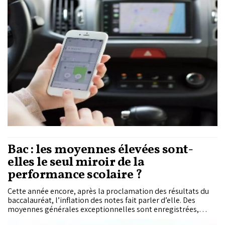
de suivi des trajets et d’alerte d’urgence, plusieurs questions
demeurent sur leur efficacité réelle et sur l’encadrement
global de l’activité. Entre protection numérique, contrôle des
profils et absence d’un cadre réglementaire spécifique,
chauffeurs et usagers restent au cœur d’un débat qui prend de
l’ampleur.
Bac : les moyennes élevées sont-
elles le seul miroir de la
performance scolaire ?
Cette année encore, après la proclamation des résultats du
baccalauréat, l’inflation des notes fait parler d’elle. Des
moyennes générales exceptionnelles sont enregistrées,
frôlant de peu le 20/20. Partagées, commentées et parfois