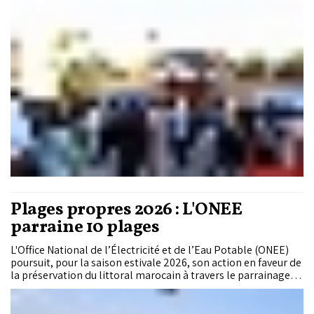
idéalisées, ces notes transforment certains parcours d’élèves
en véritables récits publics de réussite. Cette mise en lumière,
de plus en plus forte, interroge la place et les critères de la
performance scolaire ainsi que la manière dont elle façonne
les représentations sociales du succès. Dans un monde en
transformation, certaines voix s’élèvent pour défendre une
autre lecture de la réussite. En effet, beaucoup estiment que
la moyenne est certes un bon critère d’évaluation, mais elle
ne doit pas être le seul facteur à prendre en compte.
Plages propres 2026 : L'ONEE
parraine 10 plages
L'Office National de l’Électricité et de l’Eau Potable (ONEE)
poursuit, pour la saison estivale 2026, son action en faveur de
la préservation du littoral marocain à travers le parrainage
de 10 plages et ce, dans le cadre de l’opération "Plages
Propres" initiée par la Fondation Mohammed VI pour la
Protection de l’Environnement.