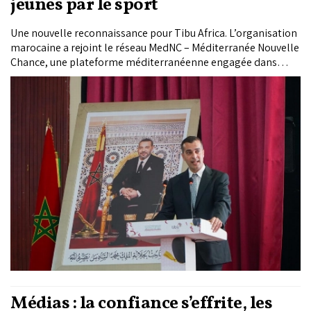
jeunes par le sport
Une nouvelle reconnaissance pour Tibu Africa. L’organisation
marocaine a rejoint le réseau MedNC – Méditerranée Nouvelle
Chance, une plateforme méditerranéenne engagée dans
l’accompagnement des jeunes vers la formation et l’emploi.
Cette adhésion consacre l’expérience développée par
l’association à travers ses Écoles de la Deuxième Chance
dédiées aux métiers du sport et ouvre la voie à des
partenariats renforcés dans la région. Dans cet entretien,
Mohamed Amine Zariat, président de Tibu Africa, explique les
ambitions portées par cette adhésion et les opportunités
qu’elle pourrait offrir à la jeunesse marocaine et
méditerranéenne.
Médias : la confiance s’effrite, les