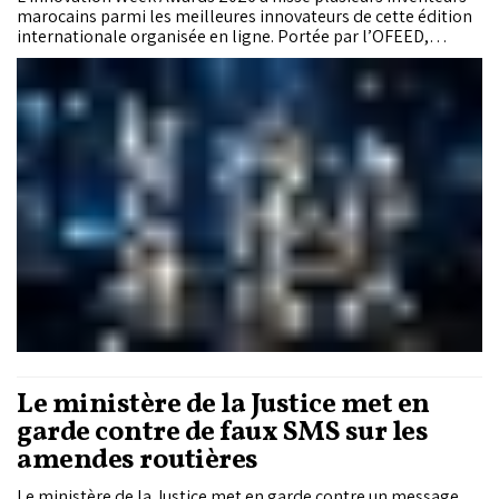
marocains parmi les meilleures innovateurs de cette édition
internationale organisée en ligne. Portée par l’OFEED,
plateforme marocaine dédiée à la promotion de l’innovation
et des inventeurs, cette édition a également introduit une
évolution notable dans l’évaluation des projets, avec le
recours à un jury assisté par intelligence artificielle. Hassan
Ammor, professeur à l’Université Mohammed V de Rabat, y a
obtenu l’Academic Grand Prize pour un projet de lutte contre
la fraude aux examens.
Le ministère de la Justice met en
garde contre de faux SMS sur les
amendes routières
Le ministère de la Justice met en garde contre un message