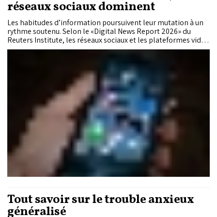
réseaux sociaux dominent
Les habitudes d’information poursuivent leur mutation à un
rythme soutenu. Selon le «Digital News Report 2026» du
Reuters Institute, les réseaux sociaux et les plateformes vidéo
sont désormais devenus la principale porte d’entrée vers
l’actualité dans le monde, devant les sites des médias et la
télévision. Dans le même temps, la confiance dans
l’information atteint son niveau le plus bas depuis une
décennie. Une évolution qui interpelle particulièrement le
Maroc, où les usages numériques progressent rapidement
tandis que la relation du public aux médias demeure fragile.
Tout savoir sur le trouble anxieux
généralisé