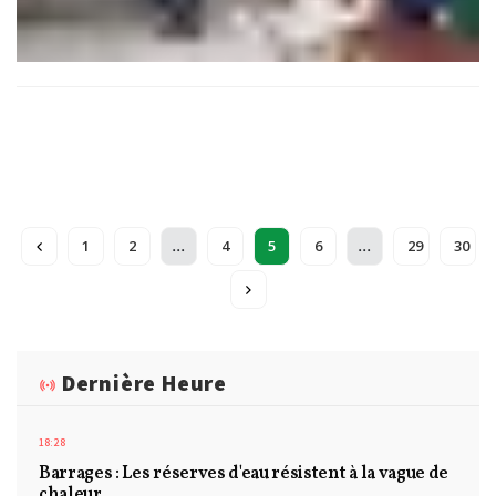
...
...
1
2
4
5
6
29
30
Dernière Heure
18:28
Barrages : Les réserves d'eau résistent à la vague de
chaleur