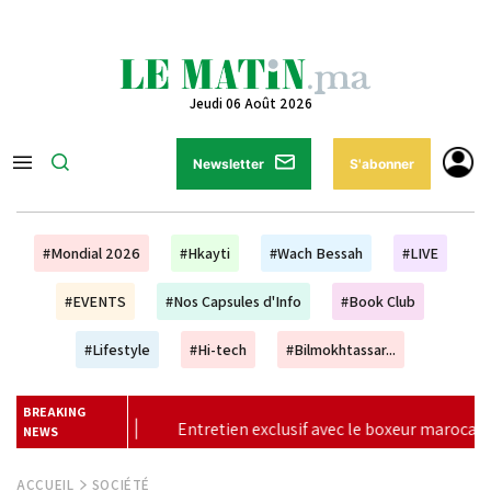
Jeudi 06 Août 2026
Newsletter
S'abonner
#Mondial 2026
#Hkayti
#Wach Bessah
#LIVE
#EVENTS
#Nos Capsules d'Info
#Book Club
#Lifestyle
#Hi-tech
#Bilmokhtassar...
BREAKING
exclusif avec le boxeur marocain Bilel Jkitou
|
Vague de c
NEWS
ACCUEIL
SOCIÉTÉ