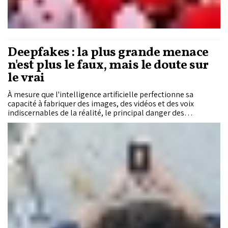
Deepfakes : la plus grande menace
n'est plus le faux, mais le doute sur
le vrai
À mesure que l'intelligence artificielle perfectionne sa
capacité à fabriquer des images, des vidéos et des voix
indiscernables de la réalité, le principal danger des
deepfakes n'est plus seulement la diffusion de fausses
informations. Il réside dans l'érosion de la confiance
collective et l'installation d'un doute généralisé, y compris à
l'égard des contenus authentiques, ont averti les experts
réunis lors d'une rencontre organisée avec la participation du
Policy Center for the New South (PCNS).