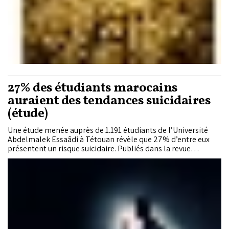
27% des étudiants marocains
auraient des tendances suicidaires
(étude)
Une étude menée auprès de 1.191 étudiants de l’Université
Abdelmalek Essaâdi à Tétouan révèle que 27% d’entre eux
présentent un risque suicidaire. Publiés dans la revue
scientifique Discover Public Health, ces résultats apportent
un éclairage rare sur la santé psychologique des étudiants.
Les chercheurs pointent plusieurs facteurs associés, dont la
consommation de cannabis, les antécédents psychiatriques
familiaux et l’exposition aux violences. Face à ces
vulnérabilités, la question des dispositifs de dépistage et
d’accompagnement sur les campus se pose avec acuité.
L’étude appelle à renforcer la prévention, l’orientation vers