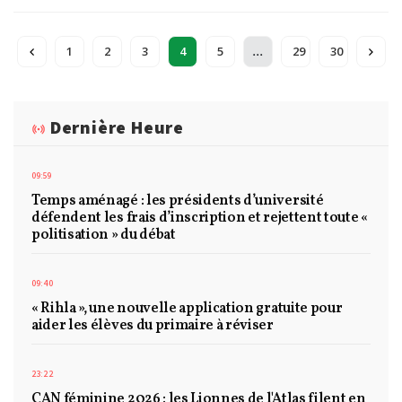
...
1
2
3
4
5
29
30
Dernière Heure
09:59
Temps aménagé : les présidents d’université
défendent les frais d’inscription et rejettent toute «
politisation » du débat
09:40
« Rihla », une nouvelle application gratuite pour
aider les élèves du primaire à réviser
23:22
CAN féminine 2026 : les Lionnes de l'Atlas filent en