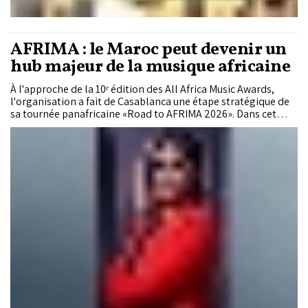
AFRIMA : le Maroc peut devenir un
hub majeur de la musique africaine
À l'approche de la 10ᵉ édition des All Africa Music Awards,
l'organisation a fait de Casablanca une étape stratégique de
sa tournée panafricaine «Road to AFRIMA 2026». Dans cet
entretien exclusif accordé au journal «Le Matin», Adenrele
Niyi, Chief Experience Officer (CXO) d'AFRIMA, revient sur les
ambitions de cette édition anniversaire, le rôle croissant du
Maroc au sein de l'écosystème musical africain, ainsi que sur
les défis et les opportunités qui façonnent l'avenir des
industries musicales du continent.