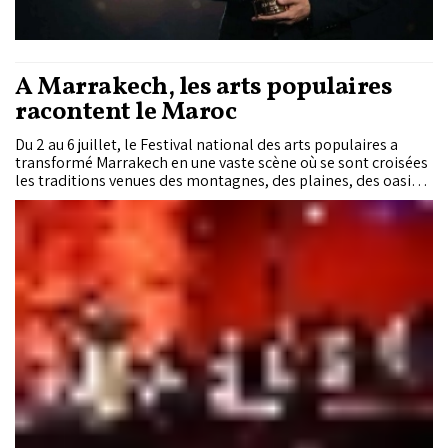
À Marrakech, les arts populaires
racontent le Maroc
Du 2 au 6 juillet, le Festival national des arts populaires a
transformé Marrakech en une vaste scène où se sont croisées
les traditions venues des montagnes, des plaines, des oasis
et des provinces sahariennes. Au fil des spectacles, les chants,
les danses et les costumes ont raconté un Maroc pluriel,
porté par des femmes et des hommes qui perpétuent un
patrimoine toujours vivant.