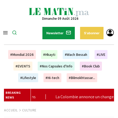
Dimanche 09 Août 2026
Newsletter
S'abonner
#Mondial 2026
#Hkayti
#Wach Bessah
#LIVE
#EVENTS
#Nos Capsules d'Info
#Book Club
#Lifestyle
#Hi-tech
#Bilmokhtassar...
BREAKING
e annonce un changement de sa position et reconnaît la souverain
NEWS
ACCUEIL
CULTURE