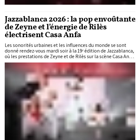
Jazzablanca 2026 : la pop envoûtante
de Zeyne et l’énergie de Rilès
électrisent Casa Anfa
Les sonorités urbaines et les influences du monde se sont
donné rendez-vous mardi soir à la 19ᵉ édition de Jazzablanca,
où les prestations de Zeyne et de Rilès sur la scène Casa Anfa
ont captivé un public venu en nombre, tandis que la Scène 21
confirmait sa vocation de tremplin avec les concerts de Small
X, accompagné d’AMG et de Saib, puis de Barcelona Gipsy
Balkan Orchestra.