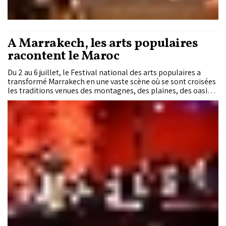
À Marrakech, les arts populaires
racontent le Maroc
Du 2 au 6 juillet, le Festival national des arts populaires a
transformé Marrakech en une vaste scène où se sont croisées
les traditions venues des montagnes, des plaines, des oasis
et des provinces sahariennes. Au fil des spectacles, les chants,
les danses et les costumes ont raconté un Maroc pluriel,
porté par des femmes et des hommes qui perpétuent un
patrimoine toujours vivant.