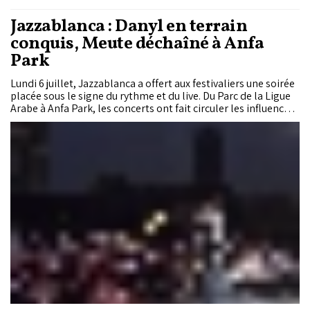
Jazzablanca : Danyl en terrain
conquis, Meute déchaîné à Anfa
Park
Lundi 6 juillet, Jazzablanca a offert aux festivaliers une soirée
placée sous le signe du rythme et du live. Du Parc de la Ligue
Arabe à Anfa Park, les concerts ont fait circuler les influences
entre scène marocaine actuelle, jazz, groove, afrobeat, pop
franco-algérienne et fanfare techno. Une cinquième soirée
portée par les cuivres et l’énergie des formations sur scène.