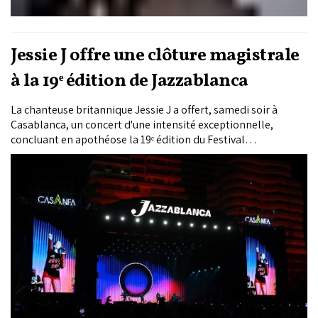
Jessie J offre une clôture magistrale
à la 19ᵉ édition de Jazzablanca
La chanteuse britannique Jessie J a offert, samedi soir à
Casablanca, un concert d'une intensité exceptionnelle,
concluant en apothéose la 19ᵉ édition du Festival
Jazzablanca, au terme d'une soirée marquée aussi par les
prestations de Jorja Smith, du duo marocain Hind Ennaira-
Omary et de Madison McFerrin.