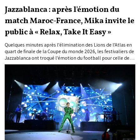
Jazzablanca : après l'émotion du
match Maroc-France, Mika invite le
public à « Relax, Take It Easy »
Quelques minutes après l'élimination des Lions de l'Atlas en
quart de finale de la Coupe du monde 2026, les festivaliers de
Jazzablanca ont troqué l'émotion du football pour celle de la
musique. Retransmis dans la fan zone du festival, le choc
Maroc-France a laissé place au concert de Mika, qui a ouvert
son spectacle avec « Relax, Take It Easy », offrant au public
une transition aussi inattendue que symbolique.