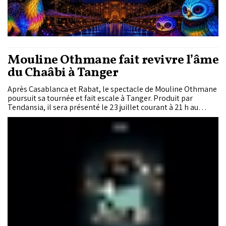
Mouline Othmane fait revivre l’âme
du Chaâbi à Tanger
Après Casablanca et Rabat, le spectacle de Mouline Othmane
poursuit sa tournée et fait escale à Tanger. Produit par
Tendansia, il sera présenté le 23 juillet courant à 21 h au
Palais des arts et de la culture. Une création scénique mêlant
concert live, récits personnels et mémoire collective autour
du Chaâbi marocain.