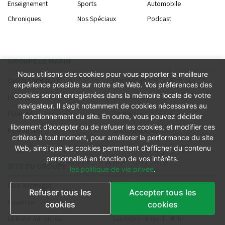
Enseignement
Sports
Automobile
Chroniques
Nos Spéciaux
Podcast
GROUPE LE MATIN
Nous utilisons des cookies pour vous apporter la meilleure
Qui sommes-nous
Nos valeurs
expérience possible sur notre site Web. Vos préférences des
cookies seront enregistrées dans la mémoire locale de votre
La direction
La rédaction
navigateur. Il s’agit notamment de cookies nécessaires au
Publicité
Contact
fonctionnement du site. En outre, vous pouvez décider
librement d’accepter ou de refuser les cookies, et modifier ces
Plan du site
Offres d'emploi
critères à tout moment, pour améliorer la performance du site
Web, ainsi que les cookies permettant d’afficher du contenu
personnalisé en fonction de vos intérêts.
SITE DU GROUPE
les politique de vie privee
.
Club Avantages
Le Matin Sports
Refuser tous les
Accepter tous les
Assahraa
Le Matin Store
cookies
cookies
Le Matin Annonces
Les Imprimeries du Matin