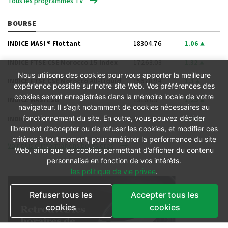
Tous les programmes TV
BOURSE
INDICE MASI ® Flottant
18304.76
1.06
INDICE FTSE CSE Morocco 15 Index
17263.03
1.32
Nous utilisons des cookies pour vous apporter la meilleure
INDICE FTSE CSE Morocco All-Liquid
15678.94
1.3
expérience possible sur notre site Web. Vos préférences des
cookies seront enregistrées dans la mémoire locale de votre
INDICE MASI ESG
1316.09
1.25
navigateur. Il s’agit notamment de cookies nécessaires au
fonctionnement du site. En outre, vous pouvez décider
INDICE MASI 20
1318.51
0.94
librement d’accepter ou de refuser les cookies, et modifier ces
critères à tout moment, pour améliorer la performance du site
Voir plus d’informations boursières
Web, ainsi que les cookies permettant d’afficher du contenu
personnalisé en fonction de vos intérêts.
les politique de vie privee
.
Refuser tous les
Accepter tous les
cookies
cookies