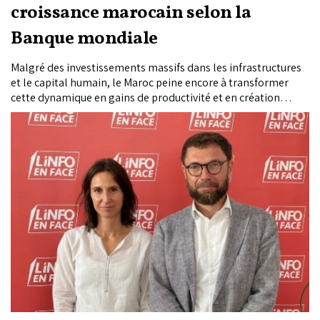
croissance marocain selon la
Banque mondiale
Malgré des investissements massifs dans les infrastructures
et le capital humain, le Maroc peine encore à transformer
cette dynamique en gains de productivité et en création
d’emplois de qualité. Javier Diaz Cassou et Cristina Moreno,
économistes au sein du Groupe Banque mondiale Maroc, ont
livré une lecture approfondie des fragilités du tissu productif
national, tout en identifiant plusieurs secteurs à fort
potentiel capables d’accélérer l’investissement privé,
l’innovation et l’emploi dans les prochaines années.