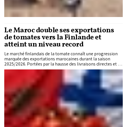
Le Maroc double ses exportations
de tomates vers la Finlande et
atteint un niveau record
Le marché finlandais de la tomate connaît une progression
marquée des exportations marocaines durant la saison
2025/2026. Portées par la hausse des livraisons directes et la
réorganisation progressive des circuits logistiques
européens, les expéditions du Royaume ont doublé en un an,
atteignant un niveau record et renforçant progressivement la
présence marocaine parmi les principaux fournisseurs du
pays.