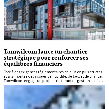
Tamwilcom lance un chantier
stratégique pour renforcer ses
équilibres financiers
Face à des exigences réglementaires de plus en plus strictes
et à la montée des risques de liquidité, de taux et de change,
Tamwilcom engage un projet structurant de gestion actif-
passif. L’institution prévoit de se doter d’un outil avancé de
pilotage destiné à renforcer la maîtrise de ses équilibres
financiers, optimiser sa rentabilité et consolider sa
conformité aux standards de Bank Al-Maghrib.