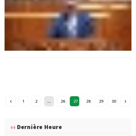
...
1
2
26
27
28
29
30
Dernière Heure