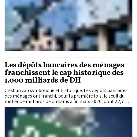
Les dépôts bancaires des ménages
franchissent le cap historique des
1.000 milliards de DH
C’est un cap symbolique et historique. Les dépôts bancaires
des ménages ont franchi, pour la première fois, le seuil du
millier de milliards de dirhams à fin mars 2026, dont 22,7%
détenus par les Marocains résidant à l’étranger. Cette
collecte record porte à la même date les dépôts bancaires
toutes catégories confondues à 1.383,5 milliards de DH
(+8,4%). Un niveau qui dépasse de plus de 130 milliards de DH
l’encours du crédit bancaire, lequel s’est établi à 1.251,3
milliards de DH (+7,4%). Les banques collectent ainsi