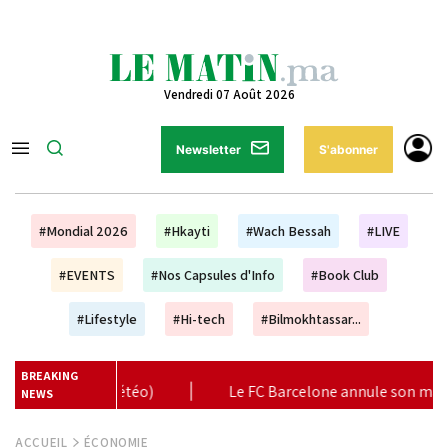
Vendredi 07 Août 2026
Newsletter
S'abonner
#Mondial 2026
#Hkayti
#Wach Bessah
#LIVE
#EVENTS
#Nos Capsules d'Info
#Book Club
#Lifestyle
#Hi-tech
#Bilmokhtassar...
BREAKING
rcelone annule son match amical prévu à Tanger
|
Coopér
NEWS
ACCUEIL
ÉCONOMIE