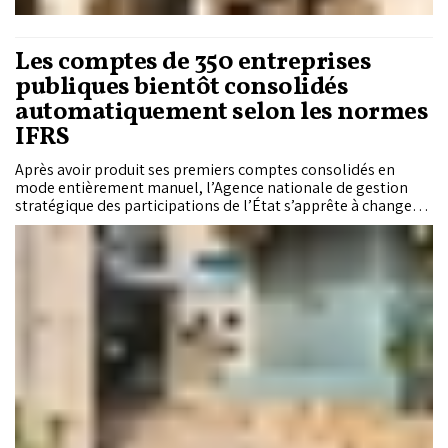
Les comptes de 350 entreprises
publiques bientôt consolidés
automatiquement selon les normes
IFRS
Après avoir produit ses premiers comptes consolidés en
mode entièrement manuel, l’Agence nationale de gestion
stratégique des participations de l’État s’apprête à changer
d’échelle. L’institution engagera prochainement un chantier
technologique de 19,3 millions de dirhams pour déployer une
plateforme EPM capable d’automatiser la consolidation
financière de quelque 350 entreprises et établissements
publics selon les normes International Financial Reporting
Standards. Derrière ce projet structurant se joue bien plus
qu’une modernisation informatique : c’est un nouveau
standard de transparence et de lisibilité financière que le
Maroc veut imposer à son portefeuille public face aux
marchés internationaux.