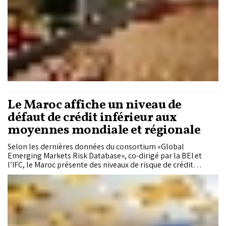
Le Maroc affiche un niveau de
défaut de crédit inférieur aux
moyennes mondiale et régionale
Selon les dernières données du consortium «Global
Emerging Markets Risk Database», co-dirigé par la BEI et
l’IFC, le Maroc présente des niveaux de risque de crédit
inférieurs aux moyennes mondiale et régionale, aussi bien
pour les prêts au secteur privé que public. Fondés sur les
financements accordés par les banques multilatérales et les
institutions de financement du développement, ces Rapports
ont pour objectif d’aider les investisseurs à mieux évaluer les
risques liés aux marchés émergents, notamment lorsqu’ils