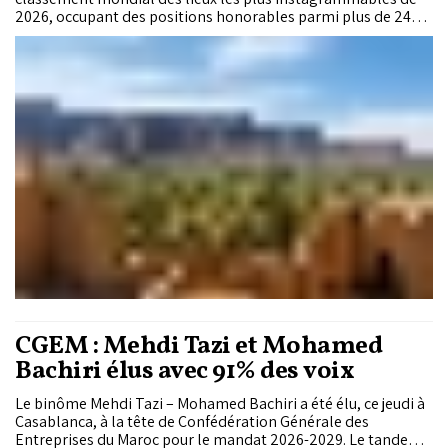
2026, occupant des positions honorables parmi plus de 240
villes, monuments et sites insolites analysés à travers le
monde. Basée sur les recherches Google ainsi que la
popularité sur Instagram et TikTok, cette étude publiée par
PlayersTime confirme l’attrait grandissant du Maroc au
moment où le secteur du tourisme est de plus en plus
influencé par les réseaux sociaux et le contenu visuel.
CGEM : Mehdi Tazi et Mohamed
Bachiri élus avec 91% des voix
Le binôme Mehdi Tazi – Mohamed Bachiri a été élu, ce jeudi à
Casablanca, à la tête de Confédération Générale des
Entreprises du Maroc pour le mandat 2026-2029. Le tandem a