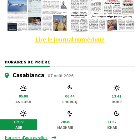
Lire le journal numérique
HORAIRES DE PRIÈRE
Casablanca
07 Août 2026
05:08
06:44
13:41
AS-SOBH
CHOROQ
DOHR
17:19
20:30
21:52
ASR
MAGHRIB
ICHAE
Horaires d'autres villes