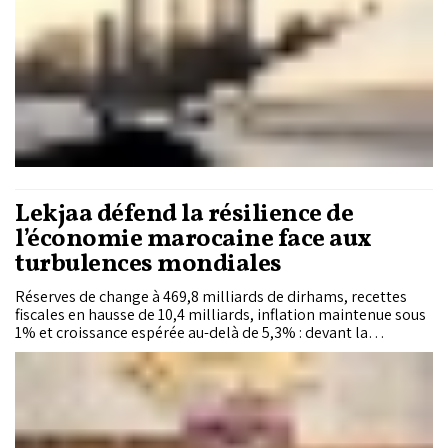
Lekjaa défend la résilience de
l’économie marocaine face aux
turbulences mondiales
Réserves de change à 469,8 milliards de dirhams, recettes
fiscales en hausse de 10,4 milliards, inflation maintenue sous
1% et croissance espérée au-delà de 5,3% : devant la
Chambre des conseillers, Fouzi Lekjaa a défendu la solidité
des équilibres macroéconomiques du Royaume, malgré une
flambée mondiale des prix de l’énergie et un contexte
géopolitique sous tension.