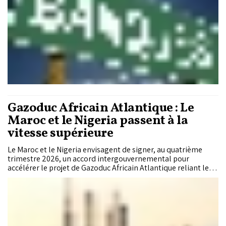
davantage qu’elles ne prêtent, et plus vite.
Gazoduc Africain Atlantique : Le
Maroc et le Nigeria passent à la
vitesse supérieure
Le Maroc et le Nigeria envisagent de signer, au quatrième
trimestre 2026, un accord intergouvernemental pour
accélérer le projet de Gazoduc Africain Atlantique reliant les
deux pays sur près de 6.900 km. Estimé à 25 milliards de
dollars, le pipeline devrait acheminer jusqu’à 30 milliards de
mètres cubes de gaz par an vers l’Afrique de l’Ouest et
l’Europe, selon des informations rapportées par Reuters.