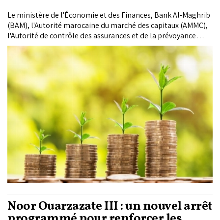
Le ministère de l'Économie et des Finances, Bank Al-Maghrib
(BAM), l'Autorité marocaine du marché des capitaux (AMMC),
l'Autorité de contrôle des assurances et de la prévoyance
sociale (ACAPS), ainsi que le ministère de la Transition
énergétique et du Développement durable ont lancé une
consultation publique sur le projet de taxonomie, dans le
cadre de la poursuite du processus de finalisation du projet de
taxonomie financière verte du Maroc (TFVM).
Noor Ouarzazate III : un nouvel arrêt
programmé pour renforcer les