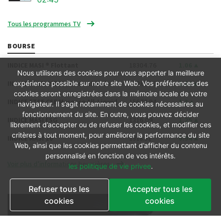
Tous les programmes TV
BOURSE
INDICE MASI ® Flottant
18304.76
1.06
Nous utilisons des cookies pour vous apporter la meilleure
INDICE FTSE CSE Morocco 15 Index
17263.03
1.32
expérience possible sur notre site Web. Vos préférences des
cookies seront enregistrées dans la mémoire locale de votre
INDICE FTSE CSE Morocco All-Liquid
15678.94
1.3
navigateur. Il s’agit notamment de cookies nécessaires au
fonctionnement du site. En outre, vous pouvez décider
INDICE MASI ESG
1316.09
1.25
librement d’accepter ou de refuser les cookies, et modifier ces
critères à tout moment, pour améliorer la performance du site
INDICE MASI 20
1318.51
0.94
Web, ainsi que les cookies permettant d’afficher du contenu
personnalisé en fonction de vos intérêts.
Voir plus d’informations boursières
les politique de vie privee
.
Refuser tous les
Accepter tous les
cookies
cookies