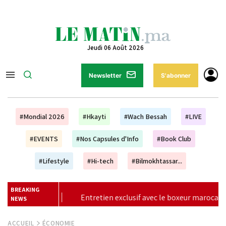
Jeudi 06 Août 2026
Newsletter
S'abonner
#Mondial 2026
#Hkayti
#Wach Bessah
#LIVE
#EVENTS
#Nos Capsules d'Info
#Book Club
#Lifestyle
#Hi-tech
#Bilmokhtassar...
BREAKING
if avec le boxeur marocain Bilel Jkitou
|
Vague de chaleur
NEWS
ACCUEIL
ÉCONOMIE