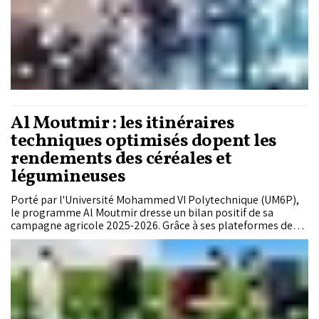
Al Moutmir : les itinéraires
techniques optimisés dopent les
rendements des céréales et
légumineuses
Porté par l'Université Mohammed VI Polytechnique (UM6P),
le programme Al Moutmir dresse un bilan positif de sa
campagne agricole 2025-2026. Grâce à ses plateformes de
démonstration déployées dans 25 provinces, les agriculteurs
ayant adopté des itinéraires techniques optimisés ont
enregistré des gains de rendement pouvant atteindre 26%
pour les céréales et 42% pour les légumineuses, tout en
améliorant la rentabilité de leurs exploitations.