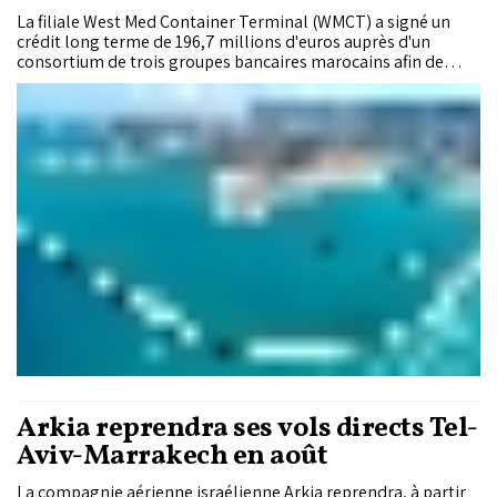
La filiale West Med Container Terminal (WMCT) a signé un
crédit long terme de 196,7 millions d'euros auprès d'un
consortium de trois groupes bancaires marocains afin de
financer une partie des investissements de la première
section du Terminal Est de Nador West Med, dont la mise en
service est prévue au dernier trimestre 2026.
Arkia reprendra ses vols directs Tel-
Aviv-Marrakech en août
La compagnie aérienne israélienne Arkia reprendra, à partir