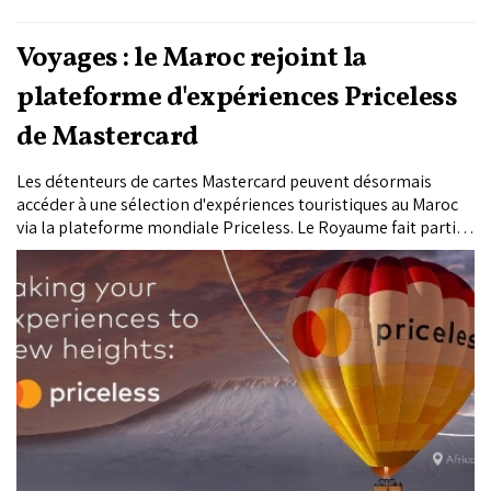
Voyages : le Maroc rejoint la
plateforme d'expériences Priceless
de Mastercard
Les détenteurs de cartes Mastercard peuvent désormais
accéder à une sélection d'expériences touristiques au Maroc
via la plateforme mondiale Priceless. Le Royaume fait partie
des neuf premiers marchés africains (Afrique du Sud, Kenya,
Maroc, République de Maurice, Ghana, Tanzanie, Ouganda,
Rwanda et Zimbabwe) intégrés à cette extension, qui vise à
valoriser le patrimoine culturel et les expériences locales
auprès des voyageurs du monde entier.