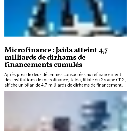
Microfinance : Jaida atteint 4,7
milliards de dirhams de
financements cumulés
Après près de deux décennies consacrées au refinancement
des institutions de microfinance, Jaida, filiale du Groupe CDG,
affiche un bilan de 4,7 milliards de dirhams de financements
cumulés et près de deux millions de bénéficiaires finaux. Forte
de cette trajectoire, l’institution entame une nouvelle phase
de développement avec l’obtention d’un agrément de Bank
Al-Maghrib lui permettant d’étendre son activité au
financement des acteurs de l’Économie sociale et solidaire,
pour lesquels elle prépare une nouvelle gamme de produits
dédiée.