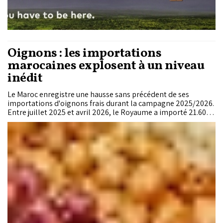
Oignons : les importations
marocaines explosent à un niveau
inédit
Le Maroc enregistre une hausse sans précédent de ses
importations d'oignons frais durant la campagne 2025/2026.
Entre juillet 2025 et avril 2026, le Royaume a importé 21.600
tonnes, une quantité jamais atteinte jusque-là. Ce
retournement s'explique par une baisse de la production
nationale, des difficultés de stockage et une flambée des prix
qui ont contraint le marché à se tourner vers les fournisseurs
européens.