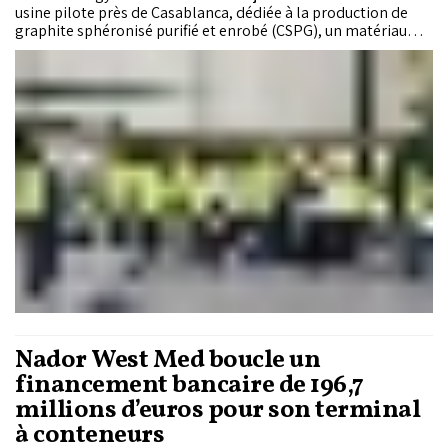
usine pilote près de Casablanca, dédiée à la production de
graphite sphéronisé purifié et enrobé (CSPG), un matériau
utilisé dans les anodes des batteries lithium-ion. Cette unité
produira des échantillons de qualification destinés à des
clients potentiels, tout en préparant le développement d'une
future usine commerciale d'une capacité de 25.000 tonnes par
an.
Nador West Med boucle un
financement bancaire de 196,7
millions d’euros pour son terminal
à conteneurs