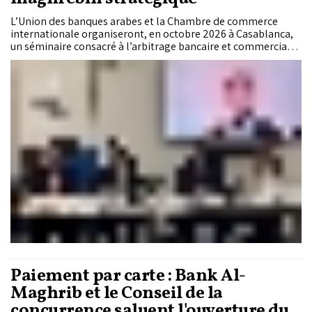
L’Union des banques arabes et la Chambre de commerce
internationale organiseront, en octobre 2026 à Casablanca,
un séminaire consacré à l’arbitrage bancaire et commercial
international. Destinée aux institutions financières des pays
du Maghreb, cette rencontre vise à renforcer leurs
compétences en matière de règlement des différends et à
favoriser l’adoption des standards internationaux. Pour les
banques marocaines, ce rendez-vous constitue une
opportunité de consolider leur expertise juridique dans un
contexte marqué par l’intensification des opérations
transfrontalières et l’internationalisation croissante des
activités bancaires.
Paiement par carte : Bank Al-
Maghrib et le Conseil de la
concurrence saluent l'ouverture du