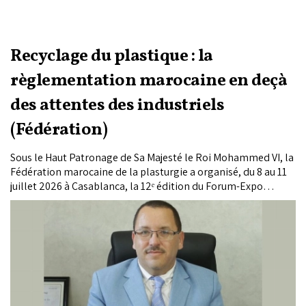
Recyclage du plastique : la
règlementation marocaine en deçà
des attentes des industriels
(Fédération)
Sous le Haut Patronage de Sa Majesté le Roi Mohammed VI, la
Fédération marocaine de la plasturgie a organisé, du 8 au 11
juillet 2026 à Casablanca, la 12ᵉ édition du Forum-Expo
international de plasturgie, le 6ᵉ Salon international des
solutions d’emballage, d’impression et de logistique de
proximité et le 2ᵉ Global Green Plast. Réunissant plus de 320
exposants issus de 32 pays et près de 20.000 visiteurs
professionnels, ces rendez-vous ont mis en lumière les
innovations du secteur, les enjeux de décarbonation,
d’économie circulaire et de compétitivité industrielle.
S’exprimant à l’ouverture de ces salons, le ministre de