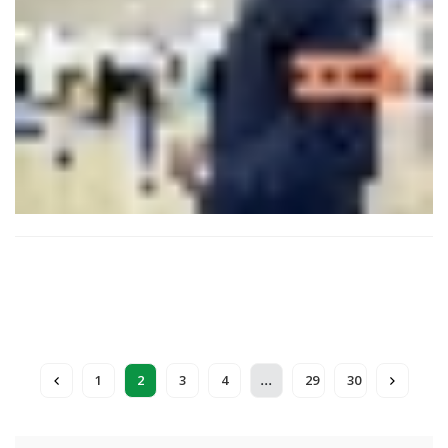
pour adapter leurs contrats en cours.
...
1
2
3
4
29
30