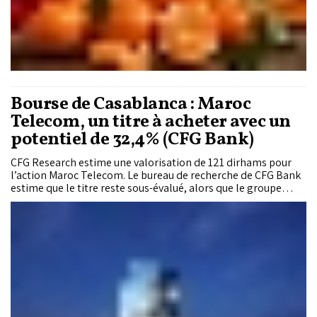
Bourse de Casablanca : Maroc
Telecom, un titre à acheter avec un
potentiel de 32,4% (CFG Bank)
CFG Research estime une valorisation de 121 dirhams pour
l’action Maroc Telecom. Le bureau de recherche de CFG Bank
estime que le titre reste sous-évalué, alors que le groupe
renoue avec la croissance au Maroc et poursuit son expansion
dans ses filiales africaines. CFG Research recommande l’achat
du titre Maroc Telecom, avec une valorisation de 121 dirhams
par action. Cet objectif fait ressortir un potentiel de hausse de
32,4% par rapport au cours de 91 dirhams observé le 27 juillet
2026. La recommandation repose sur le redressement des
activités domestiques, la poursuite de la croissance des
filiales internationales et le maintien de marges
opérationnelles élevées. Le bureau de recherche souligne
également les perspectives offertes par la fibre optique, la