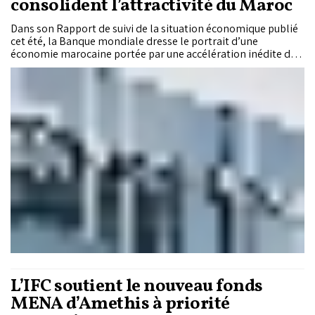
consolident l’attractivité du Maroc
Dans son Rapport de suivi de la situation économique publié
cet été, la Banque mondiale dresse le portrait d’une
économie marocaine portée par une accélération inédite des
investissements étrangers, un cycle d’infrastructures lié à
l’organisation du Mondial 2030 et une crédibilité financière
renforcée sur les marchés internationaux. Trois dynamiques
qui se nourrissent l’une l’autre et repositionnent le Royaume
comme relais de production pour les entreprises
européennes.
L’IFC soutient le nouveau fonds
MENA d’Amethis à priorité