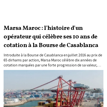
Marsa Maroc : l'histoire d'un
opérateur qui célèbre ses 10 ans de
cotation à la Bourse de Casablanca
Introduite à la Bourse de Casablanca en juillet 2016 au prix de
65 dirhams par action, Marsa Maroc célèbre dix années de
cotation marquées par une forte progression de sa valeur,
l’élargissement de son périmètre et une internationalisation
accélérée. Désormais présent à travers 36 terminaux dans 21
ports, au Maroc, en Afrique et en Europe, le groupe vise un
chiffre d’affaires de 10 milliards de dirhams à l’horizon 2030.