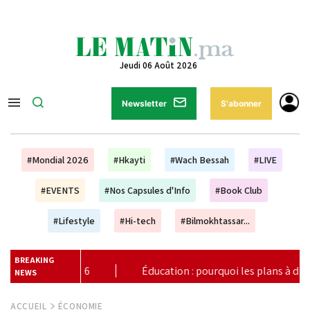
Jeudi 06 Août 2026
Newsletter
S'abonner
#Mondial 2026
#Hkayti
#Wach Bessah
#LIVE
#EVENTS
#Nos Capsules d'Info
#Book Club
#Lifestyle
#Hi-tech
#Bilmokhtassar...
BREAKING
urquoi les plans à dix ans ne suffisent plus (Unesco)
|
Vag
NEWS
ACCUEIL
ÉCONOMIE