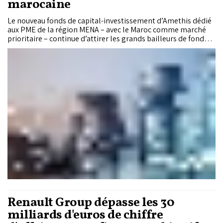
marocaine
Le nouveau fonds de capital-investissement d’Amethis dédié
aux PME de la région MENA – avec le Maroc comme marché
prioritaire – continue d’attirer les grands bailleurs de fonds
internationaux. La Société financière internationale prévoit
d’y investir jusqu’à 40 millions d’euros, entre participation
directe et enveloppe de co-investissement. Le fonds, dont la
taille cible est fixée à 200 millions d’euros, a déjà sécurisé un
engagement de 40 millions d’euros de la Banque européenne
pour la reconstruction et le développement, approuvé le 22
juillet 2026.
Renault Group dépasse les 30
milliards d'euros de chiffre