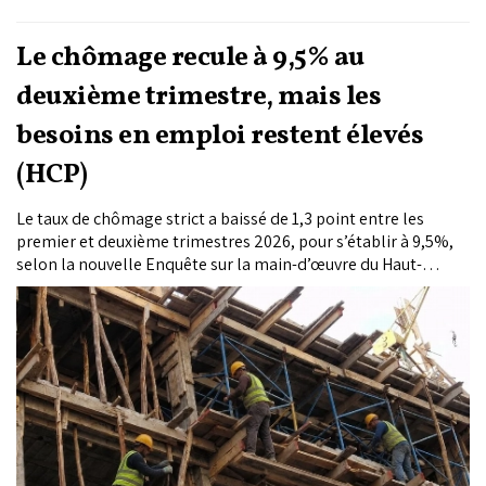
Le chômage recule à 9,5% au
deuxième trimestre, mais les
besoins en emploi restent élevés
(HCP)
Le taux de chômage strict a baissé de 1,3 point entre les
premier et deuxième trimestres 2026, pour s’établir à 9,5%,
selon la nouvelle Enquête sur la main-d’œuvre du Haut-
Commissariat au Plan. Cette amélioration s’est
accompagnée de la création de 279.000 emplois rémunérés.
Les déséquilibres restent toutefois prononcés : le chômage
atteint 27,2% chez les 15-24 ans et 14,8% chez les femmes,
tandis que le taux global de sous-utilisation de la main-
d’œuvre demeure élevé à 18,9%.