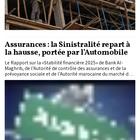
Assurances : la Sinistralité repart à
la hausse, portée par l’Automobile
Le Rapport sur la «Stabilité financière 2025» de Bank Al-
Maghrib, de l’Autorité de contrôle des assurances et de la
prévoyance sociale et de l’Autorité marocaine du marché des
capitaux pointe une dégradation de la sinistralité du secteur
des assurances, portée notamment par l’Automobile et les
Accidents du travail. Une évolution qui pèse sur la marge
technique des assureurs, mais que le secteur parvient à
compenser grâce à la performance de ses placements
financiers, portant sa rentabilité à son plus haut niveau en dix
ans.