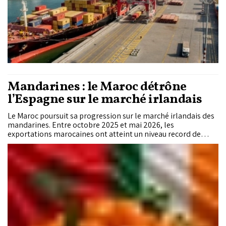
Mandarines : le Maroc détrône
l’Espagne sur le marché irlandais
Le Maroc poursuit sa progression sur le marché irlandais des
mandarines. Entre octobre 2025 et mai 2026, les
exportations marocaines ont atteint un niveau record de
8.700 tonnes, en hausse de 30 % sur un an. Une dynamique qui
permet au Royaume de dépasser durablement l'Espagne et
de s'imposer comme le principal fournisseur hivernal de
l'Irlande.