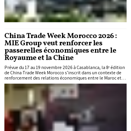
China Trade Week Morocco 2026 :
MIE Group veut renforcer les
passerelles économiques entre le
Royaume et la Chine
Prévue du 17 au 19 novembre 2026 à Casablanca, la 8ᵉ édition
de China Trade Week Morocco s’inscrit dans un contexte de
renforcement des relations économiques entre le Maroc et la
Chine. À travers ce rendez-vous, MIE Group entend
accompagner cette dynamique en développant des
plateformes professionnelles adaptées aux secteurs porteurs
de l’économie marocaine et en favorisant les partenariats
d’affaires. Les responsables du groupe reviennent, dans un
entretien accordé au journal «Le Matin», sur leur stratégie au
Maroc, les atouts du Royaume et les ambitions qu’ils
affichent pour le développement de leurs activités en Afrique.