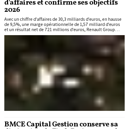
d'affaires et confirme ses objectifs
2026
Avec un chiffre d'affaires de 30,3 milliards d'euros, en hausse
de 9,5%, une marge opérationnelle de 1,57 milliard d'euros
et un résultat net de 721 millions d'euros, Renault Group
signe un premier semestre solide. L'électrification progresse
rapidement, les marchés internationaux restent dynamiques,
notamment au Maroc (+13,7%), et le constructeur confirme
l'ensemble de ses objectifs financiers pour 2026.
BMCE Capital Gestion conserve sa