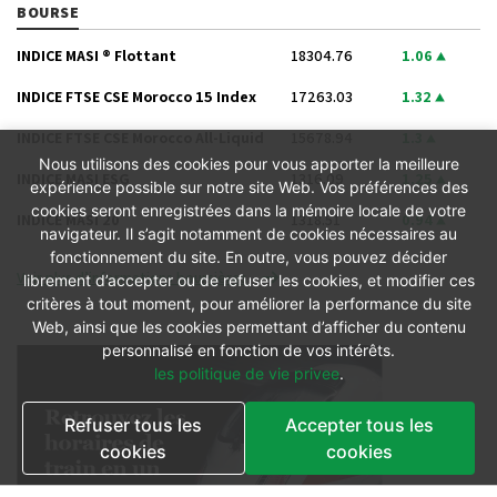
BOURSE
INDICE MASI ® Flottant
18304.76
1.06
INDICE FTSE CSE Morocco 15 Index
17263.03
1.32
INDICE FTSE CSE Morocco All-Liquid
15678.94
1.3
Nous utilisons des cookies pour vous apporter la meilleure
INDICE MASI ESG
1316.09
1.25
expérience possible sur notre site Web. Vos préférences des
cookies seront enregistrées dans la mémoire locale de votre
INDICE MASI 20
1318.51
0.94
navigateur. Il s’agit notamment de cookies nécessaires au
fonctionnement du site. En outre, vous pouvez décider
Voir plus d’informations boursières
librement d’accepter ou de refuser les cookies, et modifier ces
critères à tout moment, pour améliorer la performance du site
Web, ainsi que les cookies permettant d’afficher du contenu
personnalisé en fonction de vos intérêts.
les politique de vie privee
.
Refuser tous les
Accepter tous les
cookies
cookies