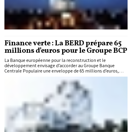
consommation de données mobiles, le déploiement attendu
de la 5G et le développement du mobile money en Afrique.
Finance verte : La BERD prépare 65
millions d’euros pour le Groupe BCP
La Banque européenne pour la reconstruction et le
développement envisage d’accorder au Groupe Banque
Centrale Populaire une enveloppe de 65 millions d’euros,
répartie en deux prêts destinés à financer la transition
climatique des entreprises marocaines. Cette opération,
soutenue par le Fonds vert pour le climat, l’Union
européenne et le Canada, a pour objectif d’accompagner
aussi bien les PME que les entreprises de taille intermédiaire
dans leurs investissements verts.