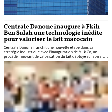
Centrale Danone inaugure à Fkih
Ben Salah une technologie inédite
pour valoriser le lait marocain
Centrale Danone franchit une nouvelle étape dans sa
stratégie industrielle avec l'inauguration de Milk-Co, un
procédé innovant de valorisation du lait déployé sur son site
de Fkih Ben Salah. Soutenu par le ministère de l'Industrie et
du Commerce, ce projet de plus de 60 millions de dirhams
vise à renforcer la compétitivité de la filière laitière nationale
tout en réduisant la dépendance à certains ingrédients
importés.