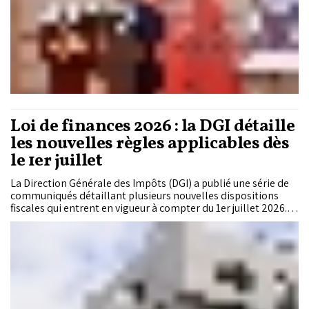
Loi de finances 2026 : la DGI détaille
les nouvelles règles applicables dès
le 1er juillet
La Direction Générale des Impôts (DGI) a publié une série de
communiqués détaillant plusieurs nouvelles dispositions
fiscales qui entrent en vigueur à compter du 1er juillet 2026.
Ces mesures concernent l'instauration de retenues à la
source sur les produits de location dans le cadre de l'impôt
sur les sociétés (IS) et de l'impôt sur le revenu (IR), ainsi que
l'application d'un droit d'enregistrement supplémentaire sur
certaines mutations immobilières et cessions de fonds de
commerce.