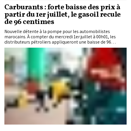
Carburants : forte baisse des prix à
partir du 1er juillet, le gasoil recule
de 96 centimes
Nouvelle détente à la pompe pour les automobilistes
marocains. À compter du mercredi 1er juillet à 00h01, les
distributeurs pétroliers appliqueront une baisse de 96
centimes par litre de gasoil et de 45 centimes par litre
d'essence super, poursuivant ainsi le mouvement de repli des
prix amorcé à la mi-juin.