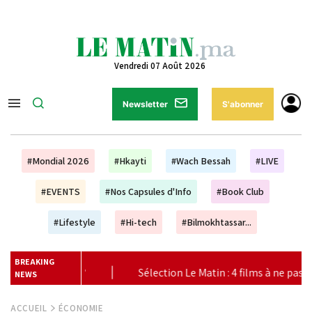
Vendredi 07 Août 2026
Newsletter
S'abonner
#Mondial 2026
#Hkayti
#Wach Bessah
#LIVE
#EVENTS
#Nos Capsules d'Info
#Book Club
#Lifestyle
#Hi-tech
#Bilmokhtassar...
BREAKING
Le Matin : 4 films à ne pas manquer au cinéma ce week-end
|
NEWS
ACCUEIL
ÉCONOMIE