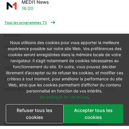
MEDI1 News
16:00
Tous les programmes TV
BOURSE
Nous utilisons des cookies pour vous apporter la meilleure
INDICE MASI ® Flottant
18304.76
1.06
expérience possible sur notre site Web. Vos préférences des
cookies seront enregistrées dans la mémoire locale de votre
INDICE FTSE CSE Morocco 15 Index
17263.03
1.32
navigateur. Il s’agit notamment de cookies nécessaires au
fonctionnement du site. En outre, vous pouvez décider
INDICE FTSE CSE Morocco All-Liquid
15678.94
1.3
librement d’accepter ou de refuser les cookies, et modifier ces
INDICE MASI ESG
1316.09
1.25
critères à tout moment, pour améliorer la performance du site
Web, ainsi que les cookies permettant d’afficher du contenu
INDICE MASI 20
1318.51
0.94
personnalisé en fonction de vos intérêts.
les politique de vie privee
.
Voir plus d’informations boursières
Refuser tous les
Accepter tous les
cookies
cookies