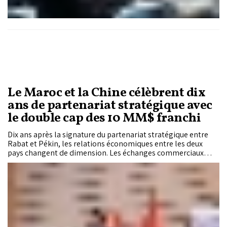
Le Maroc et la Chine célèbrent dix
ans de partenariat stratégique avec
le double cap des 10 MM$ franchi
Dix ans après la signature du partenariat stratégique entre
Rabat et Pékin, les relations économiques entre les deux
pays changent de dimension. Les échanges commerciaux
comme les investissements chinois au Maroc ont désormais
franchi le seuil symbolique des 10 milliards de dollars,
illustrant la montée en puissance d'une coopération qui
s'étend désormais de l'industrie aux infrastructures, en
passant par les énergies renouvelables et les nouvelles
technologies.