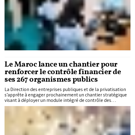
l’attraction des investissements plutôt que sur le seul
avantage des coûts de main-d’œuvre.
Le Maroc lance un chantier pour
renforcer le contrôle financier de
ses 267 organismes publics
La Direction des entreprises publiques et de la privatisation
s’apprête à engager prochainement un chantier stratégique
visant à déployer un module intégré de contrôle des
établissements et entreprises publics sur sa plateforme
métier. Un projet structurant pour la gouvernance du
portefeuille public, à l’heure où la Loi-Cadre n° 50-21 redéfinit
les missions de l’État actionnaire.