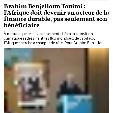
Brahim Benjelloun Touimi :
l'Afrique doit devenir un acteur de la
finance durable, pas seulement son
bénéficiaire
À mesure que les investissements liés à la transition
climatique redessinent les flux mondiaux de capitaux,
l'Afrique cherche à changer de rôle. Pour Brahim Benjelloun-
Touimi, Administrateur Directeur Général Délégué de Bank of
Africa et président du Conseil d'administration de la Bourse
de Casablanca, le continent ne peut plus se limiter à recevoir
des financements verts : il doit désormais participer à la
définition des règles, des marchés et des instruments qui
structureront la finance durable de demain. Une ambition au
cœur du Forum CASI sur la durabilité, organisé à Casablanca.