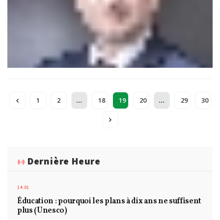
...
...
1
2
18
19
20
29
30
Dernière Heure
14:01
Éducation : pourquoi les plans à dix ans ne suffisent
plus (Unesco)