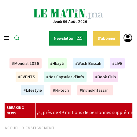
Jeudi 06 Août 2026
Newsletter
S'abonner
#Mondial 2026
#Hkayti
#Wach Bessah
#LIVE
#EVENTS
#Nos Capsules d'Info
#Book Club
#Lifestyle
#Hi-tech
#Bilmokhtassar...
BREAKING
 personnes supplémentaires à risque
|
La Fifa s'excuse apr
NEWS
ACCUEIL
ENSEIGNEMENT