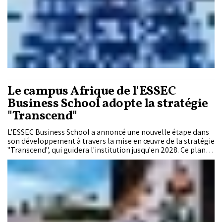
Le campus Afrique de l'ESSEC
Business School adopte la stratégie
"Transcend"
L'ESSEC Business School a annoncé une nouvelle étape dans
son développement à travers la mise en œuvre de la stratégie
"Transcend", qui guidera l'institution jusqu'en 2028. Ce plan,
présenté par le directeur général, Vincenzo Esposito Vinzi, et
Anne-Claire Pache, directrice de la stratégie, des alliances et
de l’engagement sociétal, a pour objectif de faire de l'ESSEC
un acteur clé de l'innovation, de l'inclusion et du
développement durable.