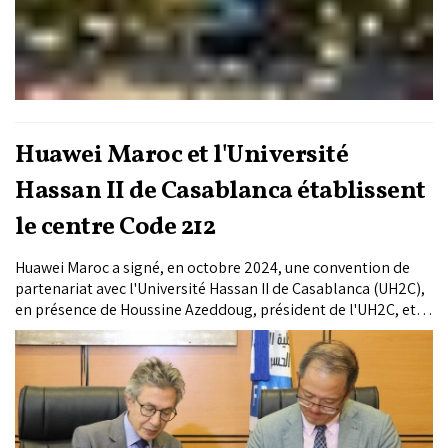
Huawei Maroc et l'Université
Hassan II de Casablanca établissent
le centre Code 212
Huawei Maroc a signé, en octobre 2024, une convention de
partenariat avec l'Université Hassan II de Casablanca (UH2C),
en présence de Houssine Azeddoug, président de l'UH2C, et
Jason Chen, vice-président de Huawei Maroc. Cette
collaboration vise à donner naissance au centre 'Code 212',
qui doit renforcer les compétences numériques des étudiants
marocains à travers des formations innovantes, répondant
ainsi aux besoins croissants du marché du travail.