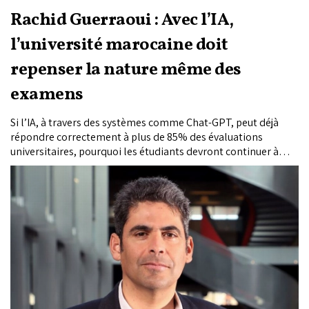
Rachid Guerraoui : Avec l’IA,
l’université marocaine doit
repenser la nature même des
examens
Si l’IA, à travers des systèmes comme Chat-GPT, peut déjà
répondre correctement à plus de 85% des évaluations
universitaires, pourquoi les étudiants devront continuer à
apprendre par cœur ? Bien que cynique quelque part, cette
question n’en demeure pas moins pertinente. C’est pourquoi
Rachid Guerraoui, professeur à la Faculté informatique et
communications de l’École polytechnique fédérale de
Lausanne, qui a publié ce résultat dans la revue américaine
PNAS, estime que cette technologie révolutionnaire pose en
effet des défis énormes aux systèmes d’enseignement dans le
monde et à l’université marocaine en particulier. Cette
dernière est appelée, selon lui, à réinventer ses méthodes
pour privilégier la pensée critique, la créativité et la