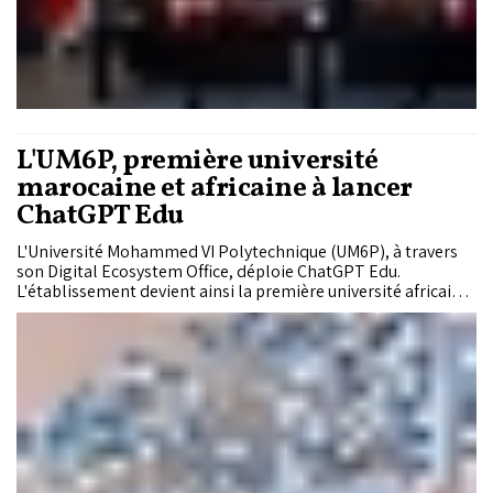
L'UM6P, première université
marocaine et africaine à lancer
ChatGPT Edu
L'Université Mohammed VI Polytechnique (UM6P), à travers
son Digital Ecosystem Office, déploie ChatGPT Edu.
L'établissement devient ainsi la première université africaine
à intégrer cet outil puissant d'intelligence artificielle dans ses
fonctions académiques et opérationnelles. Alimenté par
GPT-4o, l'outil d'OpenAI, ChatGPT Edu promet de
révolutionner l'éducation en offrant un apprentissage
personnalisé et un soutien à l'efficacité administrative.