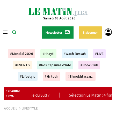
Samedi 08 Août 2026
Newsletter
S'abonner
#Mondial 2026
#Hkayti
#Wach Bessah
#LIVE
#EVENTS
#Nos Capsules d'Info
#Book Club
#Lifestyle
#Hi-tech
#Bilmokhtassar...
BREAKING
Sélection Le Matin : 4 films à ne pas manquer au cinéma ce week
NEWS
ACCUEIL
LIFESTYLE