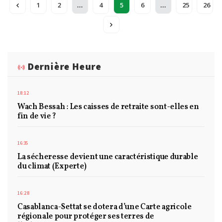
...
...
1
2
4
5
6
25
26
Dernière Heure
18:12
Wach Bessah : Les caisses de retraite sont-elles en
fin de vie ?
16:35
La sécheresse devient une caractéristique durable
du climat (Experte)
16:28
Casablanca-Settat se dotera d’une Carte agricole
régionale pour protéger ses terres de