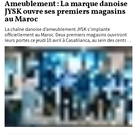
Ameublement : La marque danoise
JYSK ouvre ses premiers magasins
au Maroc
La chaîne danoise d’ameublement JYSK s’implante
officiellement au Maroc. Deux premiers magasins ouvriront
leurs portes ce jeudi 10 avril à Casablanca, au sein des centres
commerciaux Aeria Mall et Viva Park. Ce double lancement
marque l’entrée de l’enseigne sur le marché marocain, avec
l’ambition de proposer du mobilier au design scandinave
accessible à tous les budgets.