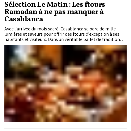
Sélection Le Matin : Les ftours
Ramadan à ne pas manquer à
Casablanca
Avec l'arrivée du mois sacré, Casablanca se pare de mille
lumières et saveurs pour offrir des ftours d'exception à ses
habitants et visiteurs. Dans un véritable ballet de traditions
et de modernité, plusieurs établissements se démarquent
par la diversité de leurs menus et l'ambiance diversifiée qu'ils
proposent. Le Matin vous fait part de sa sélection d'adresses
incontournables pour savourer un ftour d'exception à la
métropole.