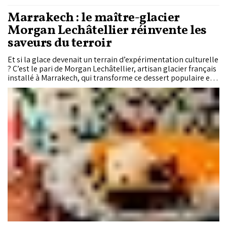
Marrakech : le maître-glacier
Morgan Lechâtellier réinvente les
saveurs du terroir
Et si la glace devenait un terrain d’expérimentation culturelle
? C’est le pari de Morgan Lechâtellier, artisan glacier français
installé à Marrakech, qui transforme ce dessert populaire en
une forme d’expression à part entière. Ses créations
singulières racontent le Maroc autrement, entre mémoire
gustative et audace sensorielle.