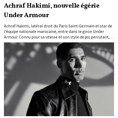
Achraf Hakimi, nouvelle égérie
Under Armour
Achraf Hakimi, latéral droit du Paris Saint-Germain et star de
l’équipe nationale marocaine, entre dans le giron Under
Armour. Connu pour sa vitesse et son style de jeu percutant, le
Lion de l'Atlas incarne les valeurs de performance et de
détermination prônées par la marque américaine. Ce
partenariat marque une nouvelle étape pour Hakimi, qui
représentera Under Armour aussi bien sur le terrain, avec les
chaussures Shadow Elite 3, qu’en dehors, en portant les
collections sportswear de l’équipementier.