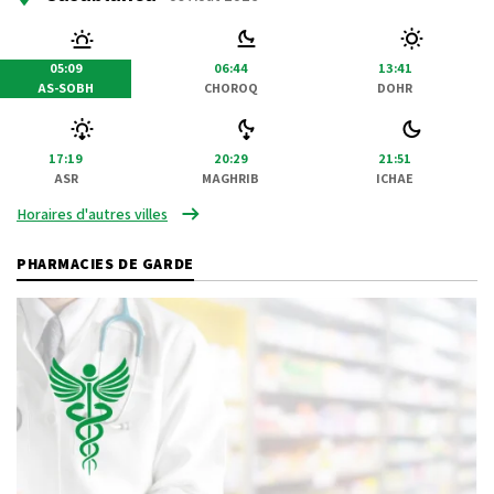
05:09
06:44
13:41
AS-SOBH
CHOROQ
DOHR
17:19
20:29
21:51
ASR
MAGHRIB
ICHAE
Horaires d'autres villes
PHARMACIES DE GARDE