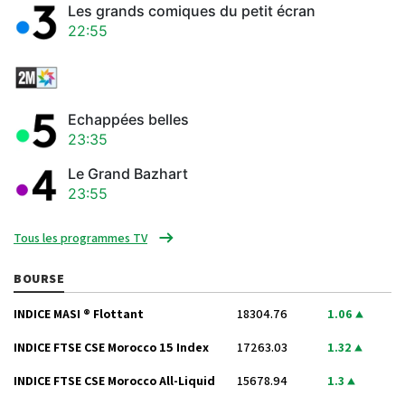
Les grands comiques du petit écran
22:55
Echappées belles
23:35
Le Grand Bazhart
23:55
Tous les programmes TV
BOURSE
INDICE MASI ® Flottant
18304.76
1.06
INDICE FTSE CSE Morocco 15 Index
17263.03
1.32
INDICE FTSE CSE Morocco All-Liquid
15678.94
1.3