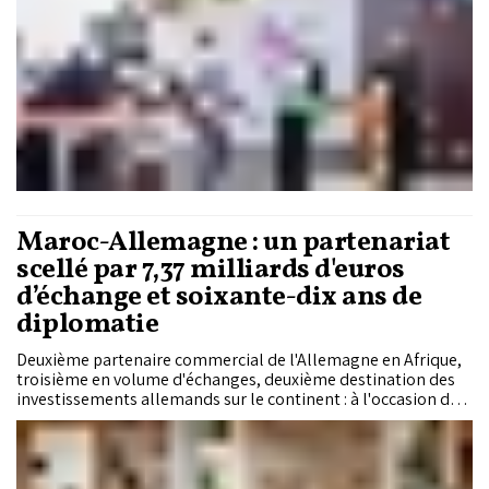
Maroc-Allemagne : un partenariat
scellé par 7,37 milliards d'euros
d’échange et soixante-dix ans de
diplomatie
Deuxième partenaire commercial de l'Allemagne en Afrique,
troisième en volume d'échanges, deuxième destination des
investissements allemands sur le continent : à l'occasion de
la visite du ministre fédéral des Affaires étrangères Johann
Wadephul à Rabat, jeudi, Berlin assume désormais
publiquement la place stratégique du Royaume dans son
dispositif diplomatique et économique. Une trajectoire que le