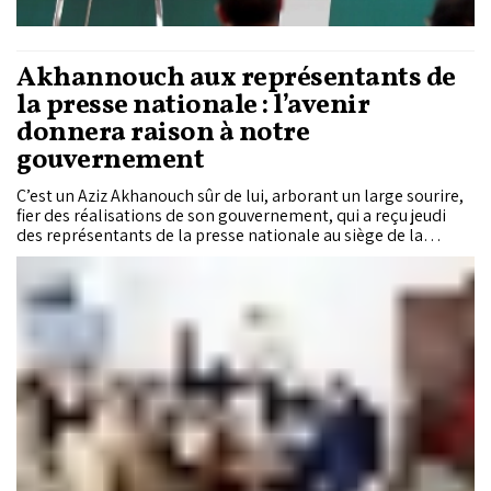
Akhannouch aux représentants de
la presse nationale : l’avenir
donnera raison à notre
gouvernement
C’est un Aziz Akhanouch sûr de lui, arborant un large sourire,
fier des réalisations de son gouvernement, qui a reçu jeudi
des représentants de la presse nationale au siège de la
chefferie du gouvernement. Pour lui, cet Exécutif coche toutes
les cases. Il n’a pas manqué d’ailleurs de se féliciter des
résultats obtenus sur tous les plans et de leur impact sur le
quotidien des Marocains. Il a évoqué à cet égard la mise en
œuvre des chantiers Royaux des aides sociales, de l’assurance
maladie obligatoire et les réformes de l’éducation nationale.