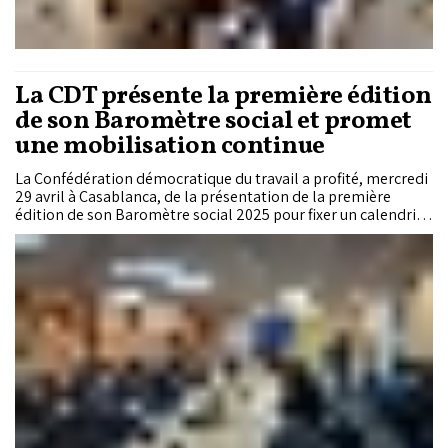
La CDT présente la première édition
de son Baromètre social et promet
une mobilisation continue
La Confédération démocratique du travail a profité, mercredi
29 avril à Casablanca, de la présentation de la première
édition de son Baromètre social 2025 pour fixer un calendrier
de mobilisation qui s'étire jusqu'à l'automne 2026, période
pré-électorale par excellence. Sous le mot d'ordre «Pour un
nouveau contrat social», la centrale célébrera le 1er Mai sur
fond de réquisitoire contre l'érosion du pouvoir d'achat,
l'effondrement du dialogue social et le décalage entre
indicateurs officiels et réalité vécue. Annoncées par le
secrétaire général, Khalid Alami Houir, des marches
régionales se tiendront le 17 mai 2026, qualifiées de
«marches de la colère». Une session de dialogue social est
exigée pour septembre, avant les législatives du 23
septembre. Le baromètre, document de diagnostic et
plateforme de plaidoyer, fournit l'argumentaire chiffré de