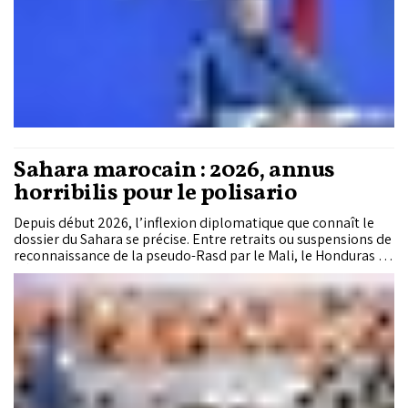
Sahara marocain : 2026, annus
horribilis pour le polisario
Depuis début 2026, l’inflexion diplomatique que connaît le
dossier du Sahara se précise. Entre retraits ou suspensions de
reconnaissance de la pseudo-Rasd par le Mali, le Honduras et
l’Équateur et soutiens croissants au Plan d’autonomie,
désormais appuyé par le Royaume-Uni, les États-Unis,
l’Autriche, la Suisse et le Canada, l’approche marocaine
s’impose par sa pertinence et son réalisme. Pour le
professeur Mohamed Badine El Yattioui, expert en relations
internationales, cette dynamique consacre l’émergence
d’une seule option jugée «sérieuse et viable», sur fond de
recompositions géopolitiques accélérées.