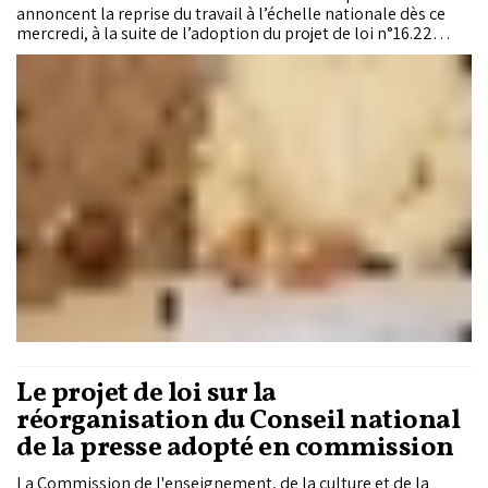
annoncent la reprise du travail à l’échelle nationale dès ce
mercredi, à la suite de l’adoption du projet de loi n°16.22
encadrant le secteur. Si l’Ordre national invoque un choix
dicté par l’intérêt général et la continuité du service aux
citoyens, il maintient toutefois ses réserves sur le texte et
prévoit d’engager des recours contre certaines dispositions
jugées contraires aux principes constitutionnels et aux droits
acquis de la profession.
Le projet de loi sur la
réorganisation du Conseil national
de la presse adopté en commission
La Commission de l'enseignement, de la culture et de la