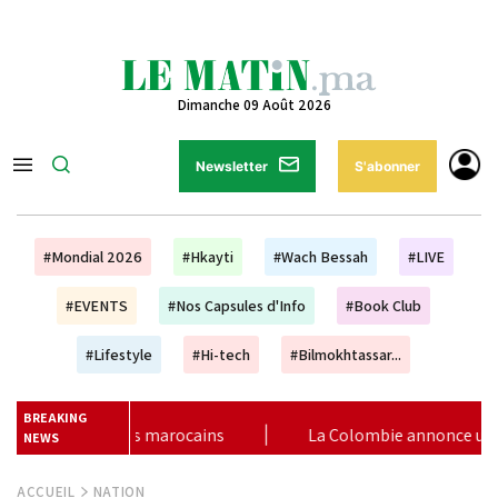
Dimanche 09 Août 2026
Newsletter
S'abonner
#Mondial 2026
#Hkayti
#Wach Bessah
#LIVE
#EVENTS
#Nos Capsules d'Info
#Book Club
#Lifestyle
#Hi-tech
#Bilmokhtassar...
BREAKING
lombie annonce un changement de sa position et reconnaît la sou
NEWS
ACCUEIL
NATION