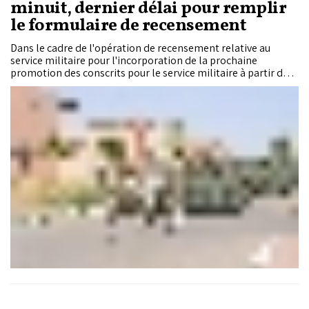
minuit, dernier délai pour remplir
le formulaire de recensement
Dans le cadre de l'opération de recensement relative au
service militaire pour l'incorporation de la prochaine
promotion des conscrits pour le service militaire à partir du
1er septembre 2026, en exécution des Hautes Instructions de
Sa Majesté le Roi Mohammed VI, que Dieu L'assiste, Chef
Suprême et Chef d’État-Major Général des Forces Armées
Royales, le ministre de l'Intérieur rappelle que l'opération de
recensement relative au service militaire au titre de l'année
2026, qui a débuté le 02 mars, prendra fin jeudi 30 avril à
minuit.