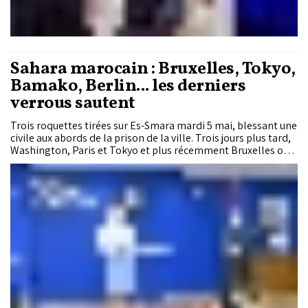
Sahara marocain : Bruxelles, Tokyo,
Bamako, Berlin... les derniers
verrous sautent
Trois roquettes tirées sur Es-Smara mardi 5 mai, blessant une
civile aux abords de la prison de la ville. Trois jours plus tard,
Washington, Paris et Tokyo et plus récemment Bruxelles ont
parlé presque d'une même voix. L'attaque revendiquée par le
front polisario est condamnable à tous égards. Supposée
briser un élan diplomatique soutenu, cette agression a
produit l’effet inverse : l’unanimité internationale autour du
plan d’autonomie n’a jamais été aussi forte. Un alignement
annonciateur de la fin d’un demi-siècle d'ambiguïtés autour
du dossier du Sahara marocain.