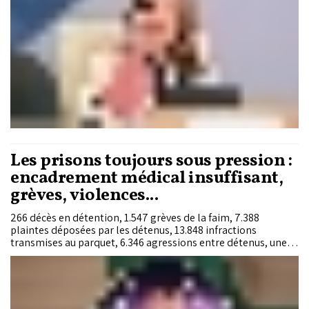
Les prisons toujours sous pression :
encadrement médical insuffisant,
grèves, violences...
266 décès en détention, 1.547 grèves de la faim, 7.388
plaintes déposées par les détenus, 13.848 infractions
transmises au parquet, 6.346 agressions entre détenus, une
rupture nationale d’approvisionnement en méthadone en
mars 2025, un psychologue pour 1.743 détenus. Ces chiffres,
et bien d’autres, figurent dans le rapport d’activité 2025 de la
Délégation générale à l’administration pénitentiaire et à la
réinsertion, rendu public le 6 mai 2026. Mis en cohérence, ils