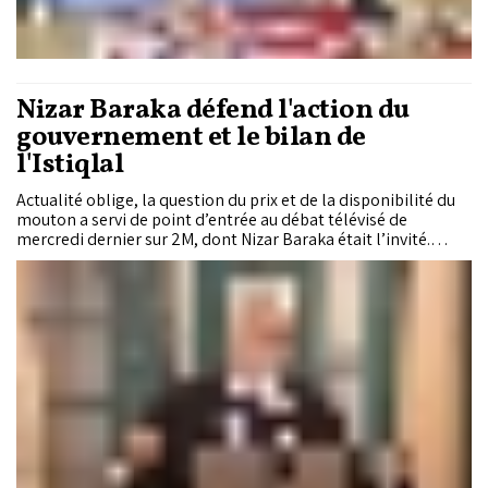
Nizar Baraka défend l'action du
gouvernement et le bilan de
l'Istiqlal
Actualité oblige, la question du prix et de la disponibilité du
mouton a servi de point d’entrée au débat télévisé de
mercredi dernier sur 2M, dont Nizar Baraka était l’invité.
Graduellement, d’autres sujets ont été abordés, en particulier
le pouvoir d’achat, les prochaines élections, la majorité et
bien entendu le secteur gouvernemental dirigé par M. Baraka
: l’équipement et l’eau. Dans «Saâte Saraha», diffusé le 6 mai
dernier, le secrétaire général de l’Istiqlal s’en est plutôt bien
tiré, malgré quelques réponses prudentes qui ont laissé le
public sur sa faim.