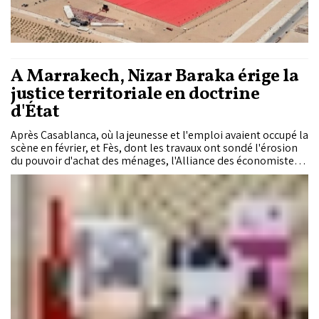
À Marrakech, Nizar Baraka érige la
justice territoriale en doctrine
d'État
Après Casablanca, où la jeunesse et l'emploi avaient occupé la
scène en février, et Fès, dont les travaux ont sondé l'érosion
du pouvoir d'achat des ménages, l'Alliance des économistes
istiqlaliens (AEI) a tenu sa troisième rencontre régionale
samedi 9 mai 2026 à Marrakech. Présidée par Nizar Baraka,
secrétaire général du Parti de l'Istiqlal, et Abdellatif Maâzouz,
président de l'AEI et de la région de Casablanca-Settat, la
séance a livré un diagnostic sans détours sur les fractures
territoriales du Royaume. Avec 210 milliards de dirhams
mobilisés sur huit ans pour la nouvelle génération de
programmes intégrés, l'arsenal financier est en place. Mais
pour le secrétaire général de l'Istiqlal, la véritable bataille
demeure celle de la gouvernance et de l'exécution.