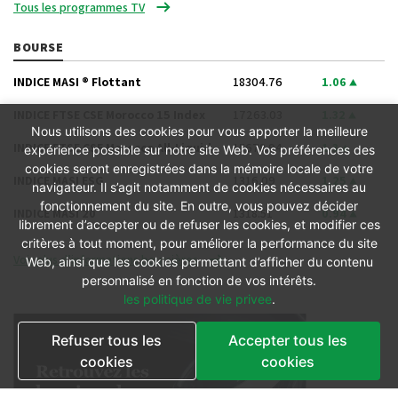
Tous les programmes TV
BOURSE
INDICE MASI ® Flottant
18304.76
1.06
INDICE FTSE CSE Morocco 15 Index
17263.03
1.32
Nous utilisons des cookies pour vous apporter la meilleure
INDICE FTSE CSE Morocco All-Liquid
15678.94
1.3
expérience possible sur notre site Web. Vos préférences des
cookies seront enregistrées dans la mémoire locale de votre
INDICE MASI ESG
1316.09
1.25
navigateur. Il s’agit notamment de cookies nécessaires au
fonctionnement du site. En outre, vous pouvez décider
INDICE MASI 20
1318.51
0.94
librement d’accepter ou de refuser les cookies, et modifier ces
critères à tout moment, pour améliorer la performance du site
Voir plus d’informations boursières
Web, ainsi que les cookies permettant d’afficher du contenu
personnalisé en fonction de vos intérêts.
les politique de vie privee
.
Refuser tous les
Accepter tous les
cookies
cookies