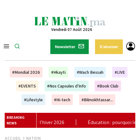
Vendredi 07 Août 2026
Newsletter
S'abonner
#Mondial 2026
#Hkayti
#Wach Bessah
#LIVE
#EVENTS
#Nos Capsules d'Info
#Book Club
#Lifestyle
#Hi-tech
#Bilmokhtassar...
BREAKING
cation : pourquoi les plans à dix ans ne suffisent plus (Unesco)
NEWS
ACCUEIL
NATION