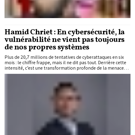
Hamid Chriet : En cybersécurité, la
vulnérabilité ne vient pas toujours
de nos propres systèmes
Plus de 20,7 millions de tentatives de cyberattaques en six
mois : le chiffre frappe, mais il ne dit pas tout. Derrière cette
intensité, c’est une transformation profonde de la menace
cyber qui s’installe : durable, stratégique, systémique. Dans
cet entretien, Hamid Chriet, expert en cybersécurité et en
gestion des risques stratégiques, analyse l’ampleur des
risques, alerte sur les fragilités du modèle actuel et appelle à
un sursaut stratégique pour faire de la résilience cyber un
pilier de souveraineté et d’influence continentale.