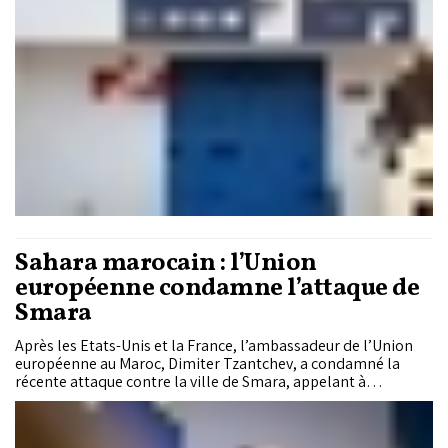
surpopulation national, encore à 161% il y a un an, descend à
153%. Cette inflexion historique tient pour l'essentiel à un
acte de souveraineté : la Grâce Royale exceptionnelle
accordée fin juillet 2025, qui a libéré 17.258 détenus en une
seule fois. Mais derrière cette baisse, le rapport laisse
intactes plusieurs lignes de tension structurelles que la
DGAPR entend traiter par des chantiers de fond.
Sahara marocain : l’Union
européenne condamne l’attaque de
Smara
Après les Etats-Unis et la France, l’ambassadeur de l’Union
européenne au Maroc, Dimiter Tzantchev, a condamné la
récente attaque contre la ville de Smara, appelant à
privilégier la négociation plutôt qu’une escalade des
tensions.