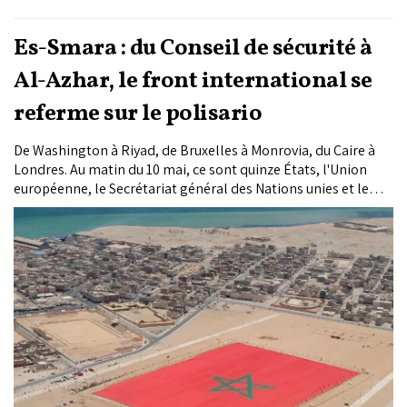
Es-Smara : du Conseil de sécurité à
Al-Azhar, le front international se
referme sur le polisario
De Washington à Riyad, de Bruxelles à Monrovia, du Caire à
Londres. Au matin du 10 mai, ce sont quinze États, l'Union
européenne, le Secrétariat général des Nations unies et le
Conseil des Sages musulmans qui ont condamné l'attaque
revendiquée le 5 mai par le front polisario contre la ville d'Es-
Smara. Une séquence diplomatique d'une rare densité, qui
place désormais le plan d'autonomie marocain au cœur de
toute lecture du dossier.