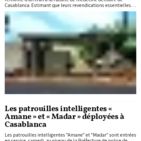
Casablanca. Estimant que leurs revendications essentielles
restent sans réponse malgré plusieurs mois de mobilisation,
les étudiants brandissent désormais la menace d'une
escalade pouvant aller jusqu'au boycott généralisé des stages
hospitaliers. En ligne de mire : le manque de terrains de stage
et l'insuffisance des équipements pédagogiques, deux
problèmes qu'ils jugent incompatibles avec une formation
clinique de qualité.
Les patrouilles intelligentes «
Amane » et « Madar » déployées à
Casablanca
Les patrouilles intelligentes "Amane" et "Madar" sont entrées
en service, samedi, au niveau de la Préfecture de police de