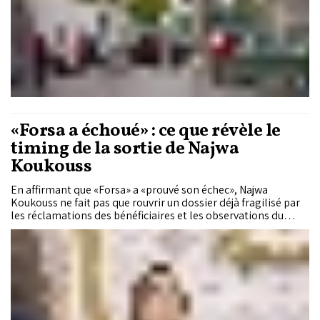
«Forsa a échoué» : ce que révèle le
timing de la sortie de Najwa
Koukouss
En affirmant que «Forsa» a «prouvé son échec», Najwa
Koukouss ne fait pas que rouvrir un dossier déjà fragilisé par
les réclamations des bénéficiaires et les observations du
Médiateur du Royaume. À deux mois des élections
législatives, la présidente du conseil national du PAM s’en
prend à un programme piloté par un département dirigé par
une ministre RNI. Si ses critiques s’appuient sur des difficultés
documentées, leur virulence et leur timing traduisent aussi la
compétition désormais ouverte entre les partis de la
majorité, analyse pour «Le Matin» le politologue El Abbass El
Ouardi.