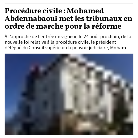
Procédure civile : Mohamed
Abdennabaoui met les tribunaux en
ordre de marche pour la réforme
À l’approche de l’entrée en vigueur, le 24 août prochain, de la
nouvelle loi relative à la procédure civile, le président
délégué du Conseil supérieur du pouvoir judiciaire, Mohamed
Abdennabaoui, appelle les responsables des juridictions à
engager sans délai les préparatifs nécessaires. Diffusion de la
circulaire auprès des magistrats, organisation de rencontres
d’encadrement, suivi continu de l’application du texte,
remontée des difficultés et partage des bonnes pratiques : la
circulaire ne se limite pas à présenter les nouveautés de la
réforme. Elle fixe surtout une méthode de travail destinée à
garantir une mise en œuvre harmonisée dans l’ensemble des
tribunaux.