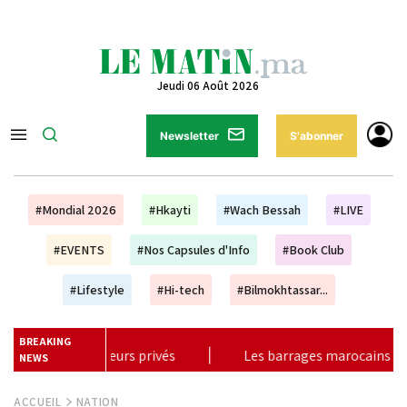
Jeudi 06 Août 2026
Newsletter
S'abonner
#Mondial 2026
#Hkayti
#Wach Bessah
#LIVE
#EVENTS
#Nos Capsules d'Info
#Book Club
#Lifestyle
#Hi-tech
#Bilmokhtassar...
BREAKING
 barrages marocains résistent à la canicule grâce à des réserves h
NEWS
ACCUEIL
NATION