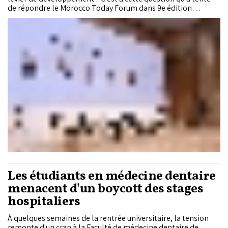
de répondre le Morocco Today Forum dans 9e édition
organisée vendredi 24 juillet à Errachidia. Dans le sillage des
Hautes Orientations Royales et du lancement d’une nouvelle
génération de Programmes de développement territorial
intégré, responsables publics, élus, entreprises et experts
ont dessiné les contours d’une nouvelle gouvernance fondée
sur la proximité, la concertation, l’innovation et le
numérique, au service d’un Maroc des territoires plus
équilibré et plus inclusif.
Les étudiants en médecine dentaire
menacent d'un boycott des stages
hospitaliers
À quelques semaines de la rentrée universitaire, la tension
remonte d'un cran à la Faculté de médecine dentaire de