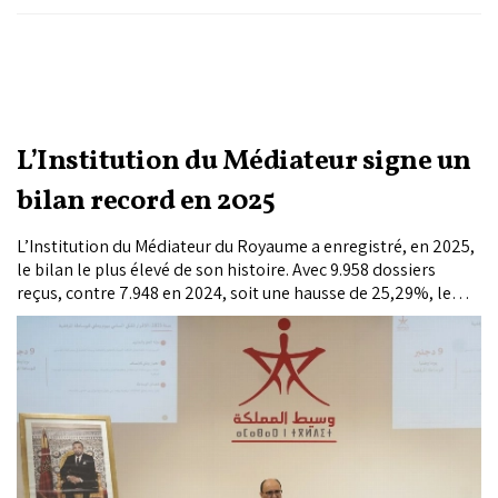
L’Institution du Médiateur signe un
bilan record en 2025
L’Institution du Médiateur du Royaume a enregistré, en 2025,
le bilan le plus élevé de son histoire. Avec 9.958 dossiers
reçus, contre 7.948 en 2024, soit une hausse de 25,29%, le
rapport annuel de l’Institution met en évidence une
progression soutenue des sollicitations qui lui sont
adressées. Présenté jeudi à Rabat, il fait également état de
9.006 dossiers traités et de 1.653 décisions de règlement,
traduisant le renforcement de la présence de cette
institution constitutionnelle au sein du système national de
gouvernance.