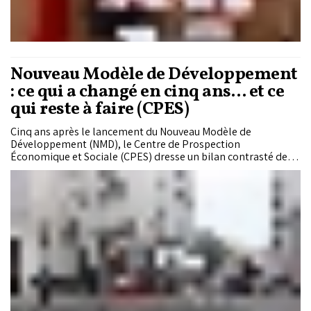
Nouveau Modèle de Développement
: ce qui a changé en cinq ans… et ce
qui reste à faire (CPES)
Cinq ans après le lancement du Nouveau Modèle de
Développement (NMD), le Centre de Prospection
Économique et Sociale (CPES) dresse un bilan contrasté de sa
mise en œuvre. Si des réalisations importantes sont mises en
avant, notamment dans la protection sociale,
l'investissement et la transformation numérique, le rapport
souligne également des retards dans des secteurs clés
comme l'emploi, l'éducation et la santé, ainsi que plusieurs
contraintes structurelles qui freinent encore l'atteinte des
objectifs fixés à l'horizon 2035.