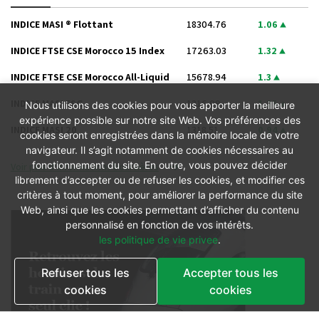
INDICE MASI ® Flottant
18304.76
1.06
INDICE FTSE CSE Morocco 15 Index
17263.03
1.32
INDICE FTSE CSE Morocco All-Liquid
15678.94
1.3
INDICE MASI ESG
1316.09
1.25
Nous utilisons des cookies pour vous apporter la meilleure
expérience possible sur notre site Web. Vos préférences des
INDICE MASI 20
1318.51
0.94
cookies seront enregistrées dans la mémoire locale de votre
navigateur. Il s’agit notamment de cookies nécessaires au
fonctionnement du site. En outre, vous pouvez décider
Voir plus d’informations boursières
librement d’accepter ou de refuser les cookies, et modifier ces
critères à tout moment, pour améliorer la performance du site
Web, ainsi que les cookies permettant d’afficher du contenu
personnalisé en fonction de vos intérêts.
les politique de vie privee
.
Refuser tous les
Accepter tous les
cookies
cookies