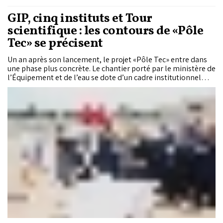
GIP, cinq instituts et Tour
scientifique : les contours de «Pôle
Tec» se précisent
Un an après son lancement, le projet «Pôle Tec» entre dans
une phase plus concrète. Le chantier porté par le ministère de
l’Équipement et de l’eau se dote d’un cadre institutionnel
sous la forme d’un Groupement d’intérêt public et décline
désormais ses priorités scientifiques à travers cinq instituts
spécialisés. Sur le campus de l’École Hassania des travaux
publics à Casablanca, le lancement des travaux de la Tour
scientifique, appelé à devenir son principal ancrage physique,
ainsi que la présentation de neuf premiers projets de
recherche donnent corps à cette nouvelle étape. Les détails.