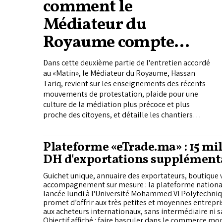
comment le
Médiateur du
Royaume compte
répondre aux attentes
Dans cette deuxième partie de l'entretien accordé
des citoyens
au «Matin», le Médiateur du Royaume, Hassan
Tariq, revient sur les enseignements des récents
(Entretien 2/2)
mouvements de protestation, plaide pour une
culture de la médiation plus précoce et plus
proche des citoyens, et détaille les chantiers
engagés pour renforcer l'efficacité de l'Institution.
Il évoque également le rôle des interlocuteurs
Plateforme «eTrade.ma» : 15 mil
permanents, l'analyse des réclamations ainsi que
DH d'exportations supplémenta
les leviers d'amélioration de la gouvernance
administrative.
Guichet unique, annuaire des exportateurs, boutique v
accompagnement sur mesure : la plateforme nationa
lancée lundi à l'Université Mohammed VI Polytechniq
promet d’offrir aux très petites et moyennes entrepri
aux acheteurs internationaux, sans intermédiaire ni s
Objectif affiché : faire basculer dans le commerce mo