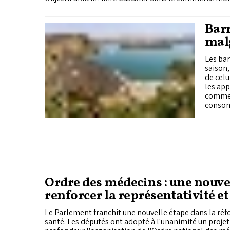
artisans et TPE jusqu'ici tenus à l'écart, et générer 15
dirhams d'échanges supplémentaires d'ici 2027. Une 
un déficit commercial qui a franchi les 353 milliards
Barr
et par le constat, martelé à la tribune, que moins d
malg
marocaines exportent.
Les bar
saison,
de celu
les app
commenc
consom
Ordre des médecins : une nouvel
renforcer la représentativité et
gouvernance
Le Parlement franchit une nouvelle étape dans la ré
santé. Les députés ont adopté à l'unanimité un projet 