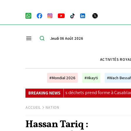
Jeudi 06 Août 2026
ACTIVITÉS ROYA
#Mondial 2026
#Hkayti
#Wach Bessa
que des déchets prend forme à Casablanca
|
Entretien exc
BREAKING NEWS
ACCUEIL
NATION
Hassan Tariq :