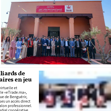
liards de
ires en jeu
irtuelle et
le «eTrade.ma»,
ue de Benguérir,
ses un accès direct
alon professionnel.
ndial coopératives,