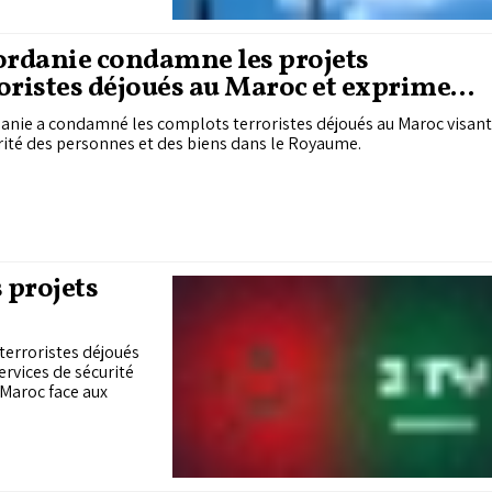
ordanie condamne les projets
oristes déjoués au Maroc et exprime
 soutien au Royaume
anie a condamné les complots terroristes déjoués au Maroc visant
rité des personnes et des biens dans le Royaume.
 projets
terroristes déjoués
ervices de sécurité
 Maroc face aux