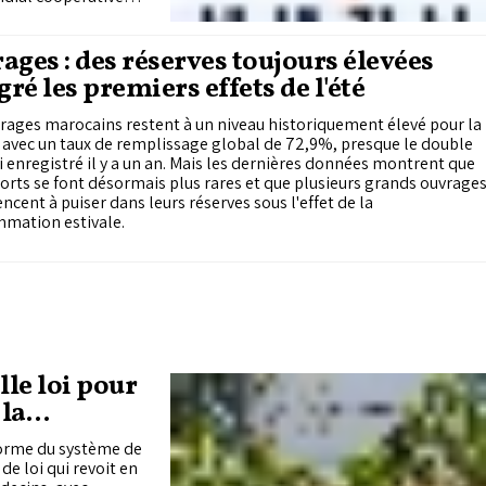
 milliards de
ambition dictée par
 de dirhams en 2025,
ages : des réserves toujours élevées
e 5% des PME
ré les premiers effets de l'été
rages marocains restent à un niveau historiquement élevé pour la
 avec un taux de remplissage global de 72,9%, presque le double
i enregistré il y a un an. Mais les dernières données montrent que
orts se font désormais plus rares et que plusieurs grands ouvrage
ent à puiser dans leurs réserves sous l'effet de la
mation estivale.
le loi pour
 la
forme du système de
de loi qui revoit en