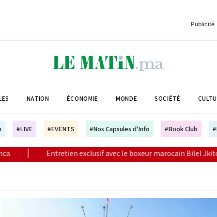
Publicité
C
L
A
LES
NATION
ÉCONOMIE
MONDE
SOCIÉTÉ
CULT
L
L
h
#LIVE
#EVENTS
#Nos Capsules d'Info
#Book Club
#
L
lusif avec le boxeur marocain Bilel Jkitou
|
Vague de chal
M
M
B