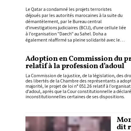
du Maroc
Le Qatar a condamné les projets terroristes
déjoués par les autorités marocaines à la suite du
démantèlement, par le Bureau central
d'investigations judiciaires (BCIJ), d'une cellule liée
à l'organisation "Daech" au Sahel. Doha a
également réaffirmé sa pleine solidarité avec le
Royaume face à ces menaces.
Adoption en Commission du pro
relatif à la profession d’adoul
La Commission de la justice, de la législation, des d
des libertés de la Chambre des représentants a adopté
majorité, le projet de loi n° 051.26 relatif à l'organisa
d'adoul, après que la Cour constitutionnelle a déclar
inconstitutionnelles certaines de ses dispositions.
Mond
dit 