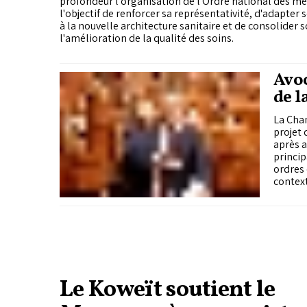
profondeur l'organisation de l'Ordre national des mé
l'objectif de renforcer sa représentativité, d'adapte
à la nouvelle architecture sanitaire et de consolider 
l'amélioration de la qualité des soins.
Avoc
de l
lect
La Cham
projet 
après a
princip
ordres 
context
Le Koweït soutient le