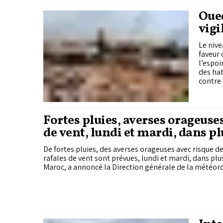
Oued
vigi
Le nive
faveur 
l’espoi
des hab
contre 
Fortes pluies, averses orageuses
de vent, lundi et mardi, dans p
régions du Maroc
De fortes pluies, des averses orageuses avec risque de
rafales de vent sont prévues, lundi et mardi, dans plu
Maroc, a annoncé la Direction générale de la météor