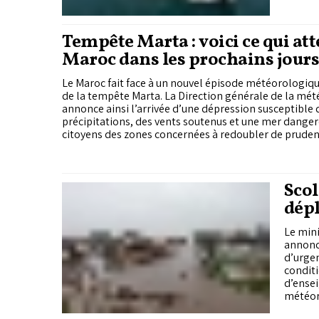
Tempête Marta : voici ce qui att
Maroc dans les prochains jours
Le Maroc fait face à un nouvel épisode météorologique
de la tempête Marta. La Direction générale de la mé
annonce ainsi l’arrivée d’une dépression susceptible 
précipitations, des vents soutenus et une mer danger
citoyens des zones concernées à redoubler de pruden
Scol
dépl
aux 
Le mini
annonc
d’urgen
conditi
d’ensei
météor
adaptan