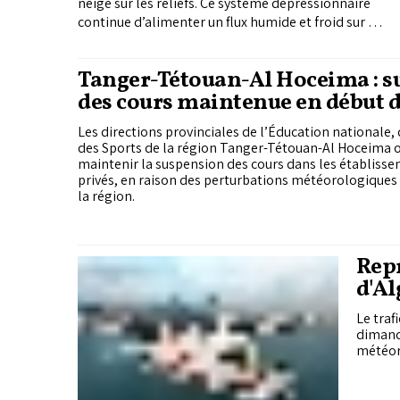
neige sur les reliefs. Ce système dépressionnaire
continue d’alimenter un flux humide et froid sur la
façade nord du pays. Une amélioration
progressive est toutefois attendue à partir de
Tanger-Tétouan-Al Hoceima : 
mercredi, avec un retour à des conditions plus
des cours maintenue en début 
stables en fin de semaine sous l’effet d’une
remontée de l’anticyclone des Açores.
dans les établissements scolair
Les directions provinciales de l’Éducation nationale, 
des Sports de la région Tanger-Tétouan-Al Hoceima 
maintenir la suspension des cours dans les établisse
privés, en raison des perturbations météorologiques
la région.
Repr
d'Al
Le traf
dimanch
météoro