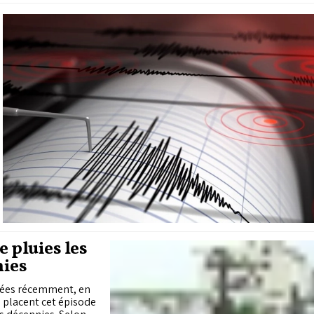
e pluies les
nies
rées récemment, en
, placent cet épisode