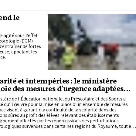
end le
 agité sous l’effet
téorologie (DGM)
d’entraîner de fortes
euse, appelant les
ce.
arité et intempéries : le ministère
oie des mesures d’urgence adaptées
régions touchées
stère de l’Éducation nationale, du Préscolaire et des Sports a
é qu’il œuvre pour la mise en place d’un ensemble de mesures
ce visant à garantir la continuité de la scolarité dans des
ons sûres au profit des élèves relevant des établissements
gnement affectés par les répercussions des perturbations
ologiques survenues dans certaines régions du Royaume, tout en
t ces mesures aux spécificités locales.