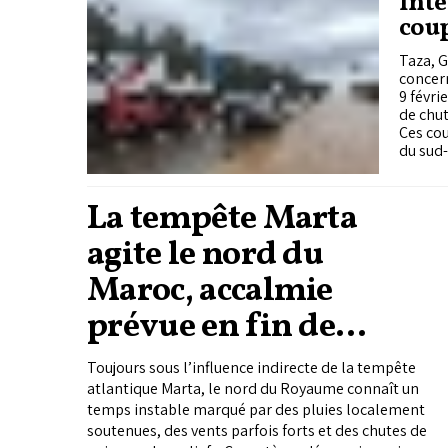
Inte
coup
Taza, G
concern
9 févri
de chut
Ces co
du sud
La tempête Marta
agite le nord du
Maroc, accalmie
prévue en fin de
semaine
Toujours sous l’influence indirecte de la tempête
atlantique Marta, le nord du Royaume connaît un
temps instable marqué par des pluies localement
soutenues, des vents parfois forts et des chutes de