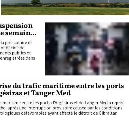
suspension
de semaine
es
du préscolaire et
ont décidé de
ments publics et
 enregistrées dans
ise du trafic maritime entre les ports
gésiras et Tanger Med
ic maritime entre les ports d’Algésiras et de Tanger Med a repris
e, après une interruption provisoire causée par les conditions
logiques défavorables ayant affecté le détroit de Gibraltar.