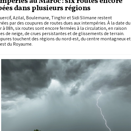
mpéries au Maroc : six routes encore
ées dans plusieurs régions
uercif, Azilal, Boulemane, Tinghir et Sidi Slimane restent
ées par des coupures de routes dues aux intempéries. À la date du
er à 08h, six routes sont encore fermées à la circulation, en raison
es de neige, de crues persistantes et de glissements de terrain.
upures touchent des régions du nord-est, du centre montagneux et
-est du Royaume.