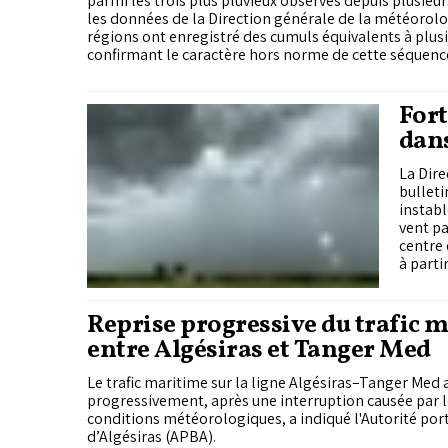
parmi les trois plus pluvieux observés depuis plusieu
les données de la Direction générale de la météorolo
régions ont enregistré des cumuls équivalents à plusi
confirmant le caractère hors norme de cette séquen
Fort
dans
La Dire
bulleti
instabl
vent pa
centre 
à parti
Reprise progressive du trafic 
entre Algésiras et Tanger Med
Le trafic maritime sur la ligne Algésiras–Tanger Med a
progressivement, après une interruption causée par 
conditions météorologiques, a indiqué l'Autorité port
d’Algésiras (APBA).