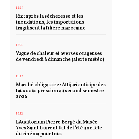
12:34
Riz : après la sécheresse et les
inondations, les importations
fragilisent la filière marocaine
12:31
Vague de chaleur et averses orageuses
de vendredi à dimanche (alerte météo)
11:17
Marché obligataire : Attijari anticipe des
taux sous pression au second semestre
2026
10:32
L’Auditorium Pierre Bergé du Musée
Yves Saint Laurent fait de l’été une fête
du cinéma pour tous