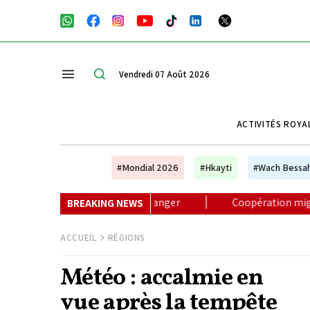
Vendredi 07 Août 2026
ACTIVITÉS ROYA
#Mondial 2026
#Hkayti
#Wach Bessa
u à Tanger
|
Coopération migratoire : Hautes Instruction
BREAKING NEWS
ACCUEIL
RÉGIONS
Météo : accalmie en
vue après la tempête