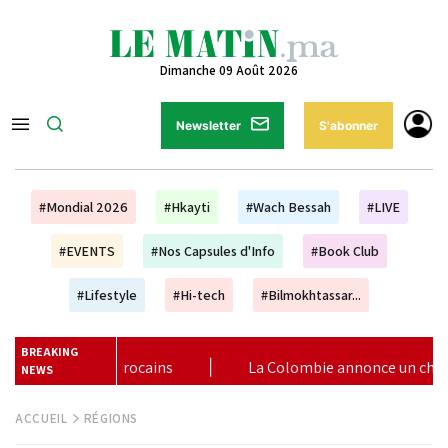
Dimanche 09 Août 2026
Newsletter
S'abonner
#Mondial 2026
#Hkayti
#Wach Bessah
#LIVE
#EVENTS
#Nos Capsules d'Info
#Book Club
#Lifestyle
#Hi-tech
#Bilmokhtassar...
BREAKING
mbie annonce un changement de sa position et reconnaît la souve
NEWS
ACCUEIL
RÉGIONS