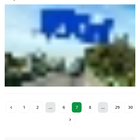
2026. Autoroutes du Maroc annonce une suspension
provisoire de la circulation au niveau de la bretelle d’accès à
l’autoroute dans le sens Mohammedia-Casablanca, en raison
de travaux de pose des poutres du passage supérieur de
l’échangeur de Mohammedia Est. Des itinéraires de déviation
ont été mis en place pour les usagers venant de
Mohammedia, Mansouria et Benslimane.
...
...
1
2
6
7
8
29
30