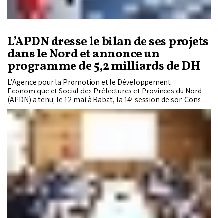
L’APDN dresse le bilan de ses projets
dans le Nord et annonce un
programme de 5,2 milliards de DH
L’Agence pour la Promotion et le Développement
Economique et Social des Préfectures et Provinces du Nord
(APDN) a tenu, le 12 mai à Rabat, la 14ᵉ session de son Conseil
d’administration sous la présidence de la ministre de
l’Économie et des Finances, Nadia Fettah. Cette réunion a été
consacrée à l’examen du bilan d’activité de l’Agence pour
l’année 2025 ainsi qu’à la présentation de ses perspectives de
développement pour les prochaines années.