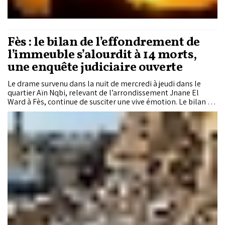
Fès : le bilan de l’effondrement de
l’immeuble s’alourdit à 14 morts,
une enquête judiciaire ouverte
Le drame survenu dans la nuit de mercredi à jeudi dans le
quartier Aïn Nqbi, relevant de l’arrondissement Jnane El
Ward à Fès, continue de susciter une vive émotion. Le bilan de
l’effondrement d’un immeuble résidentiel de cinq étages
s’est alourdi à 14 morts et six blessés, selon des données
communiquées par des sources médicales locales.