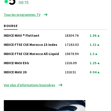
06:15
Tous les programmes TV
BOURSE
INDICE MASI ® Flottant
18304.76
1.06
INDICE FTSE CSE Morocco 15 Index
17263.03
1.32
INDICE FTSE CSE Morocco All-Liquid
15678.94
1.3
INDICE MASI ESG
1316.09
1.25
INDICE MASI 20
1318.51
0.94
Voir plus d’informations boursières