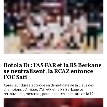
: un duel face aux Nigérians de Maktown Flyers le 26 avril, puis
un test grandeur nature contre l’ASC Ville de Dakar le 29 avril.
Mais tous les regards se tourneront vers les deux dernières
affiches, véritables «finales» : le derby maghrébin contre le
Club africain le 2 mai, avant l’ultime bataille face au géant
égyptien Al Ahly, le 3 mai.
Botola D1 : l’AS FAR et la RS Berkane
se neutralisent, la RCAZ enfonce
l’OC Safi
Après leur duel électrique en demi-finale de la Ligue des
champions d’Afrique, l’AS FAR et la RS Berkane se
retrouvaient, mercredi, pour le match en retard de la 12e
journée de la Botola Pro Inwi D1. Cette fois, pas de vainqueur :
les deux formations se sont neutralisées (0-0) sur la pelouse
du Complexe Moulay Abdellah de Rabat. Un nul qui profite