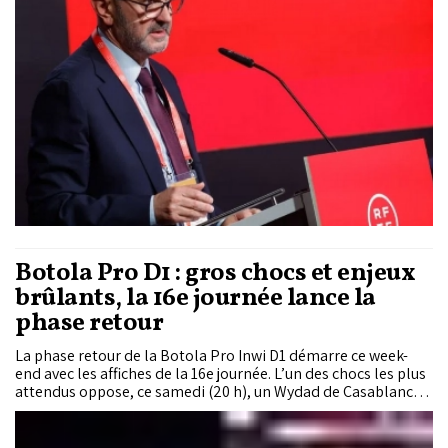
perçu comme un concurrent sérieux.
Botola Pro D1 : gros chocs et enjeux
brûlants, la 16e journée lance la
phase retour
La phase retour de la Botola Pro Inwi D1 démarre ce week-
end avec les affiches de la 16e journée. L’un des chocs les plus
attendus oppose, ce samedi (20 h), un Wydad de Casablanca
en quête de rebond à un Kawkab de Marrakech englué dans le
bas du classement. Au Complexe Mohammed V, le Raja signe
son grand retour avec un duel musclé face au Fath Union