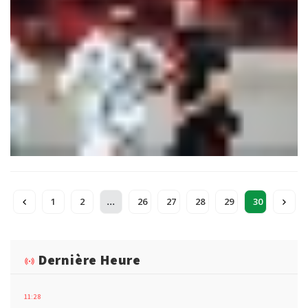
aux Militaires, désormais co-leaders avec le Maghreb de Fès.
En revanche, la situation se complique sérieusement pour
l’OC Safi. Demi-finaliste de la Coupe de la CAF, le club safiot a
lourdement chuté face à la Renaissance de Zemamra (1-3) et
reste englué en bas du classement.
...
1
2
26
27
28
29
30
Dernière Heure
11:28