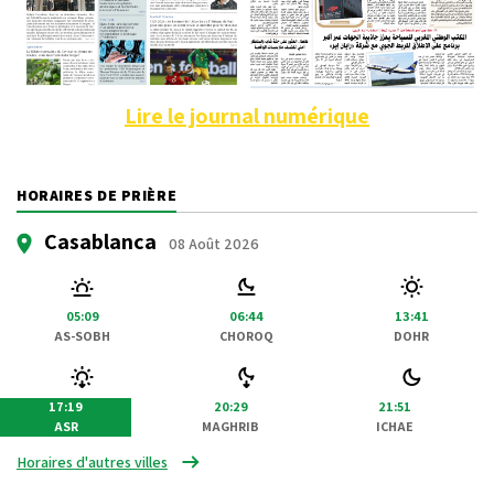
Lire le journal numérique
HORAIRES DE PRIÈRE
Casablanca
08 Août 2026
05:09
06:44
13:41
AS-SOBH
CHOROQ
DOHR
17:19
20:29
21:51
ASR
MAGHRIB
ICHAE
Horaires d'autres villes