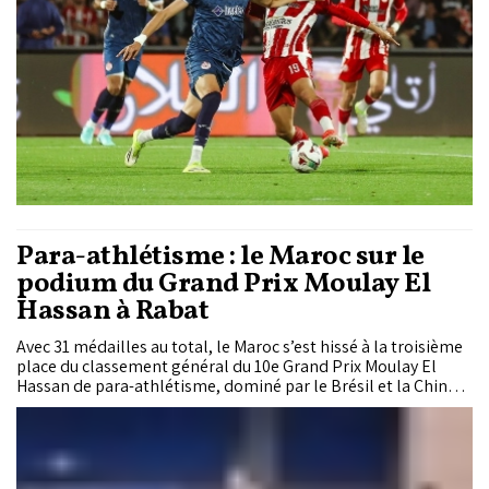
un score identique à celui du duel entre le Hassania d’Agadir
et l’IR Tanger.
Para-athlétisme : le Maroc sur le
podium du Grand Prix Moulay El
Hassan à Rabat
Avec 31 médailles au total, le Maroc s’est hissé à la troisième
place du classement général du 10e Grand Prix Moulay El
Hassan de para-athlétisme, dominé par le Brésil et la Chine.
Une performance qui confirme la montée en puissance du
handisport national.