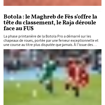
Botola : le Maghreb de Fès s’offre la
tête du classement, le Raja déroule
face au FUS
La phase printanière de la Botola Pro a démarré sur les
chapeaux de roues, portée par une ferveur exceptionnelle et
une course au titre plus disputée que jamais. À l’issue des
rencontres de la 16e journée, le Maghreb de Fès s’est emparé
du fauteuil de leader, tandis que le Raja de Casablanca a
frappé fort en s’installant à la deuxième place du classement.
Dans le même temps, l’AS FAR a laissé filer de précieux points
et recule à la troisième position, relançant totalement la
hiérarchie au sommet.