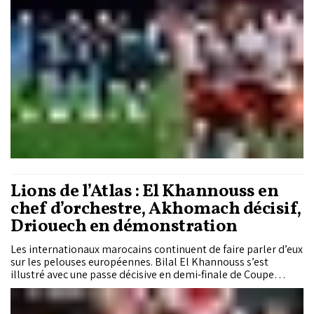
Sports, ce dimanche (18 h). De son côté, l’AS FAR vise la
consolidation de son fauteuil de leader face à l’US Yacoub El
Mansour, tandis que le Maghreb de Fès se frotte à une
Renaissance de Zemamra en pleine confiance après son
succès face à l’OC Safi.
Lions de l’Atlas : El Khannouss en
chef d’orchestre, Akhomach décisif,
Driouech en démonstration
Les internationaux marocains continuent de faire parler d’eux
sur les pelouses européennes. Bilal El Khannouss s’est
illustré avec une passe décisive en demi-finale de Coupe
d’Allemagne, Ilias Akhomach a offert la victoire au Rayo
Vallecano grâce à une offrande en fin de match, tandis que
Couhaïb Driouech a signé un but et une passe décisive avec le