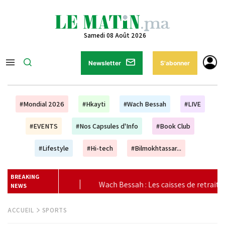
Samedi 08 Août 2026
Newsletter
S'abonner
#Mondial 2026
#Hkayti
#Wach Bessah
#LIVE
#EVENTS
#Nos Capsules d'Info
#Book Club
#Lifestyle
#Hi-tech
#Bilmokhtassar...
BREAKING
Les caisses de retraite sont-elles en fin de vie ?
|
CAN fémi
NEWS
ACCUEIL
SPORTS