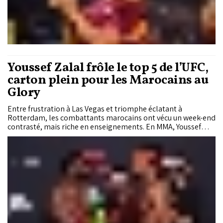
Youssef Zalal frôle le top 5 de l’UFC,
carton plein pour les Marocains au
Glory
Entre frustration à Las Vegas et triomphe éclatant à
Rotterdam, les combattants marocains ont vécu un week-end
contrasté, mais riche en enseignements. En MMA, Youssef
Zalal a buté sur l’expérience d’Aljamain Sterling, tandis qu’en
Kickboxing, les représentants du Royaume ont imposé leur
loi sur le ring du Glory 107.