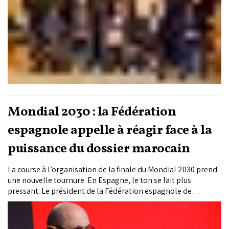
de la région, s’affiche comme une étape de coopération
renforcée. Mais en coulisses, l’enjeu est clair : sauver une
candidature conjointe inédite, appelée à réunir pour la
première fois trois pays autour d’une même CAN.
Mondial 2030 : la Fédération
espagnole appelle à réagir face à la
puissance du dossier marocain
La course à l’organisation de la finale du Mondial 2030 prend
une nouvelle tournure. En Espagne, le ton se fait plus
pressant. Le président de la Fédération espagnole de
football (RFEF), Rafael Louzán, a publiquement appelé son
gouvernement à accélérer son implication, pointant
explicitement la montée en puissance du Maroc, désormais