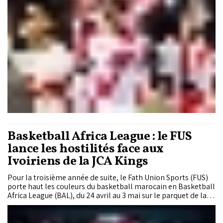
PSV Eindhoven. Une série de performances qui confirme la
vitalité des Lions de l’Atlas à l’Europe.
Basketball Africa League : le FUS
lance les hostilités face aux
Ivoiriens de la JCA Kings
Pour la troisième année de suite, le Fath Union Sports (FUS)
porte haut les couleurs du basketball marocain en Basketball
Africa League (BAL), du 24 avril au 3 mai sur le parquet de la
salle couverte Moulay Abdellah de Rabat. Le club de la
capitale entre en scène dès ce vendredi (19 h) avec un premier
choc face aux Ivoiriens de la JCA Kings. Au programme ensuite