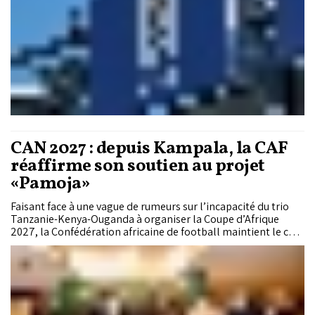
CAN 2027 : depuis Kampala, la CAF
réaffirme son soutien au projet
«Pamoja»
Faisant face à une vague de rumeurs sur l’incapacité du trio
Tanzanie-Kenya-Ouganda à organiser la Coupe d’Afrique
2027, la Confédération africaine de football maintient le cap.
L’instance continue de soutenir le projet «Pamoja» et
réaffirme son appui aux trois pays hôtes. Réunie à Kampala,
jeudi, lors d’un sommet stratégique, la CAF s’est voulue
rassurante quant à la capacité des trois nations à honorer
leurs engagements pour la CAN 2027. Cette rencontre, qui a
rassemblé les dirigeants de la CAF et les ministres des Sports