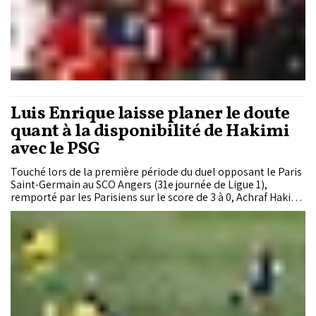
Luis Enrique laisse planer le doute
quant à la disponibilité de Hakimi
avec le PSG
Touché lors de la première période du duel opposant le Paris
Saint-Germain au SCO Angers (31e journée de Ligue 1),
remporté par les Parisiens sur le score de 3 à 0, Achraf Hakimi
a quitté la pelouse à la mi-temps, suscitant ainsi des
inquiétudes à trois jours d’un rendez-vous crucial face au
Bayern Munich, en demi-finale de la Ligue des champions de
l’UEFA. En conférence de presse d’après-match, Luis Enrique a
refusé de livrer des précisions sur l’état de santé de son
arrière droit, préférant ne pas fournir d’indices à son
prochain adversaire, qualifié de «meilleure équipe d’Europe»
par le technicien espagnol.