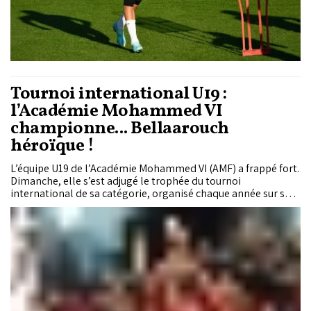
Tournoi international U19 :
l’Académie Mohammed VI
championne... Bellaarouch
héroïque !
L’équipe U19 de l’Académie Mohammed VI (AMF) a frappé fort.
Dimanche, elle s’est adjugé le trophée du tournoi
international de sa catégorie, organisé chaque année sur ses
propres installations. En finale, face aux Croates du HNK
Hajduk Split, les hommes de Khalid Sekkat ont tenu bon
avant de faire la différence lors de la séance fatidique des tirs
au but (0-0, 4 t.a.b. 2). Héros du jour, le portier Chouaïb
Bellaarouch s’est illustré en repoussant deux tentatives
adverses. Ce deuxième sacre, après celui de 2017, confirme la
dynamique ascendante de la formation des jeunes au
Royaume et prolonge l’essor du football marocain sur la
scène internationale.