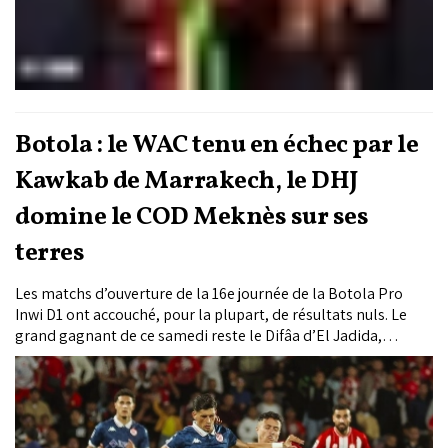
Botola : le WAC tenu en échec par le
Kawkab de Marrakech, le DHJ
domine le COD Meknès sur ses
terres
Les matchs d’ouverture de la 16e journée de la Botola Pro
Inwi D1 ont accouché, pour la plupart, de résultats nuls. Le
grand gagnant de ce samedi reste le Difâa d’El Jadida,
vainqueur sur la pelouse du COD Meknès (1-0). Au Grand Stade
de Marrakech, le Wydad a encore calé face au Kawkab local.
Les Rouges ont été accrochés (0-0) et peinent toujours à
retrouver le chemin de la victoire. En difficulté cette saison,
l’OC Safi a dû se contenter d’un nul (1-1) face à l’US Touarga,