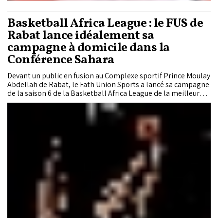
Basketball Africa League : le FUS de
Rabat lance idéalement sa
campagne à domicile dans la
Conférence Sahara
Devant un public en fusion au Complexe sportif Prince Moulay
Abdellah de Rabat, le Fath Union Sports a lancé sa campagne
de la saison 6 de la Basketball Africa League de la meilleure
des manières. Les champions du Maroc ont d’abord surclassé
les JCA Kings de Côte d’Ivoire (85-55) lors de la journée
inaugurale du 24 avril, avant d’enchaîner avec autorité face
aux Nigérians des Maktown Flyers (97-72) dimanche. Deux
victoires nettes, sans appel, qui propulsent les hommes de
Saïd El Bouzidi en tête de la Conférence Sahara et confirment
leur ambition : filer droit vers les phases finales de Kigali.