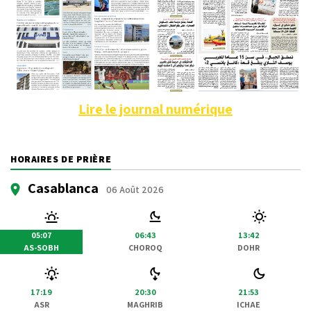
Lire le journal numérique
HORAIRES DE PRIÈRE
Casablanca
06 Août 2026
05:07
06:43
13:42
AS-SOBH
CHOROQ
DOHR
17:19
20:30
21:53
ASR
MAGHRIB
ICHAE