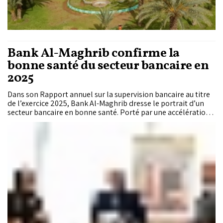
Bank Al-Maghrib confirme la
bonne santé du secteur bancaire en
2025
Dans son Rapport annuel sur la supervision bancaire au titre
de l’exercice 2025, Bank Al-Maghrib dresse le portrait d’un
secteur bancaire en bonne santé. Porté par une accélération
du crédit, une amélioration de la rentabilité et des niveaux de
solvabilité et de liquidité confortables, le secteur bancaire a
globalement enregistré de solides performances, avec une
hausse de la taille du bilan de 6,8% à l’équivalent de 119% du
PIB.