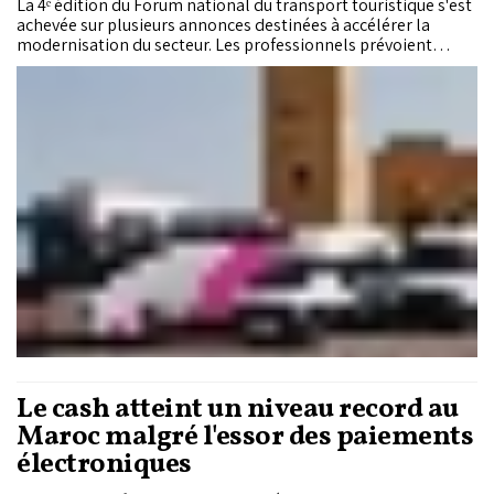
La 4ᵉ édition du Forum national du transport touristique s'est
achevée sur plusieurs annonces destinées à accélérer la
modernisation du secteur. Les professionnels prévoient
notamment le lancement d'une application marocaine
dédiée au transport touristique, la création d'un guichet
unique pour les entreprises, ainsi que de nouvelles mesures
en faveur de la transformation numérique, du financement et
du renouvellement du parc de véhicules.
Le cash atteint un niveau record au
Maroc malgré l'essor des paiements
électroniques