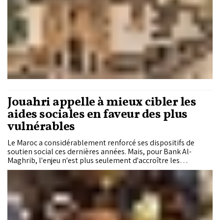
progresser chez les femmes et les jeunes, tandis que le sous-
emploi gagne du terrain.
Jouahri appelle à mieux cibler les
aides sociales en faveur des plus
vulnérables
Le Maroc a considérablement renforcé ses dispositifs de
soutien social ces dernières années. Mais, pour Bank Al-
Maghrib, l'enjeu n'est plus seulement d'accroître les
dépenses publiques : il s'agit désormais de mieux orienter les
aides vers les ménages qui en ont le plus besoin, afin de
réduire les inégalités tout en préservant les marges
budgétaires de l'État.