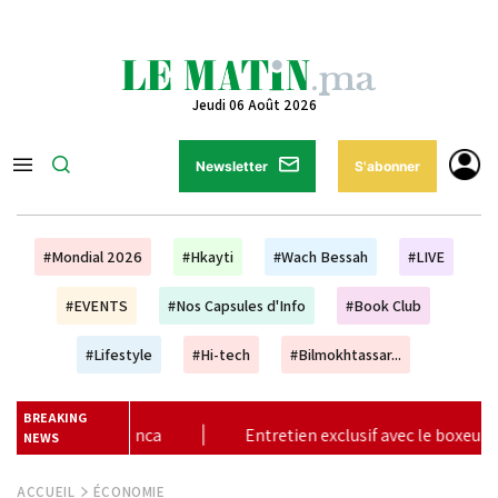
Jeudi 06 Août 2026
Newsletter
S'abonner
#Mondial 2026
#Hkayti
#Wach Bessah
#LIVE
#EVENTS
#Nos Capsules d'Info
#Book Club
#Lifestyle
#Hi-tech
#Bilmokhtassar...
BREAKING
exclusif avec le boxeur marocain Bilel Jkitou
|
Vague de c
NEWS
ACCUEIL
ÉCONOMIE