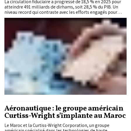
La circulation fiduciaire a progressé de 18,5 % en 2025 pour
atteindre 491 milliards de dirhams, soit 28,5 % du PIB. Un
niveau record qui contraste avec les efforts engagés pour
développer les paiements électroniques. Dans son rapport
annuel, Bank Al-Maghrib analyse les raisons de cette
progression et identifie plusieurs leviers pour réduire la
dépendance au cash.
Aéronautique : le groupe américain
Curtiss-Wright s’implante au Maroc
Le Maroc et la Curtiss-Wright Corporation, un groupe
américain spécialisé dans les technologies de haute