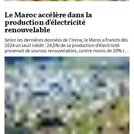
Le Maroc accélère dans la
production d’électricité
renouvelable
Selon les dernières données de l’Irena, le Maroc a franchi dès
2024 un seuil inédit : 24,5% de sa production d’électricité
provenait de sources renouvelables, contre moins de 20% les
années précédentes. Malgré ce record, le Royaume reste sous
les moyennes africaine (29%) et mondiale (31,7%). Un
contraste avec la capacité installée, où le Maroc fait mieux
que la moyenne africaine : les renouvelables représentaient
39,6% de la puissance électrique installée en 2025, contre
29,1% sur le continent.