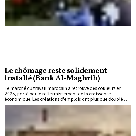
Le chômage reste solidement
installé (Bank Al-Maghrib)
Le marché du travail marocain a retrouvé des couleurs en
2025, porté par le raffermissement de la croissance
économique. Les créations d'emplois ont plus que doublé par
rapport à l'année précédente et le chômage a légèrement
reculé. Cette amélioration reste toutefois insuffisante pour
rééquilibrer en profondeur le marché du travail. Dans son
Rapport annuel présenté à Sa Majesté le Roi Mohammed VI,
Bank Al-Maghrib dresse un constat nuancé : derrière la
reprise de l'emploi, le chômage demeure élevé, continue de