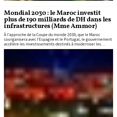
Mondial 2030 : le Maroc investit
plus de 190 milliards de DH dans les
infrastructures (Mme Ammor)
À l'approche de la Coupe du monde 2030, que le Maroc
coorganisera avec l'Espagne et le Portugal, le gouvernement
accélère les investissements destinés à moderniser les
infrastructures du pays. Selon la ministre du Tourisme, de
l'Artisanat et de l'Économie sociale et solidaire, Fatim-Zahra
Ammor, plus de 190 milliards de dirhams sont mobilisés pour
développer les réseaux de transport, les aéroports, les stades
et les infrastructures urbaines, avec pour objectif de faire du
tournoi un levier durable pour le tourisme et l'économie
nationale.