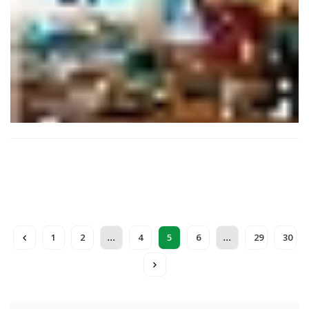
...
...
1
2
4
5
6
29
30