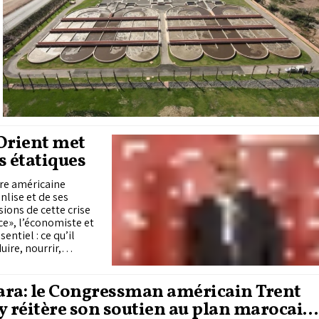
Orient met
s étatiques
rre américaine
nlise et de ses
sions de cette crise
ace», l’économiste et
entiel : ce qu’il
uire, nourrir,
res, diversifier les
urvie. Selon lui,
L’Afrique apparaît
ara: le Congressman américain Trent
recoups du conflit.
y réitère son soutien au plan marocain
’élargir ses marges de