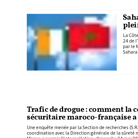
Saha
plei
d'a
La Côte
24 de l
par le 
Sahara
Trafic de drogue : comment la 
sécuritaire maroco-française a
saisie de 2,7 tonnes de cannabis
Une enquête menée par la Section de recherches (S.R.)
coordination avec la Direction générale de la sûreté 