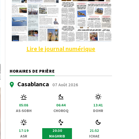
Lire le journal numérique
HORAIRES DE PRIÈRE
Casablanca
07 Août 2026
05:08
06:44
13:41
AS-SOBH
CHOROQ
DOHR
17:19
20:30
21:52
ASR
MAGHRIB
ICHAE