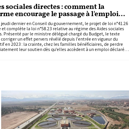
s sociales directes : comment la
rme encourage le passage à l'emploi
mel
jeudi dernier en Conseil du gouvernement, le projet de loi n°41.26
 et complète la loi n°58.23 relative au régime des Aides sociales
s. Présenté par le ministre délégué chargé du Budget, le texte
corriger un effet pervers révélé depuis l'entrée en vigueur du
tif en 2023 : la crainte, chez les familles bénéficiaires, de perdre
tement leur soutien dès qu'elles accèdent à un emploi déclaré.
ver ce frein, le projet introduit deux mesures complémentaires,
ime mensuelle exceptionnelle au profit des ménages devenus
bles après leur déclaration à la sécurité sociale du secteur privé, et
ression du délai d'attente de douze mois pour reprendre le
e des aides en cas de perte d'emploi. La gestion de ce nouveau
me revient à l'Agence nationale du soutien social.