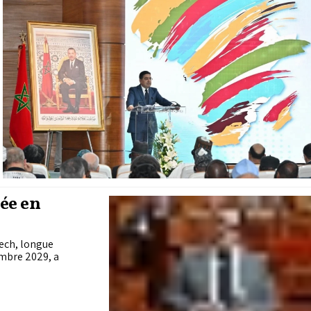
ée en
kech, longue
embre 2029, a