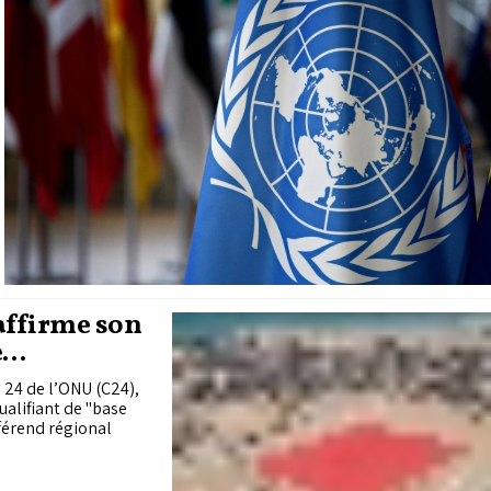
affirme son
e
 24 de l’ONU (C24),
ualifiant de "base
férend régional