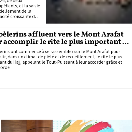
26, de deux
péfiants, et la saisie
tiellement de la
cacité croissante de
 en lumière les
ions qui
ntre les réseaux
pèlerins affluent vers le Mont Arafat
 accomplir le rite le plus important du
erins ont commencé à se rassembler sur le Mont Arafat pour
ir, dans un climat de piété et de recueillement, le rite le plus
nt du Hajj, appelant le Tout-Puissant à leur accorder grâce et
corde.