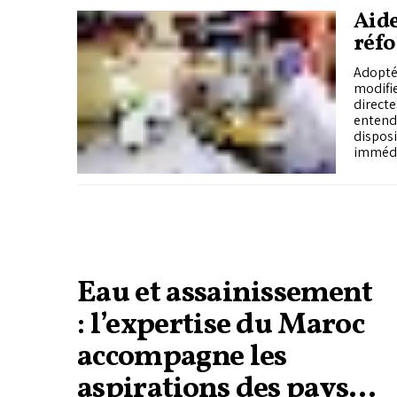
Aide
réfo
for
Adopté 
modifie
directe
entend 
disposi
immédia
Pour le
une pr
inéligi
la supp
bénéfic
mécanis
Eau et assainissement
: l’expertise du Maroc
accompagne les
aspirations des pays