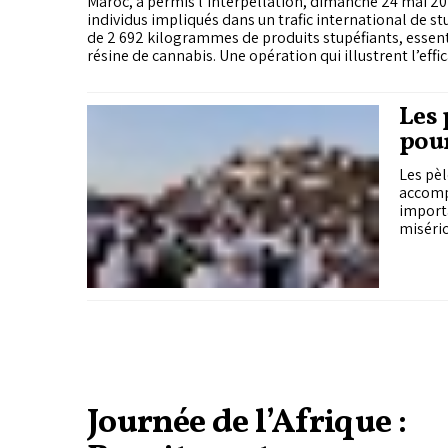
Maroc, a permis l’interpellation, dimanche 24 mai 20
individus impliqués dans un trafic international de stu
de 2 692 kilogrammes de produits stupéfiants, essen
résine de cannabis. Une opération qui illustrent l’effi
la coopération sécuritaire entre Rabat et Paris et met
mécanismes de coordination et d’échange d’informat
permettent aux deux pays de lutter conjointement co
Les 
criminels transnationaux.
pour
Hajj
Les pèl
accompl
importa
miséri
Journée de l’Afrique :