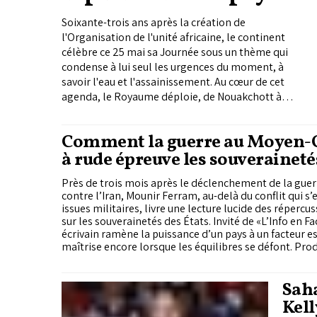
africains
Soixante-trois ans après la création de
l'Organisation de l'unité africaine, le continent
célèbre ce 25 mai sa Journée sous un thème qui
condense à lui seul les urgences du moment, à
savoir l'eau et l'assainissement. Au cœur de cet
agenda, le Royaume déploie, de Nouakchott à
Yaoundé, en passant par Conakry ou Bamako une
diplomatie technique qui s’inscrit dans la droite
Comment la guerre au Moyen-
ligne de la doctrine prônée par Sa Majesté le Roi
à rude épreuve les souveraineté
en matière de coopération entre pays africains,
dont le cadre paradigmatique a été tracé dans le
Près de trois mois après le déclenchement de la gue
célèbre discours prononcé à Abidjan en 2014 à
contre l’Iran, Mounir Ferram, au-delà du conflit qui s’e
l’occasion de la visite du Souverain en Côte
issues militaires, livre une lecture lucide des répercus
d’Ivoire. «La coopération, hier basée sur la relation
sur les souverainetés des États. Invité de «L’Info en F
de confiance et les liens historiques, est,
écrivain ramène la puissance d’un pays à un facteur ess
aujourd'hui, de plus en plus fondée sur l'efficacité,
maîtrise encore lorsque les équilibres se défont. Prod
sécuriser les approvisionnements, tenir dans les ruptu
la performance et la crédibilité. L'efficacité donne
alliances et offrir aux populations autre chose que la s
toujours ses fruits. Elle est le gage de résultats
c’est là que se joue désormais la souveraineté réelle. 
Sah
tangibles, de progrès mesurables et de capacité à
alors comme le continent le plus vulnérable aux cont
Kell
répondre aux attentes. Elle garantit la qualité et
Pour le Maroc, qui s’en sort plutôt bien, l’enjeu est d