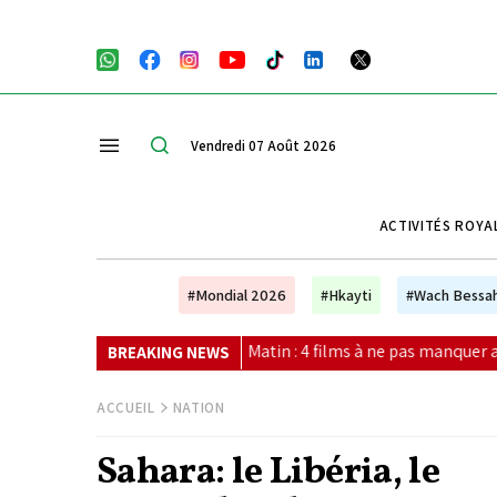
Vendredi 07 Août 2026
ACTIVITÉS ROYA
#Mondial 2026
#Hkayti
#Wach Bessa
 Le Matin : 4 films à ne pas manquer au cinéma ce week-end
|
BREAKING NEWS
ACCUEIL
NATION
Sahara: le Libéria, le