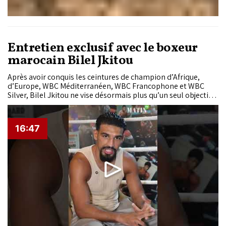
Entretien exclusif avec le boxeur
marocain Bilel Jkitou
Après avoir conquis les ceintures de champion d’Afrique,
d’Europe, WBC Méditerranéen, WBC Francophone et WBC
Silver, Bilel Jkitou ne vise désormais plus qu’un seul objectif :
devenir champion du monde. À la Fight Academy de
Marrakech, le boxeur marocain, crédité de 21 victoires en 23
combats professionnels, s’est confié au «Matin»...
16:47