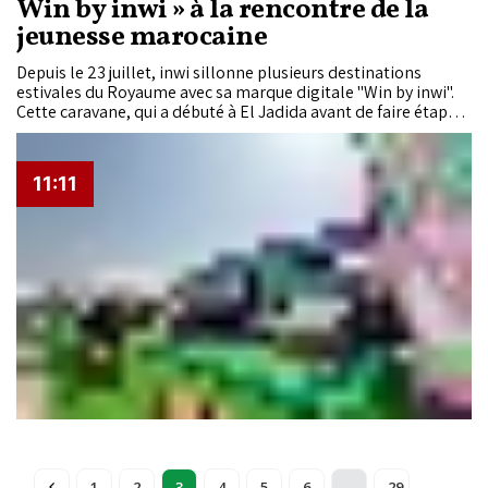
Win by inwi » à la rencontre de la
jeunesse marocaine
Depuis le 23 juillet, inwi sillonne plusieurs destinations
estivales du Royaume avec sa marque digitale "Win by inwi".
Cette caravane, qui a débuté à El Jadida avant de faire étape à
Bouznika puis Tanger, propose aux jeunes Marocains des
espaces de découverte, de personnalisation de l'offre mobile,
des animations interactives et des activités de
11:11
divertissement, dans le cadre de la campagne « 3ADI JIDAN ».
...
1
2
3
4
5
6
29