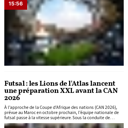
la reprise officielle de la saison. Pour les nombreux
15:56
supporters marocains, dont la passion pour le Barça ne s'est
jamais démentie, l'événement s'annonce déjà comme l'un des
temps forts sportifs de l'été 2026 dans la ville du Détroit.
Futsal : les Lions de l'Atlas lancent
une préparation XXL avant la CAN
2026
À l’approche de la Coupe d’Afrique des nations (CAN 2026),
prévue au Maroc en octobre prochain, l’équipe nationale de
futsal passe à la vitesse supérieure. Sous la conduite de
Hicham Dguig, les Lions de l’Atlas s’apprêtent à vivre une
rentrée particulièrement intense avec une série de huit