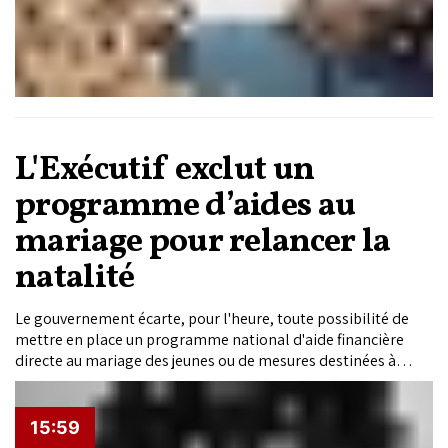
L'Exécutif exclut un
programme d’aides au
mariage pour relancer la
natalité
Le gouvernement écarte, pour l'heure, toute possibilité de
mettre en place un programme national d'aide financière
directe au mariage des jeunes ou de mesures destinées à
stimuler la natalité. Dans une réponse écrite au conseiller
parlementaire Khalid Essatte, la ministre de la Solidarité, de
l'insertion sociale et de la famille, Naïma Ben Yahia, affirme
15:59
que l'Exécutif privilégie une approche globale fondée sur le