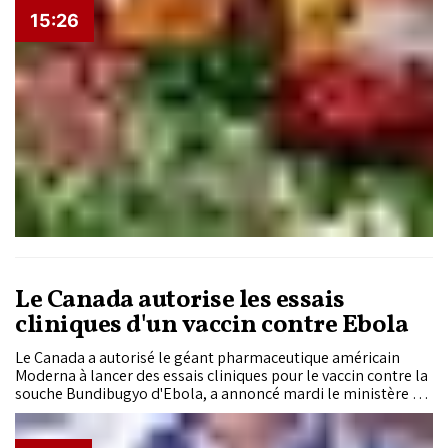
baisse. Le marché des fruits, en revanche, affiche des
15:26
évolutions plus contrastées, entre stabilité de certaines
références et variations sur les produits de saison.
Le Canada autorise les essais
cliniques d'un vaccin contre Ebola
Le Canada a autorisé le géant pharmaceutique américain
Moderna à lancer des essais cliniques pour le vaccin contre la
souche Bundibugyo d'Ebola, a annoncé mardi le ministère de
la Santé canadien.