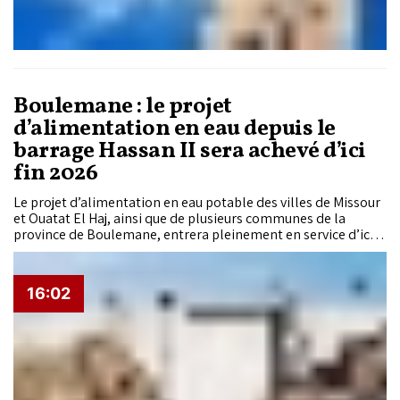
Boulemane : le projet
d’alimentation en eau depuis le
barrage Hassan II sera achevé d’ici
fin 2026
Le projet d’alimentation en eau potable des villes de Missour
et Ouatat El Haj, ainsi que de plusieurs communes de la
province de Boulemane, entrera pleinement en service d’ici
la fin de 2026. Doté d’un investissement de près de 251
millions de dirhams, ce chantier structurant permettra de
sécuriser durablement l’approvisionnement en eau de près
16:02
de 130.000 habitants, tout en renforçant la résilience de la
région face au stress hydrique et aux effets du changement
climatique.