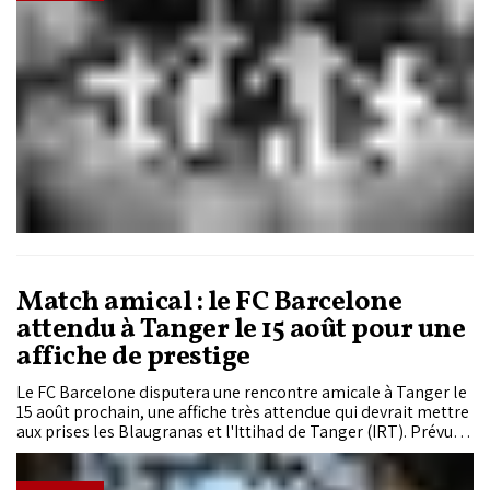
renforcement des politiques familiales, l'amélioration des
services publics et l'accompagnement des familles, estimant
que les défis démographiques ne peuvent être résolus par les
seules incitations financières.
Match amical : le FC Barcelone
attendu à Tanger le 15 août pour une
affiche de prestige
Le FC Barcelone disputera une rencontre amicale à Tanger le
15 août prochain, une affiche très attendue qui devrait mettre
aux prises les Blaugranas et l'Ittihad de Tanger (IRT). Prévu au
Grand Stade de Tanger, ce rendez-vous de prestige s'inscrit
dans le cadre de la préparation estivale du club catalan avant