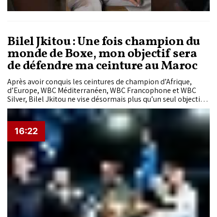
Bilel Jkitou : Une fois champion du
monde de Boxe, mon objectif sera
de défendre ma ceinture au Maroc
Après avoir conquis les ceintures de champion d’Afrique,
d’Europe, WBC Méditerranéen, WBC Francophone et WBC
Silver, Bilel Jkitou ne vise désormais plus qu’un seul objectif :
devenir champion du monde. À la Fight Academy de
Marrakech, le boxeur marocain, crédité de 21 victoires en 23
combats professionnels, s’est confié au «Matin» sur son
16:22
ascension, ses principales sources d’inspiration et sa volonté
de remonter sur le ring pour disputer le combat le plus
important de sa carrière.