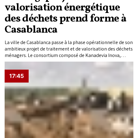
valorisation énergétique
des déchets prend forme à
Casablanca
La ville de Casablanca passe à la phase opérationnelle de son
ambitieux projet de traitement et de valorisation des déchets
ménagers. Le consortium composé de Kanadevia Inova,
Nareva et Itochu a signé le contrat de concession avec la
Commune de Casablanca ainsi que les accords de rachat de
l'électricité avec SRM Casablanca-Settat et l'ONEE, ouvrant la
17:45
voie au lancement des travaux préparatoires.