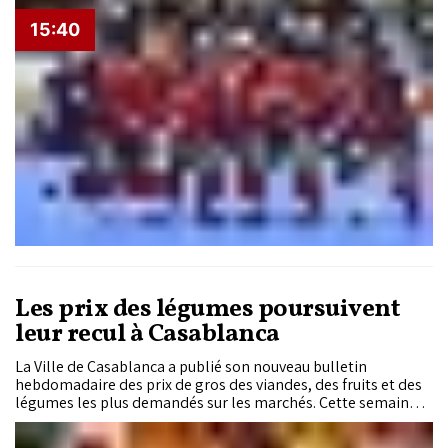
rencontres amicales face à des adversaires issus de trois
15:40
continents. Ce vaste programme, qui débutera au Complexe
Mohammed VI de football à Salé par une double
confrontation contre la Bosnie-Herzégovine, doit permettre
au triple champion d’Afrique de se mesurer à des styles de jeu
variés afin d’aborder le rendez-vous continental dans les
meilleures dispositions.
Les prix des légumes poursuivent
leur recul à Casablanca
La Ville de Casablanca a publié son nouveau bulletin
hebdomadaire des prix de gros des viandes, des fruits et des
légumes les plus demandés sur les marchés. Cette semaine,
plusieurs légumes poursuivent leur repli, tandis que les
viandes rouges enregistrent de légers ajustements à la