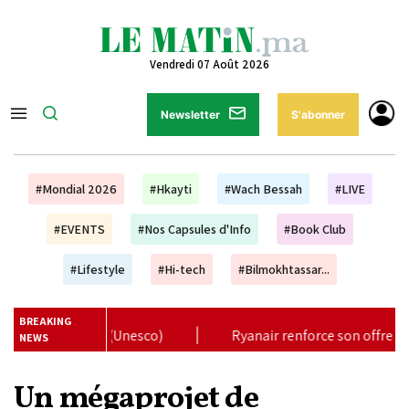
Vendredi 07 Août 2026
Newsletter
S'abonner
#Mondial 2026
#Hkayti
#Wach Bessah
#LIVE
#EVENTS
#Nos Capsules d'Info
#Book Club
#Lifestyle
#Hi-tech
#Bilmokhtassar...
BREAKING
|
Ryanair renforce son offre au Maroc avec 17 nouvelles lign
NEWS
Un mégaprojet de