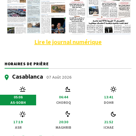
Lire le journal numérique
HORAIRES DE PRIÈRE
Casablanca
07 Août 2026
05:08
06:44
13:41
AS-SOBH
CHOROQ
DOHR
17:19
20:30
21:52
ASR
MAGHRIB
ICHAE