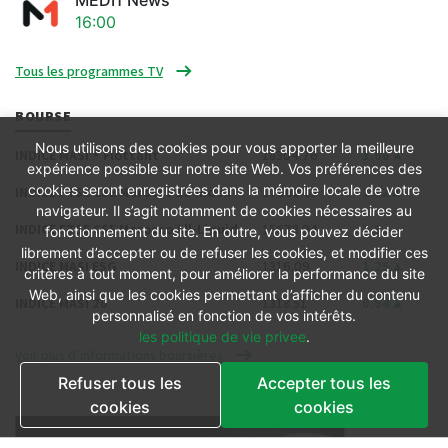
MEDI1 News
16:00
Tous les programmes TV
BOURSE
Nous utilisons des cookies pour vous apporter la meilleure
INDICE MASI ® Flottant
18304.76
1.06
expérience possible sur notre site Web. Vos préférences des
cookies seront enregistrées dans la mémoire locale de votre
INDICE FTSE CSE Morocco 15 Index
17263.03
1.32
navigateur. Il s’agit notamment de cookies nécessaires au
INDICE FTSE CSE Morocco All-Liquid
15678.94
1.3
fonctionnement du site. En outre, vous pouvez décider
librement d’accepter ou de refuser les cookies, et modifier ces
INDICE MASI ESG
1316.09
1.25
critères à tout moment, pour améliorer la performance du site
Web, ainsi que les cookies permettant d’afficher du contenu
INDICE MASI 20
1318.51
0.94
personnalisé en fonction de vos intérêts.
les politique de vie privee
.
Voir plus d’informations boursières
Refuser tous les
Accepter tous les
cookies
cookies