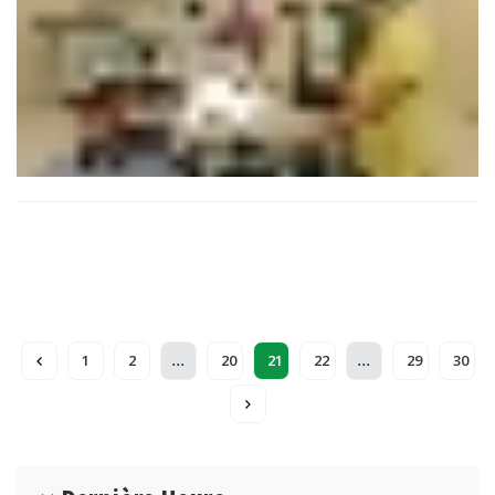
systèmes de soins africains et faire émerger un modèle de
formation pensé depuis le continent, pour le continent.
...
...
1
2
20
21
22
29
30