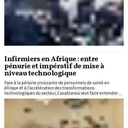
Infirmiers en Afrique : entre
pénurie et impératif de mise à
niveau technologique
Face à la pénurie croissante de personnels de santé en
Afrique et à l’accélération des transformations
technologiques du secteur, Casablanca veut faire entendre
une voix continentale. Réunie du 14 au 16 mai à l’Université
Mohammed VI des sciences et de la santé, la deuxième
édition du Congrès africain des sciences infirmières et
professions de la santé (CASIPS) a rassemblé plusieurs
centaines d’experts, universitaires et décideurs autour d’une
même ambition : ancrer les pratiques avancées au cœur des