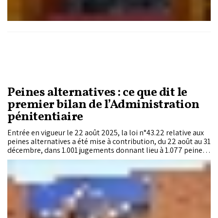
Peines alternatives : ce que dit le
premier bilan de l’Administration
pénitentiaire
Entrée en vigueur le 22 août 2025, la loi n°43.22 relative aux
peines alternatives a été mise à contribution, du 22 août au 31
décembre, dans 1.001 jugements donnant lieu à 1.077 peines
alternatives prononcées. Sur les 743 décisions d'exécution
émises par les autorités judiciaires, 606 personnes
incarcérées ont été libérées. Le rapport d'activité 2025 de la
Délégation générale à l'administration pénitentiaire et à la
réinsertion, rendu public le 6 mai 2026, livre la première
typologie chiffrée d'une réforme attendue depuis des années.
Les amendes journalières dominent, le travail d'intérêt