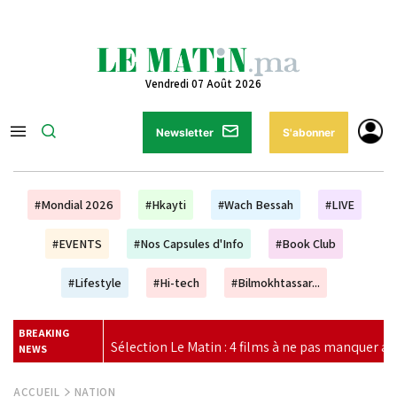
Vendredi 07 Août 2026
Newsletter
S'abonner
#Mondial 2026
#Hkayti
#Wach Bessah
#LIVE
#EVENTS
#Nos Capsules d'Info
#Book Club
#Lifestyle
#Hi-tech
#Bilmokhtassar...
BREAKING
atin : 4 films à ne pas manquer au cinéma ce week-end
|
V
NEWS
ACCUEIL
NATION