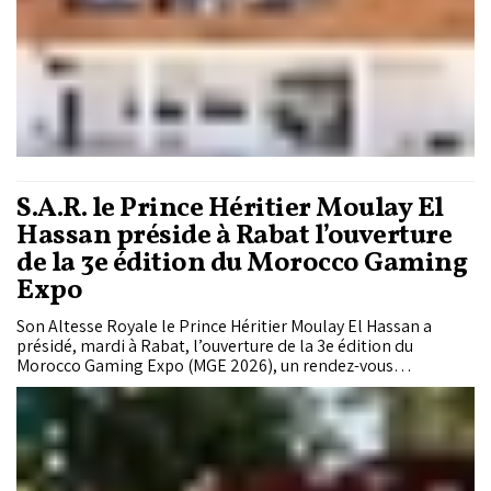
général s'installe, la surveillance électronique demeure
marginale avec douze cas. Trente et un refus d'exécution et
vingt violations ont par ailleurs été enregistrés, posant la
question des conditions de réussite à long terme.
S.A.R. le Prince Héritier Moulay El
Hassan préside à Rabat l’ouverture
de la 3e édition du Morocco Gaming
Expo
Son Altesse Royale le Prince Héritier Moulay El Hassan a
présidé, mardi à Rabat, l’ouverture de la 3e édition du
Morocco Gaming Expo (MGE 2026), un rendez-vous
incontournable des jeunes passionnés, des professionnels et
des acteurs de l’industrie du gaming, organisé du 20 au 24
mai sous le Haut Patronage de Sa Majesté le Roi Mohammed
VI, que Dieu L’assiste.