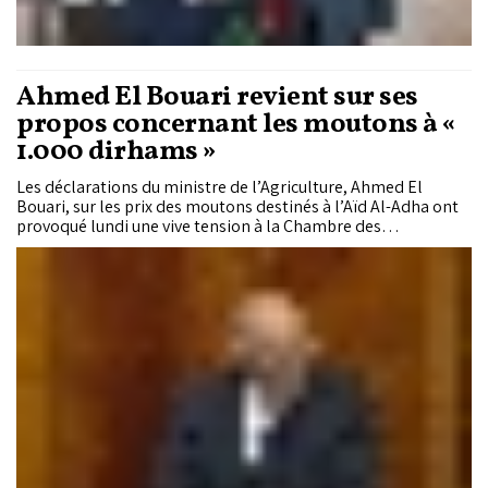
Ahmed El Bouari revient sur ses
propos concernant les moutons à «
1.000 dirhams »
Les déclarations du ministre de l’Agriculture, Ahmed El
Bouari, sur les prix des moutons destinés à l’Aïd Al-Adha ont
provoqué lundi une vive tension à la Chambre des
représentants, jusqu’à entraîner une altercation entre des
députés du PJD et le président de séance, Driss Chetibi.
Contesté par plusieurs parlementaires après avoir affirmé
que des moutons étaient vendus à partir de 1.000 dirhams, le
ministre est finalement revenu sur ses propos avant la levée
de la séance, reconnaissant une erreur sur les chiffres
avancés.