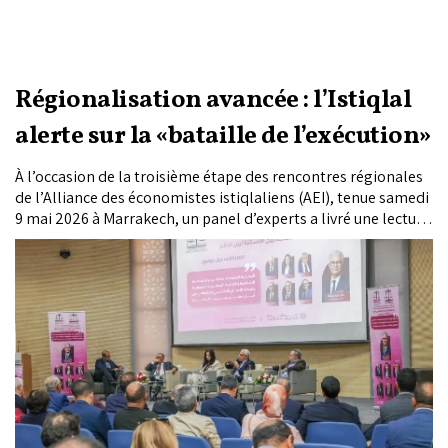
Régionalisation avancée : l’Istiqlal
alerte sur la «bataille de l’exécution»
À l’occasion de la troisième étape des rencontres régionales
de l’Alliance des économistes istiqlaliens (AEI), tenue samedi
9 mai 2026 à Marrakech, un panel d’experts a livré une lecture
sans complaisance des conditions de réussite de la
régionalisation avancée. Aux côtés de Nizar Baraka, secrétaire
général du Parti de l’Istiqlal, et de Abdellatif Maâzouz,
président de l’AEI et de la région de Casablanca-Settat,
l’universitaire Abdellatif Komat, le consultant en
développement territorial Youssef Tazi Mzaalek et l’experte
en développement durable Nadia Zeddou ont convergé vers
un même constat : les 210 milliards de dirhams mobilisés sur
huit ans ne produiront leurs effets que si le Royaume gagne,
en parallèle, la bataille de l’exécution, des compétences