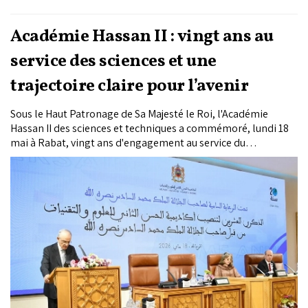
Académie Hassan II : vingt ans au
service des sciences et une
trajectoire claire pour l’avenir
Sous le Haut Patronage de Sa Majesté le Roi, l'Académie
Hassan II des sciences et techniques a commémoré, lundi 18
mai à Rabat, vingt ans d'engagement au service du
développement scientifique national. Soixante sessions
ordinaires, 18 sessions plénières solennelles, 59 projets de
recherche financés, 148 bourses d'excellence octroyées : un
bilan qui dessine la trajectoire d'une institution devenue un
pilier discret, mais essentiel de l'édifice scientifique marocain.