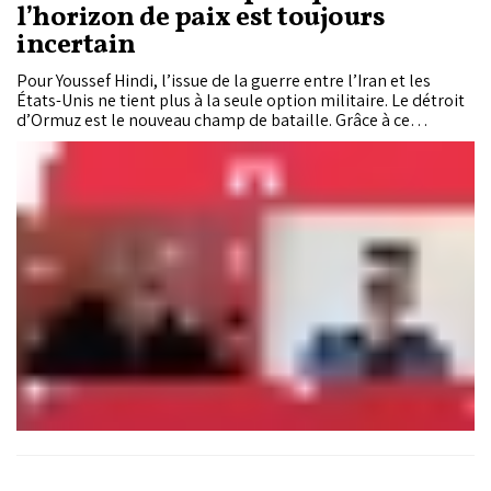
l’horizon de paix est toujours
incertain
Pour Youssef Hindi, l’issue de la guerre entre l’Iran et les
États-Unis ne tient plus à la seule option militaire. Le détroit
d’Ormuz est le nouveau champ de bataille. Grâce à ce
passage, Téhéran aurait converti la pression militaire subie
en levier de négociation face à Washington, en message
adressé aux pays voisins et en point de tension pour les
équilibres énergétiques, commerciaux et alimentaires. Invité
de «L’Info en Face», l’essayiste, géopolitologue et spécialiste
du messianisme estime que l’hypothèse de la paix est pour le
moins improbable, compte tenu de l’enchevêtrement de
plusieurs facteurs qui opposent parfois les intérêts des
parties prenantes.