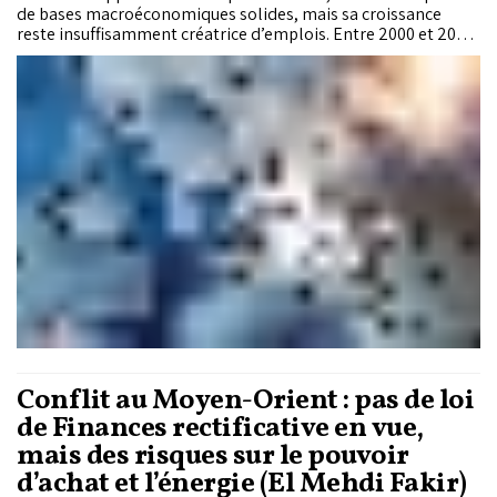
de bases macroéconomiques solides, mais sa croissance
reste insuffisamment créatrice d’emplois. Entre 2000 et 2024,
la population en âge de travailler a progressé beaucoup plus
vite que l’emploi, révélant des contraintes structurelles
persistantes. L’institution estime qu’un programme
coordonné de réformes pourrait générer jusqu’à 1,7 million
d’emplois supplémentaires d’ici 2035 et porter le PIB réel à
un niveau nettement supérieur à la trajectoire actuelle.
Conflit au Moyen-Orient : pas de loi
de Finances rectificative en vue,
mais des risques sur le pouvoir
d’achat et l’énergie (El Mehdi Fakir)