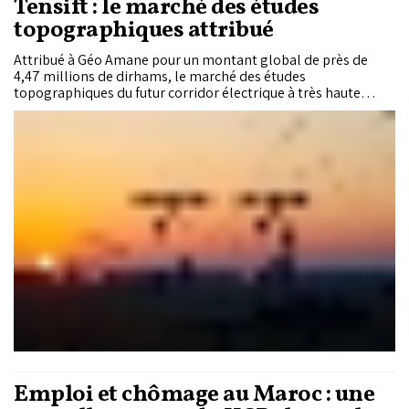
Tensift : le marché des études
topographiques attribué
Attribué à Géo Amane pour un montant global de près de
4,47 millions de dirhams, le marché des études
topographiques du futur corridor électrique à très haute
tension entre Boujdour et Tensift marque une nouvelle
avancée dans la mise en œuvre de l’autoroute électrique Sud-
Centre. Cette mission clé vise à définir le tracé optimal et à
préparer le terrain pour le déploiement de cette
infrastructure stratégique dédiée à l’acheminement des
énergies renouvelables.
Emploi et chômage au Maroc : une