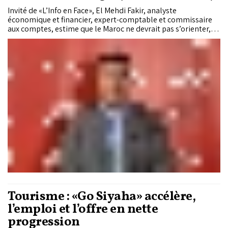
Invité de «L’Info en Face», El Mehdi Fakir, analyste
économique et financier, expert-comptable et commissaire
aux comptes, estime que le Maroc ne devrait pas s’orienter, à
ce stade, vers une loi de Finances rectificative malgré la
flambée des prix de l’énergie et les tensions persistantes au
Moyen-Orient. Selon lui, les mécanismes d’ajustement
budgétaire, les subventions ciblées et les marges de
manœuvre encore disponibles permettent d’absorber le choc
à court terme. Mais l’expert met en garde contre des risques
plus profonds : inflation durable, déficit commercial
structurel, épuisement du pouvoir d’achat, dépendance
énergétique et insuffisance d’une véritable gestion globale
des risques.
Tourisme : «Go Siyaha» accélère,
l’emploi et l’offre en nette
progression