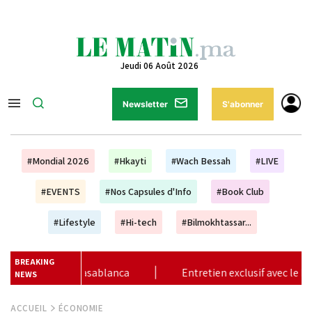
Jeudi 06 Août 2026
Newsletter
S'abonner
#Mondial 2026
#Hkayti
#Wach Bessah
#LIVE
#EVENTS
#Nos Capsules d'Info
#Book Club
#Lifestyle
#Hi-tech
#Bilmokhtassar...
BREAKING
ntretien exclusif avec le boxeur marocain Bilel Jkitou
|
Va
NEWS
ACCUEIL
ÉCONOMIE