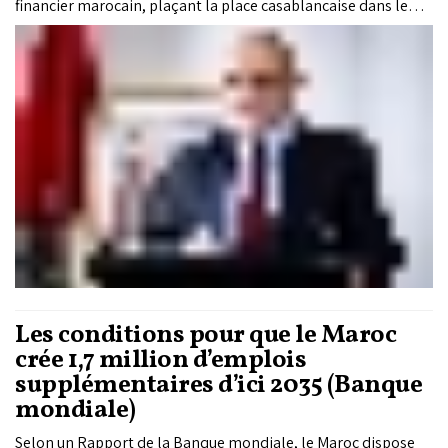
financier marocain, plaçant la place casablancaise dans le
cercle restreint des places africaines dotées de produits
dérivés. Dans un entretien accordé à Le Matin, Brahim
Benjelloun Touimi, président du Conseil d’administration de
la Bourse de Casablanca, détaille les ambitions derrière ce
chantier structurant, qui visent à renforcer la liquidité,
répondre à une demande réelle en instruments de couverture
et positionner Casablanca comme un hub financier de
référence à l’échelle africaine.
Les conditions pour que le Maroc
crée 1,7 million d’emplois
supplémentaires d’ici 2035 (Banque
mondiale)
Selon un Rapport de la Banque mondiale, le Maroc dispose