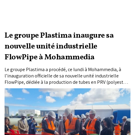
Le groupe Plastima inaugure sa
nouvelle unité industrielle
FlowPipe à Mohammedia
Le groupe Plastima a procédé, ce lundi à Mohammedia, à
l’inauguration officielle de sa nouvelle unité industrielle
FlowPipe, dédiée à la production de tubes en PRV (polyester
renforcé de fibres de verre), en présence de Ryad Mezzour,
ministre de l’Industrie et du Commerce. Ce projet s’inscrit
dans le cadre d’une convention d’investissement signée en
décembre 2024 entre le groupe et le gouvernement
marocain. Il représente un investissement global de 52
millions de dirhams et permettra la création de 83 emplois
stables.