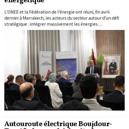
énergétique
L’ONEE et la Fédération de l’énergie ont réuni, fin avril
dernier à Marrakech, les acteurs du secteur autour d’un défi
stratégique : intégrer massivement les énergies
renouvelables – déjà à 47% du mix national – sans fragiliser
l’équilibre du réseau électrique. Pour y répondre, l’ONEE mise
sur plus de 3.500 MW de stockage, 4.500 MW de moyens
flexibles au gaz naturel et 6.000 km de nouvelles lignes à très
haute tension, dans le cadre d’un programme
d’investissement massif dépassant 180 milliards de dirhams
à l’horizon 2030.
Autouroute électrique Boujdour-