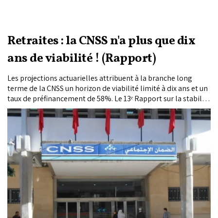
Retraites : la CNSS n'a plus que dix
ans de viabilité ! (Rapport)
Les projections actuarielles attribuent à la branche long
terme de la CNSS un horizon de viabilité limité à dix ans et un
taux de préfinancement de 58%. Le 13ᵉ Rapport sur la stabilité
financière appelle à des ajustements portant sur les
cotisations, l’âge de départ et les règles d’acquisition des
droits, alors que les régimes de retraite ont versé davantage
de prestations qu’ils n’ont collecté de cotisations en 2025.