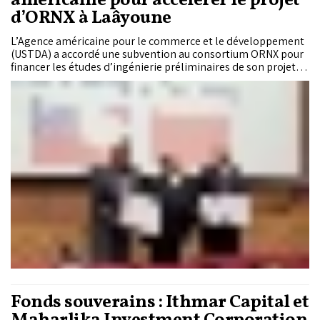
américaine pour accélérer le projet
d’ORNX à Laâyoune
L’Agence américaine pour le commerce et le développement
(USTDA) a accordé une subvention au consortium ORNX pour
financer les études d’ingénierie préliminaires de son projet
de production d’ammoniac vert à Laâyoune. Ce soutien, qui
s’inscrit dans le cadre d’un partenariat entre entreprises
marocaines et américaines, marque une nouvelle étape dans
le développement de ce projet stratégique et illustre le
renforcement de la coopération économique entre le Maroc
et les États-Unis.
Fonds souverains : Ithmar Capital et