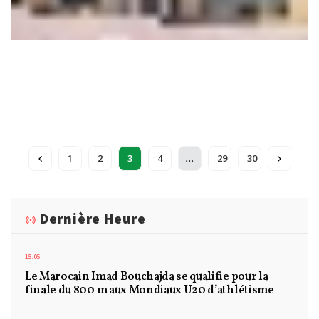
...
1
2
3
4
29
30
Dernière Heure
15:05
Le Marocain Imad Bouchajda se qualifie pour la
finale du 800 m aux Mondiaux U20 d’athlétisme