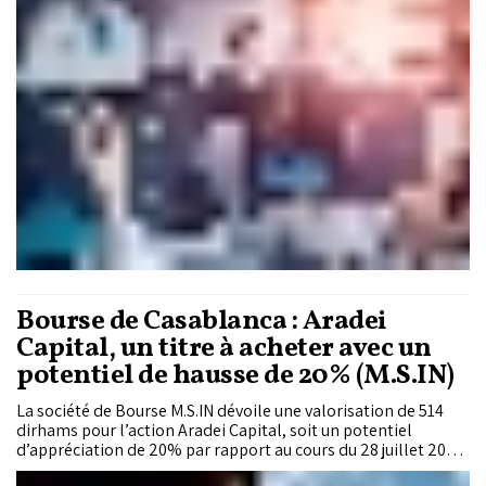
secteur a également bénéficié d’un afflux inédit de nouveaux
investisseurs, avec plus de 401.000 comptes-titres recensés à
fin 2025.
Bourse de Casablanca : Aradei
Capital, un titre à acheter avec un
potentiel de hausse de 20% (M.S.IN)
La société de Bourse M.S.IN dévoile une valorisation de 514
dirhams pour l’action Aradei Capital, soit un potentiel
d’appréciation de 20% par rapport au cours du 28 juillet 2026.
La recommandation d'achat du titre repose sur la montée en