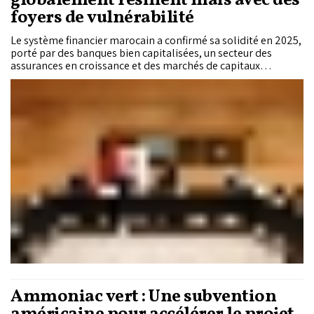
globalement résilient mais avec des
foyers de vulnérabilité
Le système financier marocain a confirmé sa solidité en 2025,
porté par des banques bien capitalisées, un secteur des
assurances en croissance et des marchés de capitaux
particulièrement dynamiques. Mais, derrière cette résilience
d’ensemble, persistent plusieurs foyers de vulnérabilité :
l’accélération de l’endettement des ménages, le niveau élevé
des créances en souffrance des entreprises et les
déséquilibres structurels des régimes de retraite. Autant de
signaux de vigilance mis en évidence par le Rapport sur la
stabilité financière, présenté lundi dernier à Rabat par des
responsables de Bank Al-Maghrib, de l’Acaps et de l’AMMC.
Ammoniac vert : Une subvention