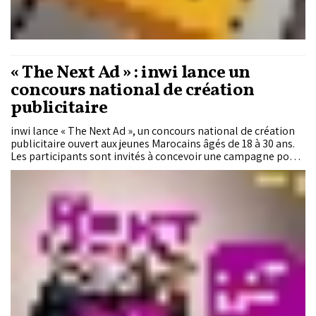
« The Next Ad » : inwi lance un
concours national de création
publicitaire
inwi lance « The Next Ad », un concours national de création
publicitaire ouvert aux jeunes Marocains âgés de 18 à 30 ans.
Les participants sont invités à concevoir une campagne pour
la marque. Les douze finalistes bénéficieront d'un bootcamp
encadré par des professionnels avant une finale à
Casablanca, où trois lauréats décrocheront des contrats de
collaboration avec l'opérateur.