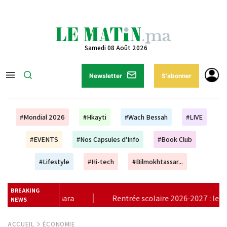
Samedi 08 Août 2026
Newsletter
S'abonner
#Mondial 2026
#Hkayti
#Wach Bessah
#LIVE
#EVENTS
#Nos Capsules d'Info
#Book Club
#Lifestyle
#Hi-tech
#Bilmokhtassar...
BREAKING
e scolaire 2026-2027 : le calendrier maintenu, aucun report prévu
NEWS
ACCUEIL
ÉCONOMIE