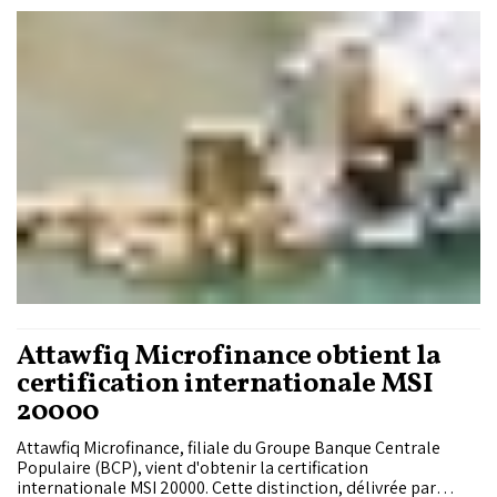
dirhams l’an dernier. Derrière ce chiffre se confirme une
réorientation structurelle de l’épargne : les dépôts à terme,
en repli constant depuis une décennie, cèdent du terrain face
aux placements liquides, à l’assurance Vie et surtout aux
valeurs mobilières, dont l’encours a bondi de plus de 40%.
Attawfiq Microfinance obtient la
certification internationale MSI
20000
Attawfiq Microfinance, filiale du Groupe Banque Centrale
Populaire (BCP), vient d'obtenir la certification
internationale MSI 20000. Cette distinction, délivrée par