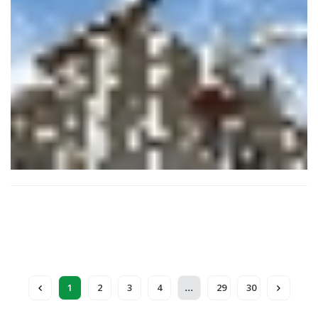
l'économie nationale, et d'en dessiner l'avenir au-delà de
2028.
...
1
2
3
4
29
30