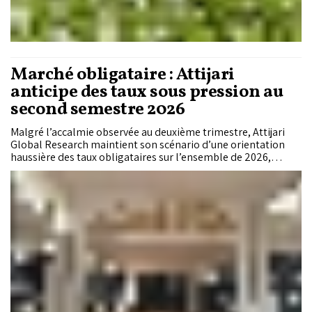
Marché obligataire : Attijari
anticipe des taux sous pression au
second semestre 2026
Malgré l’accalmie observée au deuxième trimestre, Attijari
Global Research maintient son scénario d’une orientation
haussière des taux obligataires sur l’ensemble de 2026,
particulièrement sur les maturités moyennes et longues. Si
l’amélioration des finances publiques et le recours du Trésor
aux financements extérieurs offrent un certain soutien au
marché, la hausse du pétrole, les tensions géopolitiques et le
maintien de politiques monétaires restrictives à
l’international réduisent la visibilité pour le second semestre.