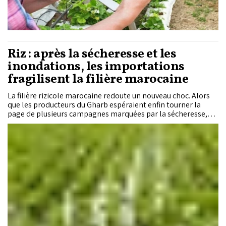
Riz : après la sécheresse et les
inondations, les importations
fragilisent la filière marocaine
La filière rizicole marocaine redoute un nouveau choc. Alors
que les producteurs du Gharb espéraient enfin tourner la
page de plusieurs campagnes marquées par la sécheresse,
les intempéries de cette année ont été suivies d'une autre
menace : l'accumulation des stocks et la progression des
importations. Des industriels alertent sur le risque d'une
rupture de toute la chaîne de valeur si aucune décision
n'intervient rapidement.