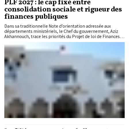
PLF 2027 : le cap fixé entre
consolidation sociale et rigueur des
finances publiques
Dans sa traditionnelle Note d’orientation adressée aux
départements ministériels, le Chef du gouvernement, Aziz
Akhannouch, trace les priorités du Projet de loi de Finances
2027. Entre poursuite de la généralisation de la protection
sociale, réduction des disparités territoriales et maîtrise du
déficit budgétaire, l’Exécutif veut consolider une trajectoire
macroéconomique jugée résiliente malgré un contexte
international incertain.