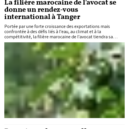
La filière marocaine de l’avocat se
donne un rendez-vous
international à Tanger
Portée par une forte croissance des exportations mais
confrontée à des défis liés à l'eau, au climat et à la
compétitivité, la filière marocaine de l'avocat tiendra sa
première conférence internationale le 30 septembre à
Tanger. Baptisée «Morocco Avocado Conference 2026», cette
rencontre ambitionne de réunir l'ensemble des acteurs du
secteur autour des enjeux techniques, commerciaux et
environnementaux qui façonneront son avenir.