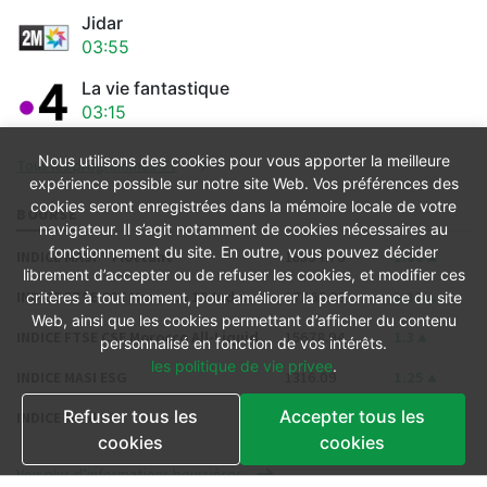
Jidar
03:55
La vie fantastique
03:15
Nous utilisons des cookies pour vous apporter la meilleure
Tous les programmes TV
expérience possible sur notre site Web. Vos préférences des
cookies seront enregistrées dans la mémoire locale de votre
BOURSE
navigateur. Il s’agit notamment de cookies nécessaires au
fonctionnement du site. En outre, vous pouvez décider
INDICE MASI ® Flottant
18304.76
1.06
librement d’accepter ou de refuser les cookies, et modifier ces
INDICE FTSE CSE Morocco 15 Index
17263.03
1.32
critères à tout moment, pour améliorer la performance du site
Web, ainsi que les cookies permettant d’afficher du contenu
INDICE FTSE CSE Morocco All-Liquid
15678.94
1.3
personnalisé en fonction de vos intérêts.
les politique de vie privee
.
INDICE MASI ESG
1316.09
1.25
Refuser tous les
Accepter tous les
INDICE MASI 20
1318.51
0.94
cookies
cookies
Voir plus d’informations boursières