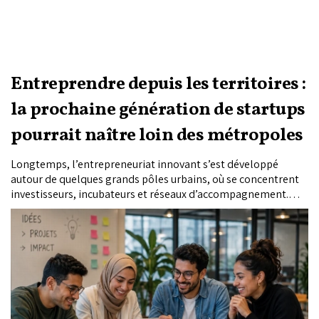
Entreprendre depuis les territoires :
la prochaine génération de startups
pourrait naître loin des métropoles
Longtemps, l’entrepreneuriat innovant s’est développé
autour de quelques grands pôles urbains, où se concentrent
investisseurs, incubateurs et réseaux d’accompagnement.
Mais l’essor de l’intelligence artificielle, l’accélération de la
transformation numérique et les nouveaux programmes de
formation pourraient redistribuer les cartes. Pour Ali Kettani,
banquier d’affaires et spécialiste du financement des startups
et des PME au Maroc et en Afrique, la prochaine vague
entrepreneuriale pourrait bien émerger des territoires, à
condition de miser sur les infrastructures, les compétences et
les écosystèmes locaux.