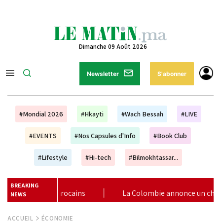
Dimanche 09 Août 2026
Newsletter
S'abonner
#Mondial 2026
#Hkayti
#Wach Bessah
#LIVE
#EVENTS
#Nos Capsules d'Info
#Book Club
#Lifestyle
#Hi-tech
#Bilmokhtassar...
BREAKING
ie annonce un changement de sa position et reconnaît la souvera
NEWS
ACCUEIL
ÉCONOMIE