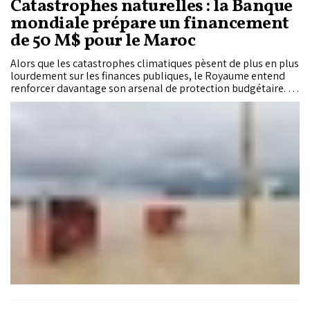
Catastrophes naturelles : la Banque
mondiale prépare un financement
de 50 M$ pour le Maroc
Alors que les catastrophes climatiques pèsent de plus en plus
lourdement sur les finances publiques, le Royaume entend
renforcer davantage son arsenal de protection budgétaire. La
Banque mondiale prépare ainsi un financement de 50
millions de dollars sous forme de ligne de crédit mobilisable
immédiatement en cas de catastrophe en faveur du Maroc.
Bien plus qu’un simple appui financier, cette opération
viendra accompagner un nouveau cycle de réformes visant à
consolider la résilience du Royaume, depuis le financement
des risques jusqu’à la planification territoriale, en passant par
les systèmes d’alerte précoce et la gouvernance des
infrastructures stratégiques.