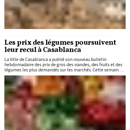
Les prix des légumes poursuivent
leur recul à Casablanca
La Ville de Casablanca a publié son nouveau bulletin
hebdomadaire des prix de gros des viandes, des fruits et des
légumes les plus demandés sur les marchés. Cette semaine,
plusieurs légumes poursuivent leur repli, tandis que les
viandes rouges enregistrent de légers ajustements à la
baisse. Le marché des fruits, en revanche, affiche des
évolutions plus contrastées, entre stabilité de certaines
références et variations sur les produits de saison.