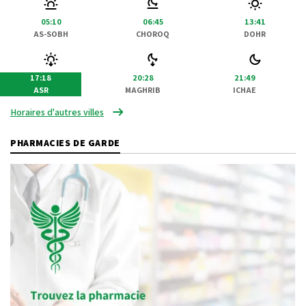
05:10
06:45
13:41
AS-SOBH
CHOROQ
DOHR
17:18
20:28
21:49
ASR
MAGHRIB
ICHAE
Horaires d'autres villes
PHARMACIES DE GARDE