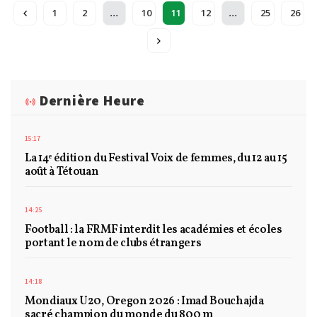
...
...
1
2
10
11
12
25
26
Dernière Heure
15:17
La 14ᵉ édition du Festival Voix de femmes, du 12 au 15
août à Tétouan
14:25
Football : la FRMF interdit les académies et écoles
portant le nom de clubs étrangers
14:18
Mondiaux U20, Oregon 2026 : Imad Bouchajda
sacré champion du monde du 800 m