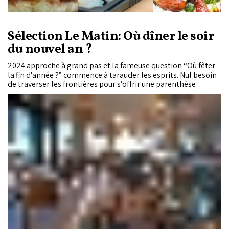
Sélection Le Matin: Où dîner le soir
du nouvel an ?
2024 approche à grand pas et la fameuse question “Où fêter
la fin d'année ?” commence à tarauder les esprits. Nul besoin
de traverser les frontières pour s’offrir une parenthèse
dépaysante, le Maroc rassemble un large choix de
destinations pour finir l’année en beauté. “Le Matin” a
sélectionné sept adresses pour vos célébrations.