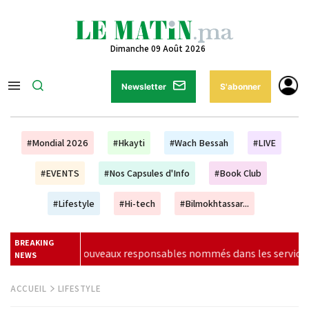
Dimanche 09 Août 2026
Newsletter
S'abonner
#Mondial 2026
#Hkayti
#Wach Bessah
#LIVE
#EVENTS
#Nos Capsules d'Info
#Book Club
#Lifestyle
#Hi-tech
#Bilmokhtassar...
BREAKING
 dans les services de police de 13 villes
|
CAN féminine 
NEWS
ACCUEIL
LIFESTYLE