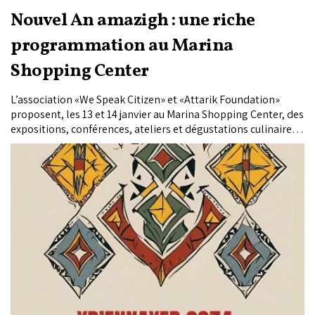
Nouvel An amazigh : une riche
programmation au Marina
Shopping Center
L’association «We Speak Citizen» et «Attarik Foundation»
proposent, les 13 et 14 janvier au Marina Shopping Center, des
expositions, conférences, ateliers et dégustations culinaires
pour célébrer la culture et le patrimoine amazighs. Les
photographes Abdellah Azizi et Ken Wong Youk Hong
proposent une exposition où ils capturent la richesse visuelle
de la culture amazighe.