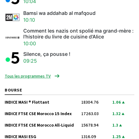
10:04
Bamsi wa addahab al mafqoud
10:10
Comment les nazis ont spolié ma grand-mère :
l'histoire du livre de cuisine d'Alice
10:00
Silence, ça pousse !
09:25
Tous les programmes TV
BOURSE
INDICE MASI ® Flottant
18304.76
1.06
INDICE FTSE CSE Morocco 15 Index
17263.03
1.32
INDICE FTSE CSE Morocco All-Liquid
15678.94
1.3
INDICE MASI ESG
1316.09
1.25