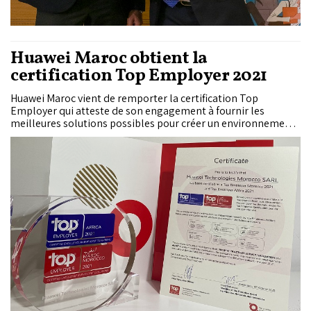
Huawei Maroc obtient la
certification Top Employer 2021
Huawei Maroc vient de remporter la certification Top
Employer qui atteste de son engagement à fournir les
meilleures solutions possibles pour créer un environnement
de travail et de vie privilégié à ses employés. En 20 ans de
présence dans le Royaume, Huawei Maroc s'est entretenu à
promouvoir et encourager l'innovation, l'éducation et la
formation aux TIC. L’entreprise a placé l’humain au cœur du
développement. Son programme Huawei ICT Academy
accessible dans vingt-et-une universités marocaines permet à
des étudiants d’accéder aux meilleures connaissances dans le
domaine des TIC et de participer au développement de...