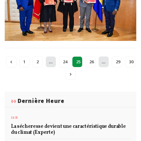
...
...
1
2
24
25
26
29
30
Dernière Heure
16:35
La sécheresse devient une caractéristique durable
du climat (Experte)