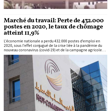
Marché du travail: Perte de 432.000
postes en 2020, le taux de chômage
atteint 11,9%
L'économie nationale a perdu 432.000 postes d'emploi en
2020, sous l'effet conjugué de la crise liée à la pandémie du
nouveau coronavirus (covid-19) et de la campagne agricole
"sèche", a indiqué le Haut-Commissariat au Plan (HCP). Cette
perte a concerné les deux milieux (295.000 en milieu rural et
137.000 en milieu urbain) et tous les secteurs d'activité
économique, à savoir les services (107.000), l'agriculture,
forêt et pêche (273.000), l'industrie y compris l'artisanat
(37.000) et les BTP (9.000), précise le HCP qui vient de publier
une note sur la situation du marché du travail. Par type
d'emploi, 255.000 postes d'emplois...