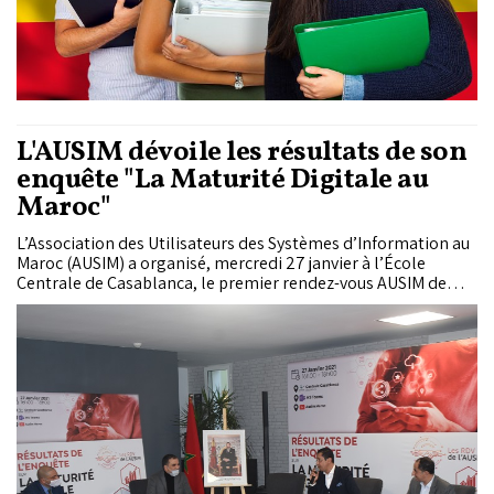
L'AUSIM dévoile les résultats de son
enquête "La Maturité Digitale au
Maroc"
L’Association des Utilisateurs des Systèmes d’Information au
Maroc (AUSIM) a organisé, mercredi 27 janvier à l’École
Centrale de Casablanca, le premier rendez-vous AUSIM de
l’année 2021 en format hybride. Cette rencontre a été
l'occasion de présenter les résultats de l’enquête réalisée sur
«La maturité digitale au Maroc et les besoins en acculturation
digitale». Une enquête à laquelle ont pris part plus de 70
dirigeants en charge des SI et/ou de la transformation
digitale dans des entreprises marocaines de différentes
tailles. «Nous avons questionné les dirigeants sur la maturité
digitale et surtout...