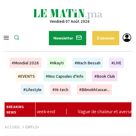
Vendredi 07 Août 2026
Newsletter
S'abonner
#Mondial 2026
#Hkayti
#Wach Bessah
#LIVE
#EVENTS
#Nos Capsules d'Info
#Book Club
#Lifestyle
#Hi-tech
#Bilmokhtassar...
BREAKING
ue de chaleur et averses orageuses de vendredi à dimanche (alert
NEWS
ACCUEIL
EMPLOI