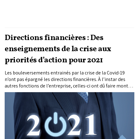
Directions financières : Des
enseignements de la crise aux
priorités d’action pour 2021
Les bouleversements entrainés par la crise de la Covid-19
n’ont pas épargné les directions financières. À l’instar des
autres fonctions de l’entreprise, celles-ci ont dû faire montre
d’agilité et d’adaptabilité pour pouvoir relever le défi.
Comment les directions financières ont-elles géré la
situation ? Quels enseignements en ont-elles tirés et quelles
pistes d’action ont-elles envisagées pour mieux appréhender
les enjeux qui se profilent en cette année 2021 et au-delà ?
Des éléments de réponses ont été apportés par la 9e édition
de l’étude annuelle par PwC France et Maghreb autour des
priorités du directeur financier. Retour sur les principales