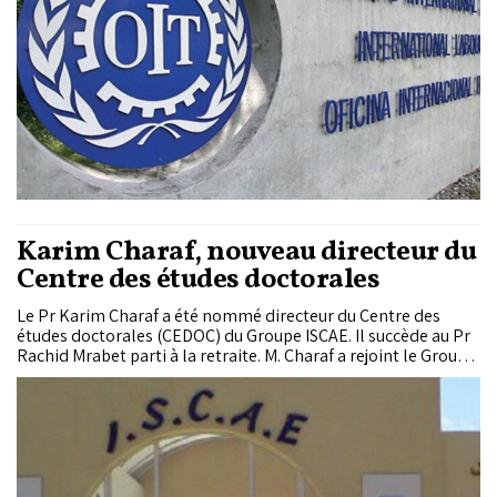
Karim Charaf, nouveau directeur du
Centre des études doctorales
Le Pr Karim Charaf a été nommé directeur du Centre des
études doctorales (CEDOC) du Groupe ISCAE. Il succède au Pr
Rachid Mrabet parti à la retraite. M. Charaf a rejoint le Groupe
ISCAE en tant qu’enseignant-chercheur en 2011, après son
expérience en tant que professeur permanent au sein de
Burgundy School Of Business. Titulaire d’un Doctorat en
contrôle de gestion à l’Université Nice Sophia Antipolis en
2009, le Pr Karim Charaf est l’auteur de plusieurs articles,
ouvrages et communications scientifiques sur la performance
globale, l’adoption et la mise en œuvre des innovations