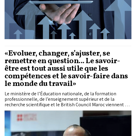
conclusions et enseignements de l’enquête.
«Évoluer, changer, s’ajuster, se
remettre en question... Le savoir-
être est tout aussi utile que les
compétences et le savoir-faire dans
le monde du travail»
Le ministère de l’Éducation nationale, de la formation
professionnelle, de l’enseignement supérieur et de la
recherche scientifique et le British Council Maroc viennent de
lancer la troisième édition du programme de compétences
de vie «Taqaddam» (Allez de l’avant) dans plusieurs
universités et établissements de formation professionnelle
au Maroc. Le programme vise à aider les jeunes à développer
des compétences essentielles à la vie pour pouvoir avancer