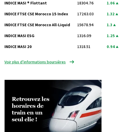
INDICE MASI ® Flottant
18304.76
1.06
INDICE FTSE CSE Morocco 15 Index
17263.03
1.32
INDICE FTSE CSE Morocco All-Liquid
15678.94
1.3
INDICE MASI ESG
1316.09
1.25
INDICE MASI 20
1318.51
0.94
Voir plus d’informations boursières