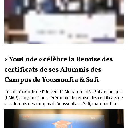
« YouCode » célèbre la Remise des
certificats de ses Alumnis des
Campus de Youssoufia & Safi
L'école YouCode de l'Université Mohammed VI Polytechnique
(UM6P) a organisé une cérémonie de remise des certificats de
ses alumnis des campus de Youssoufia et Safi, marquant la
réussite des promotions 2020, 2021, 2022 et 2023. Au total,
404 apprenants ont été certifiés après deux années d'études
intensives, suivant la pédagogie renommée de Simplon.Co.