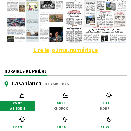
Lire le journal numérique
HORAIRES DE PRIÈRE
Casablanca
07 Août 2026
05:07
06:43
13:42
AS-SOBH
CHOROQ
DOHR
17:19
20:30
21:53