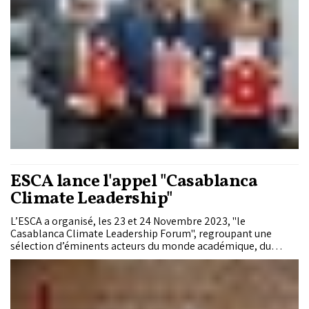
ESCA lance l'appel "Casablanca
Climate Leadership"
L’ESCA a organisé, les 23 et 24 Novembre 2023, "le
Casablanca Climate Leadership Forum", regroupant une
sélection d’éminents acteurs du monde académique, du
secteur privé, et des organisations internationales et de la
société civile, pour mener un dialogue pluriel sur les
stratégies de construction de collaborations synergétiques
pour l’action pour le climat en Afrique. A la fin de la 2ème
journée, les organisateurs ont lancé l'Appel de Casablanca