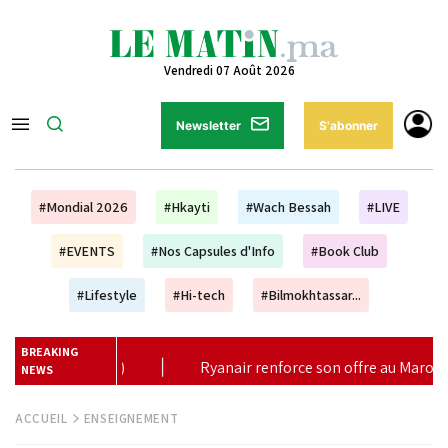
Vendredi 07 Août 2026
Newsletter
S'abonner
#Mondial 2026
#Hkayti
#Wach Bessah
#LIVE
#EVENTS
#Nos Capsules d'Info
#Book Club
#Lifestyle
#Hi-tech
#Bilmokhtassar...
BREAKING
enforce son offre au Maroc avec 17 nouvelles lignes pour l'hiver 20
NEWS
ACCUEIL
ENSEIGNEMENT