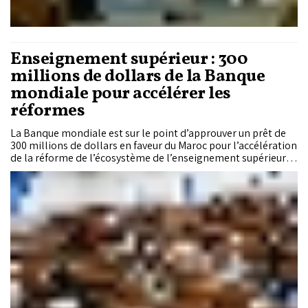
Enseignement supérieur : 300
millions de dollars de la Banque
mondiale pour accélérer les
réformes
La Banque mondiale est sur le point d’approuver un prêt de
300 millions de dollars en faveur du Maroc pour l’accélération
de la réforme de l’écosystème de l’enseignement supérieur,
de la recherche scientifique et de l’innovation. S’appuyant sur
le programme du gouvernement, le projet financé aidera
l’Exécutif à traduire sa vision en performances concrètes, en
se concentrant sur trois axes : l’amélioration de l’adéquation
des programmes avec le marché du travail, l’alignement de
la recherche scientifique sur les standards internationaux et
les priorités nationales ainsi que le renforcement de la
gouvernance au niveau central et des universités.