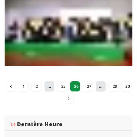
de conventions nationales et internationales avec des
partenaires institutionnels stratégiques dans le cadre du
renforcement des collaborations de l’IAV Hassan II.
...
...
1
2
25
26
27
29
30
Dernière Heure