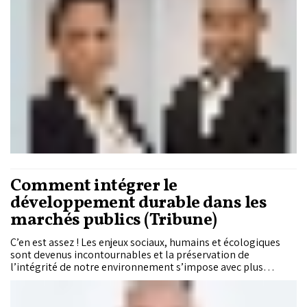
phénomène et définir les facteurs à même d’inciter les
mobinautes à finaliser leurs achats sur les plateformes
mobiles. Leurs résultats indiquent que trois dimensions
essentielles de la plateforme mobile impactent les
intentions d’achat des mobinautes, à savoir la dimension
esthétique, la dimension fonctionnelle, et la dimension
financière.
Comment intégrer le
développement durable dans les
marchés publics (Tribune)
C’en est assez ! Les enjeux sociaux, humains et écologiques
sont devenus incontournables et la préservation de
l’intégrité de notre environnement s’impose avec plus
d’acuité aujourd’hui. C’est dire que les critères sociaux
(prévention, santé et sécurité, critères relatifs au
personnel…) et environnementaux (préservation des