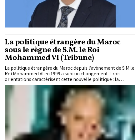
La politique étrangère du Maroc
sous le règne de S.M. le Roi
Mohammed VI (Tribune)
La politique étrangère du Maroc depuis l’avènement de S.M le
Roi Mohammed VI en 1999 a subi un changement. Trois
orientations caractérisent cette nouvelle politique : la
diversification, la fermeté et la primauté de la question du
Sahara. Au niveau de la diversification de notre politique
étrangère, on peut citer en premier lieu le renforcement de
nos relations avec l’Afrique subsaharienne. En effet, pas
moins d’une cinquantaine de visites de S.M. le Roi
Mohammed VI ont eu lieu dans cette région. À chaque fois, le
Souverain est accompagné d’une forte délégation composée
de ministres, de responsables des grands organismes publics
et de hauts représentants du secteur privé. A chaque fois aussi
sont signés des accords ou des conventions dans tous les