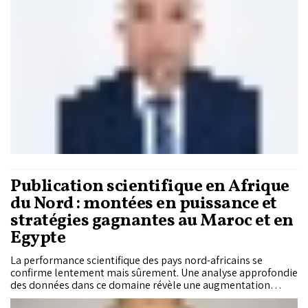
ressources et de l’économie circulaire, réduction des impacts
environnementaux et biodiversité…) doivent être intégrés
dans les politiques d’achats publics et mises en œuvre
rigoureusement par les parties prenantes concernées pour
pouvoir relever le défi du développement durable. Il est dès
lors opportun de s’interroger sur le cadre juridique du
développement durable et le mode opératoire possible de
son intégration dans les marchés publics.
Publication scientifique en Afrique
du Nord : montées en puissance et
stratégies gagnantes au Maroc et en
Egypte
La performance scientifique des pays nord-africains se
confirme lentement mais sûrement. Une analyse approfondie
des données dans ce domaine révèle une augmentation
continue de la production scientifique marocaine, une