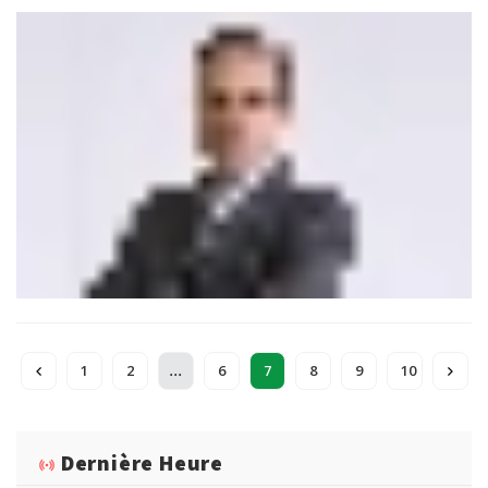
approche de détermination du mieux disant pour les marchés
de travaux et de services a connu un glissement, à cause de
l’adoption d’une méthode purement mathématique qui aura
du mal à consacrer la compétitivité et la performance.
...
1
2
6
7
8
9
10
Dernière Heure