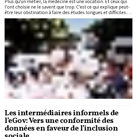
Plus qu'un métier, la médecine est une vocation. Et ceux qui
l'ont choisie ne le savent que trop. C'est ce qui explique peut-
être leur obstination à faire des études longues et difficiles.
Mais le spectacle qu'offrent depuis des mois les facultés de
médecine est désolant. Les grèves ininterrompues et le bras
de fer entre étudiants et autorité gouvernementale
n'augurent rien de bon. Il est temps d'écouter la voix de la
raison et de faire primer l'intérêt de la Nation. Les futurs
médecins méritent mieux. Après tout, ils sont la clé de voûte
de la réforme du secteur de la santé.
Les intermédiaires informels de
l’eGov: Vers une conformité des
données en faveur de l’inclusion
sociale