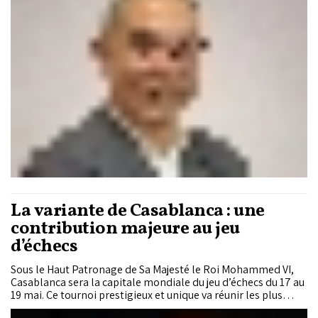
confirmation des bonnes performances d’un réseau solide et
efficace d’universités égyptiennes, une présence distinguée
de l’Afrique du Sud, mais aussi une perte de vitesse des
performances de l’Algérie et de la Tunisie. Cette analyse a été
réalisée à l’occasion de la journée mondiale de l’innovation,
célébrée par les Nations Unies le 21 avril de chaque année.
Pour le nombre de chercheurs et d’universités faisant partie
de l’élite mondiale, l’Egypte fait bonne figure derrière le
leader continental sud-africain, le Maroc montre une
politique efficace de rétention et d’attraction des chercheurs
de l’élite mais tarde encore à faire émerger des universités de
rang mondial.
La variante de Casablanca : une
contribution majeure au jeu
d’échecs
Sous le Haut Patronage de Sa Majesté le Roi Mohammed VI,
Casablanca sera la capitale mondiale du jeu d’échecs du 17 au
19 mai. Ce tournoi prestigieux et unique va réunir les plus
grandes stars pour introduire une nouvelle façon de jouer : la