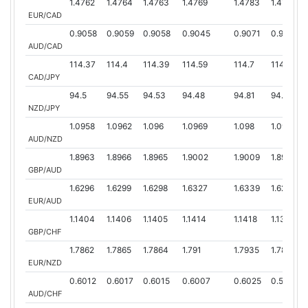
1.4762
1.4764
1.4763
1.4769
1.4783
1.4758
EUR/CAD
0.9058
0.9059
0.9058
0.9045
0.9071
0.9041
AUD/CAD
114.37
114.4
114.39
114.59
114.7
114.36
CAD/JPY
94.5
94.55
94.53
94.48
94.81
94.4
NZD/JPY
1.0958
1.0962
1.096
1.0969
1.098
1.0956
AUD/NZD
1.8963
1.8966
1.8965
1.9002
1.9009
1.894
GBP/AUD
1.6296
1.6299
1.6298
1.6327
1.6339
1.6279
EUR/AUD
1.1404
1.1406
1.1405
1.1414
1.1418
1.1396
GBP/CHF
1.7862
1.7865
1.7864
1.791
1.7935
1.7849
EUR/NZD
0.6012
0.6017
0.6015
0.6007
0.6025
0.5999
AUD/CHF