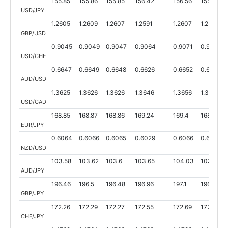
155.85
155.86
155.85
156.42
156.56
155.81
USD/JPY
1.2605
1.2609
1.2607
1.2591
1.2607
1.2582
GBP/USD
0.9045
0.9049
0.9047
0.9064
0.9071
0.9046
USD/CHF
0.6647
0.6649
0.6648
0.6626
0.6652
0.6622
AUD/USD
1.3625
1.3626
1.3626
1.3646
1.3656
1.3625
USD/CAD
168.85
168.87
168.86
169.24
169.4
168.82
EUR/JPY
0.6064
0.6066
0.6065
0.6029
0.6066
0.6029
NZD/USD
103.58
103.62
103.6
103.65
104.03
103.55
AUD/JPY
196.46
196.5
196.48
196.96
197.1
196.44
GBP/JPY
172.26
172.29
172.27
172.55
172.69
172.25
CHF/JPY