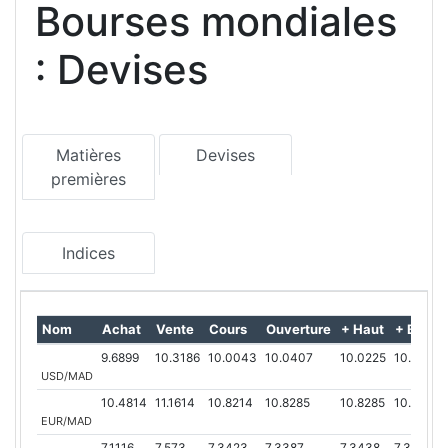
Bourses mondiales
: Devises
Matières
Devises
premières
Indices
Nom
Achat
Vente
Cours
Ouverture
+ Haut
+ Bas
9.6899
10.3186
10.0043
10.0407
10.0225
10.0043
USD/MAD
10.4814
11.1614
10.8214
10.8285
10.8285
10.8214
EUR/MAD
7.1116
7.573
7.3423
7.3387
7.3438
7.3278