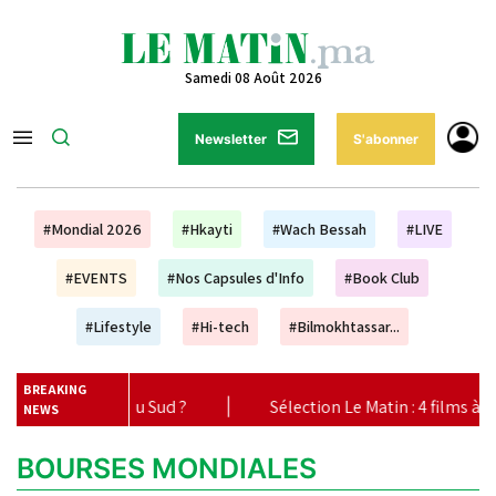
Samedi 08 Août 2026
Newsletter
S'abonner
#Mondial 2026
#Hkayti
#Wach Bessah
#LIVE
#EVENTS
#Nos Capsules d'Info
#Book Club
#Lifestyle
#Hi-tech
#Bilmokhtassar...
BREAKING
ue du Sud ?
|
Sélection Le Matin : 4 films à ne pas manque
NEWS
BOURSES MONDIALES