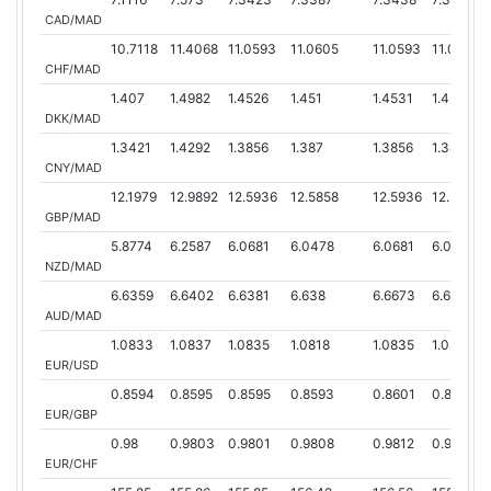
CAD/MAD
10.7118
11.4068
11.0593
11.0605
11.0593
11.0343
CHF/MAD
1.407
1.4982
1.4526
1.451
1.4531
1.4504
DKK/MAD
1.3421
1.4292
1.3856
1.387
1.3856
1.3828
CNY/MAD
12.1979
12.9892
12.5936
12.5858
12.5936
12.5858
GBP/MAD
5.8774
6.2587
6.0681
6.0478
6.0681
6.0456
NZD/MAD
6.6359
6.6402
6.6381
6.638
6.6673
6.6342
AUD/MAD
1.0833
1.0837
1.0835
1.0818
1.0835
1.0813
EUR/USD
0.8594
0.8595
0.8595
0.8593
0.8601
0.859
EUR/GBP
0.98
0.9803
0.9801
0.9808
0.9812
0.9798
EUR/CHF