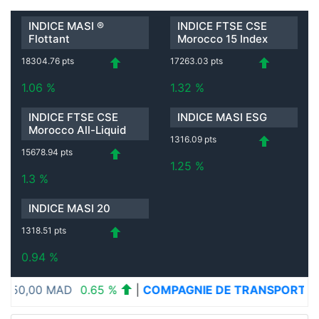
INDICE MASI ®
INDICE FTSE CSE
Flottant
Morocco 15 Index
18304.76 pts
17263.03 pts
1.06 %
1.32 %
INDICE FTSE CSE
INDICE MASI ESG
Morocco All-Liquid
1316.09 pts
15678.94 pts
1.25 %
1.3 %
INDICE MASI 20
1318.51 pts
0.94 %
TION PHARMACEUTIQUE DU MAGHREB S.A
1346,00 MA