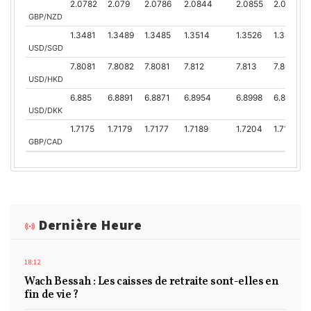
2.0782
2.079
2.0786
2.0844
2.0855
2.0768
GBP/NZD
1.3481
1.3489
1.3485
1.3514
1.3526
1.3483
USD/SGD
7.8081
7.8082
7.8081
7.812
7.813
7.8067
USD/HKD
6.885
6.8891
6.8871
6.8954
6.8998
6.8867
USD/DKK
1.7175
1.7179
1.7177
1.7189
1.7204
1.7169
GBP/CAD
Dernière Heure
18:12
Wach Bessah : Les caisses de retraite sont-elles en
fin de vie ?