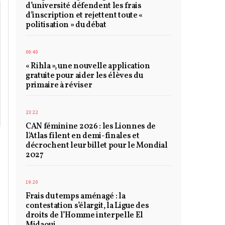
d’université défendent les frais
d’inscription et rejettent toute «
politisation » du débat
09:40
« Rihla », une nouvelle application
gratuite pour aider les élèves du
primaire à réviser
23:22
CAN féminine 2026 : les Lionnes de
l'Atlas filent en demi-finales et
décrochent leur billet pour le Mondial
2027
19:20
Frais du temps aménagé : la
contestation s’élargit, la Ligue des
droits de l’Homme interpelle El