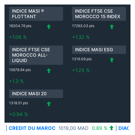
INDICE MASI ®
INDICE FTSE CSE
FLOTTANT
MOROCCO 15 INDEX
18304.76 pts
17263.03 pts
+1.06 %
+1.32 %
INDICE FTSE CSE
INDICE MASI ESG
MOROCCO ALL-
1316.09 pts
LIQUID
+1.25 %
15678.94 pts
+1.3 %
INDICE MASI 20
1318.51 pts
+0.94 %
U MAROC
1019,00 MAD
0.89 %
|
DIAC SALAF
26.25,0