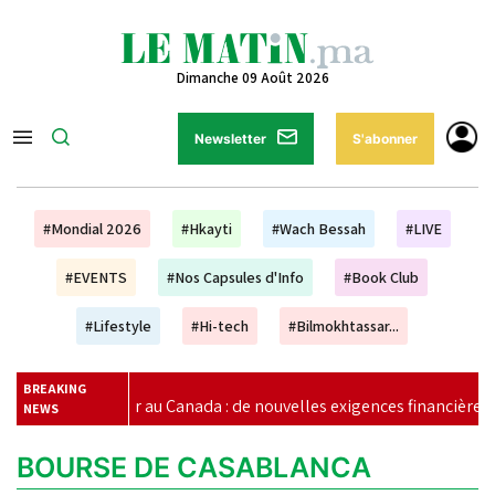
Dimanche 09 Août 2026
Newsletter
S'abonner
#Mondial 2026
#Hkayti
#Wach Bessah
#LIVE
#EVENTS
#Nos Capsules d'Info
#Book Club
#Lifestyle
#Hi-tech
#Bilmokhtassar...
BREAKING
r au Canada : de nouvelles exigences financières pour les étudiant
NEWS
BOURSE DE CASABLANCA